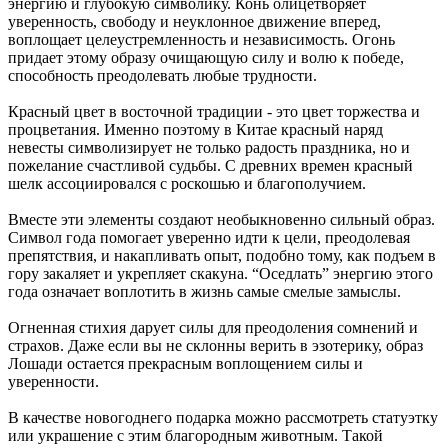
энергию и глубокую символику. Конь олицетворяет
уверенность, свободу и неуклонное движение вперед,
воплощает целеустремленность и независимость. Огонь
придает этому образу очищающую силу и волю к победе,
способность преодолевать любые трудности.
Красный цвет в восточной традиции - это цвет торжества и
процветания. Именно поэтому в Китае красный наряд
невесты символизирует не только радость праздника, но и
пожелание счастливой судьбы. С древних времен красный
шелк ассоциировался с роскошью и благополучием.
Вместе эти элементы создают необыкновенно сильный образ.
Символ года помогает уверенно идти к цели, преодолевая
препятствия, и накапливать опыт, подобно тому, как подъем в
гору закаляет и укрепляет скакуна. “Оседлать” энергию этого
года означает воплотить в жизнь самые смелые замыслы.
Огненная стихия дарует силы для преодоления сомнений и
страхов. Даже если вы не склонны верить в эзотерику, образ
Лошади остается прекрасным воплощением силы и
уверенности.
В качестве новогоднего подарка можно рассмотреть статуэтку
или украшение с этим благородным животным. Такой