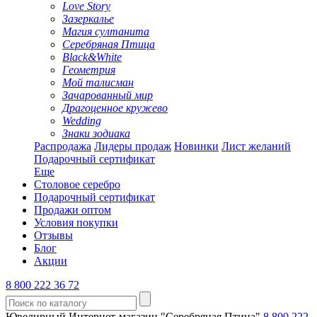
Love Story
Зазеркалье
Магия султанита
Серебряная Птица
Black&White
Геометрия
Мой талисман
Зачарованный мир
Драгоценное кружево
Wedding
Знаки зодиака
Распродажа
Лидеры продаж
Новинки
Лист желаний
Подарочный сертификат
Еще
Столовое серебро
Подарочный сертификат
Продажи оптом
Условия покупки
Отзывы
Блог
Акции
8 800 222 36 72
Ювелирный Интернет-магазин "Серебряная Птица"
8 800 222