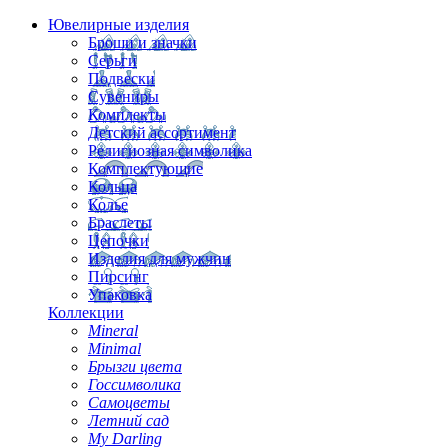
Ювелирные изделия
Броши и значки
Серьги
Подвески
Сувениры
Комплекты
Детский ассортимент
Религиозная символика
Комплектующие
Кольца
Колье
Браслеты
Цепочки
Изделия для мужчин
Пирсинг
Упаковка
Коллекции
Mineral
Minimal
Брызги цвета
Госсимволика
Самоцветы
Летний сад
My Darling