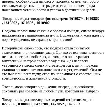
презент, особенно для делового человека, станет не просто
стильным акцентом в интерьере офиса, но и своего рода
пожеланием устойчивости и успеха в достижении целей.
Товарные коды товаров фотогалереи: 1610879 , 1610883
, 1610892 , 1610896 , 1610902
Подкова неразрывно связана с образом лошади, символизируя
надежность и защищенность пути. Подкованный конь идет по
дороге уверенно, не страшась препятствий.
Исторически сложилось, что подкова стала считаться
талисманом, приносящим удачу. Однако ее истинная ценность
не в магических свойствах, а в том, что она отражает
внутренний настрой своего владельца. Для человека,
уверенного в своих силах и стремящегося к цели, подкова
становится внешним воплощением его устремлений. Она не
столько приносит удачу, сколько напоминает о собственных
возможностях и жизненной стойкости.
Этот символ говорит о движении вперед и способности
сохранять равновесие на любом пути, который вы выбрали.
Товарные коды ювелирных изделий из фотогалереи:
0273056 , 0300800 , 0471708 , 1473852 , 1473853