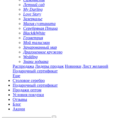
Летний сад
My Darling
Love Story
Зазеркалье
Магия султанита
Серебряная Птица
Black&White
Геометрия
Мой талисман
Зачарованный мир
Драгоценное кружево
Wedding
Знаки зодиака
Распродажа
Лидеры продаж
Новинки
Лист желаний
Подарочный сертификат
Еще
Столовое серебро
Подарочный сертификат
Продажи оптом
Условия покупки
Отзывы
Блог
Акции