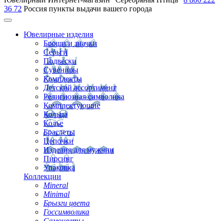
36 72
Россия
пункты выдачи вашего города
Ювелирные изделия
Броши и значки
Серьги
Подвески
Сувениры
Комплекты
Детский ассортимент
Религиозная символика
Комплектующие
Кольца
Колье
Браслеты
Цепочки
Изделия для мужчин
Пирсинг
Упаковка
Коллекции
Mineral
Minimal
Брызги цвета
Госсимволика
Самоцветы