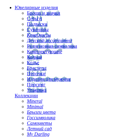
Ювелирные изделия
Броши и значки
Серьги
Подвески
Сувениры
Комплекты
Детский ассортимент
Религиозная символика
Комплектующие
Кольца
Колье
Браслеты
Цепочки
Изделия для мужчин
Пирсинг
Упаковка
Коллекции
Mineral
Minimal
Брызги цвета
Госсимволика
Самоцветы
Летний сад
My Darling