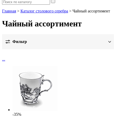
Главная
>
Каталог столового серебра
> Чайный ассортимент
Чайный ассортимент
Фильтр
Цена
...
Металл
Дизайн
Показать
Вставка
Обработка
Цвет
-35%