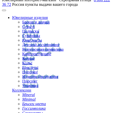
36 72
Россия
пункты выдачи вашего города
Ювелирные изделия
Броши и значки
Серьги
Подвески
Сувениры
Комплекты
Детский ассортимент
Религиозная символика
Комплектующие
Кольца
Колье
Браслеты
Цепочки
Изделия для мужчин
Пирсинг
Упаковка
Коллекции
Mineral
Minimal
Брызги цвета
Госсимволика
Самоцветы