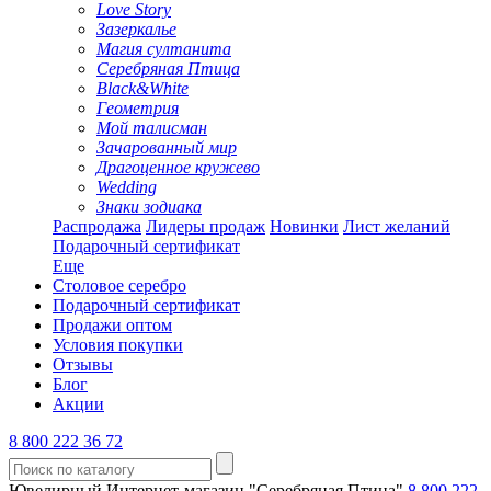
Love Story
Зазеркалье
Магия султанита
Серебряная Птица
Black&White
Геометрия
Мой талисман
Зачарованный мир
Драгоценное кружево
Wedding
Знаки зодиака
Распродажа
Лидеры продаж
Новинки
Лист желаний
Подарочный сертификат
Еще
Столовое серебро
Подарочный сертификат
Продажи оптом
Условия покупки
Отзывы
Блог
Акции
8 800 222 36 72
Ювелирный Интернет-магазин "Серебряная Птица"
8 800 222