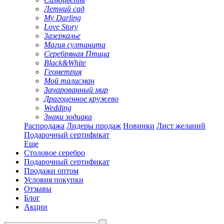
Летний сад
My Darling
Love Story
Зазеркалье
Магия султанита
Серебряная Птица
Black&White
Геометрия
Мой талисман
Зачарованный мир
Драгоценное кружево
Wedding
Знаки зодиака
Распродажа
Лидеры продаж
Новинки
Лист желаний
Подарочный сертификат
Еще
Столовое серебро
Подарочный сертификат
Продажи оптом
Условия покупки
Отзывы
Блог
Акции