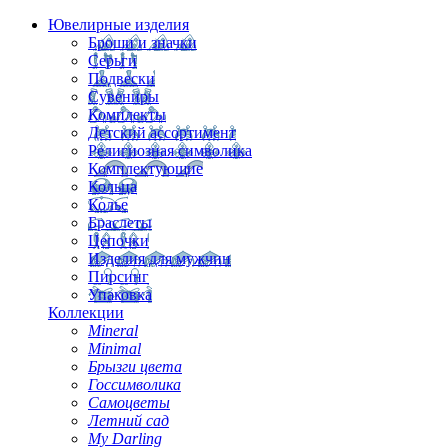
Ювелирные изделия
Броши и значки
Серьги
Подвески
Сувениры
Комплекты
Детский ассортимент
Религиозная символика
Комплектующие
Кольца
Колье
Браслеты
Цепочки
Изделия для мужчин
Пирсинг
Упаковка
Коллекции
Mineral
Minimal
Брызги цвета
Госсимволика
Самоцветы
Летний сад
My Darling