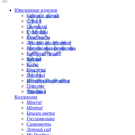
Ювелирные изделия
Броши и значки
Серьги
Подвески
Сувениры
Комплекты
Детский ассортимент
Религиозная символика
Комплектующие
Кольца
Колье
Браслеты
Цепочки
Изделия для мужчин
Пирсинг
Упаковка
Коллекции
Mineral
Minimal
Брызги цвета
Госсимволика
Самоцветы
Летний сад
My Darling