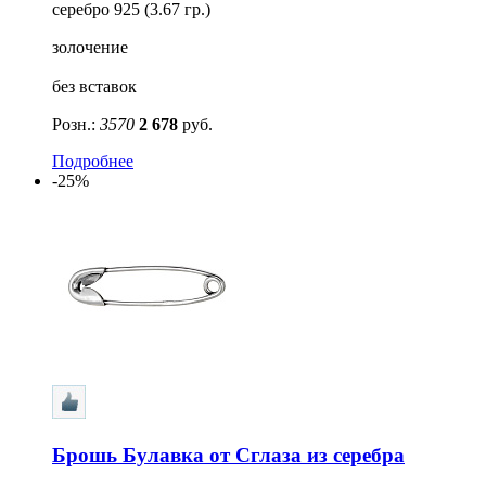
серебро 925 (3.67 гр.)
золочение
без вставок
Розн.:
3570
2 678
руб.
Подробнее
-25%
Брошь Булавка от Сглаза из серебра