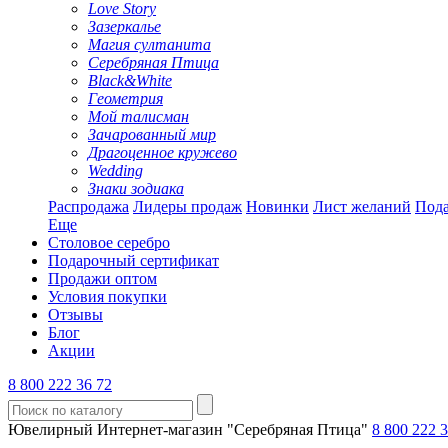
Love Story
Зазеркалье
Магия султанита
Серебряная Птица
Black&White
Геометрия
Мой талисман
Зачарованный мир
Драгоценное кружево
Wedding
Знаки зодиака
Распродажа
Лидеры продаж
Новинки
Лист желаний
Пода
Еще
Столовое серебро
Подарочный сертификат
Продажи оптом
Условия покупки
Отзывы
Блог
Акции
8 800 222 36 72
Ювелирный Интернет-магазин "Серебряная Птица"
8 800 222 