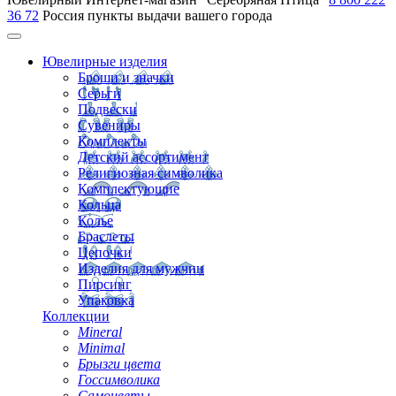
36 72
Россия
пункты выдачи вашего города
Ювелирные изделия
Броши и значки
Серьги
Подвески
Сувениры
Комплекты
Детский ассортимент
Религиозная символика
Комплектующие
Кольца
Колье
Браслеты
Цепочки
Изделия для мужчин
Пирсинг
Упаковка
Коллекции
Mineral
Minimal
Брызги цвета
Госсимволика
Самоцветы