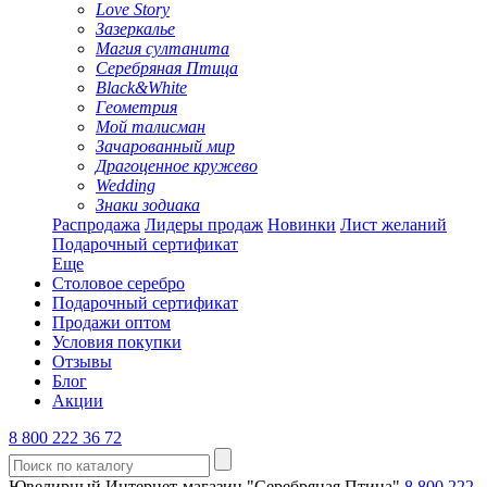
Love Story
Зазеркалье
Магия султанита
Серебряная Птица
Black&White
Геометрия
Мой талисман
Зачарованный мир
Драгоценное кружево
Wedding
Знаки зодиака
Распродажа
Лидеры продаж
Новинки
Лист желаний
Подарочный сертификат
Еще
Столовое серебро
Подарочный сертификат
Продажи оптом
Условия покупки
Отзывы
Блог
Акции
8 800 222 36 72
Ювелирный Интернет-магазин "Серебряная Птица"
8 800 222