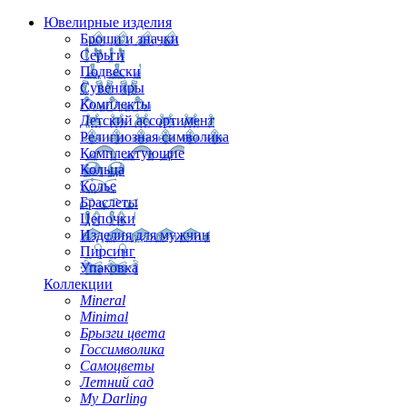
Ювелирные изделия
Броши и значки
Серьги
Подвески
Сувениры
Комплекты
Детский ассортимент
Религиозная символика
Комплектующие
Кольца
Колье
Браслеты
Цепочки
Изделия для мужчин
Пирсинг
Упаковка
Коллекции
Mineral
Minimal
Брызги цвета
Госсимволика
Самоцветы
Летний сад
My Darling