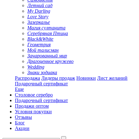
Летний сад
My Darling
Love Story
Зазеркалье
Магия султанита
Серебряная Птица
Black&White
Геометрия
Мой талисман
Зачарованный мир
Драгоценное кружево
Wedding
Знаки зодиака
Распродажа
Лидеры продаж
Новинки
Лист желаний
Подарочный сертификат
Еще
Столовое серебро
Подарочный сертификат
Продажи оптом
Условия покупки
Отзывы
Блог
Акции