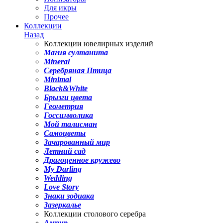
Для икры
Прочее
Коллекции
Назад
Коллекции ювелирных изделий
Магия султанита
Mineral
Серебряная Птица
Minimal
Black&White
Брызги цвета
Геометрия
Госсимволика
Мой талисман
Самоцветы
Зачарованный мир
Летний сад
Драгоценное кружево
My Darling
Wedding
Love Story
Знаки зодиака
Зазеркалье
Коллекции столового серебра
Ампир