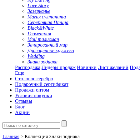
Love Story
Зазеркалье
Магия султанита
Серебряная Птица
Black&White
Геометрия
Мой талисман
Зачарованный мир
Драгоценное кружево
Wedding
Знаки зодиака
Распродажа
Лидеры продаж
Новинки
Лист желаний
Пода
Еще
Столовое серебро
Подарочный сертификат
Продажи оптом
Условия покупки
Отзывы
Блог
Акции
Главная
> Коллекция Знаки зодиака