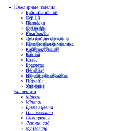
Ювелирные изделия
Броши и значки
Серьги
Подвески
Сувениры
Комплекты
Детский ассортимент
Религиозная символика
Комплектующие
Кольца
Колье
Браслеты
Цепочки
Изделия для мужчин
Пирсинг
Упаковка
Коллекции
Mineral
Minimal
Брызги цвета
Госсимволика
Самоцветы
Летний сад
My Darling