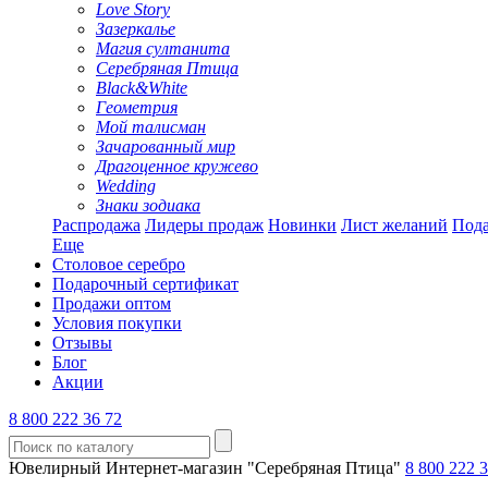
Love Story
Зазеркалье
Магия султанита
Серебряная Птица
Black&White
Геометрия
Мой талисман
Зачарованный мир
Драгоценное кружево
Wedding
Знаки зодиака
Распродажа
Лидеры продаж
Новинки
Лист желаний
Пода
Еще
Столовое серебро
Подарочный сертификат
Продажи оптом
Условия покупки
Отзывы
Блог
Акции
8 800 222 36 72
Ювелирный Интернет-магазин "Серебряная Птица"
8 800 222 