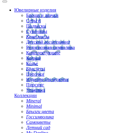
Ювелирные изделия
Броши и значки
Серьги
Подвески
Сувениры
Комплекты
Детский ассортимент
Религиозная символика
Комплектующие
Кольца
Колье
Браслеты
Цепочки
Изделия для мужчин
Пирсинг
Упаковка
Коллекции
Mineral
Minimal
Брызги цвета
Госсимволика
Самоцветы
Летний сад
My Darling