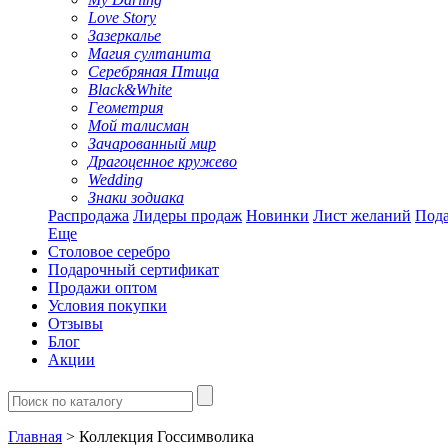
Love Story
Зазеркалье
Магия султанита
Серебряная Птица
Black&White
Геометрия
Мой талисман
Зачарованный мир
Драгоценное кружево
Wedding
Знаки зодиака
Распродажа
Лидеры продаж
Новинки
Лист желаний
Пода
Еще
Столовое серебро
Подарочный сертификат
Продажи оптом
Условия покупки
Отзывы
Блог
Акции
Главная
> Коллекция Госсимволика