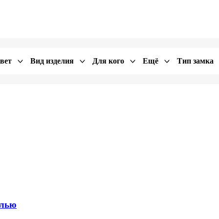
вет
Вид изделия
Для кого
Ещё
Тип замка
алью