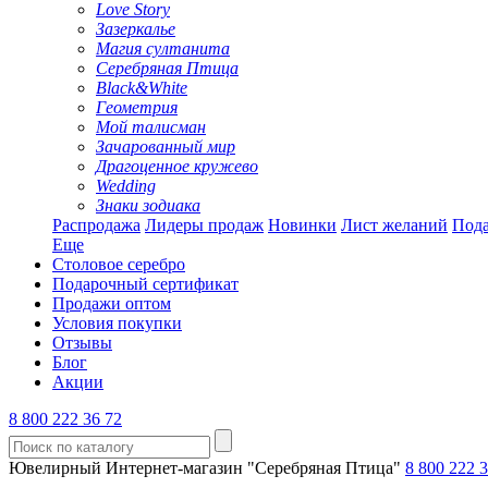
Love Story
Зазеркалье
Магия султанита
Серебряная Птица
Black&White
Геометрия
Мой талисман
Зачарованный мир
Драгоценное кружево
Wedding
Знаки зодиака
Распродажа
Лидеры продаж
Новинки
Лист желаний
Пода
Еще
Столовое серебро
Подарочный сертификат
Продажи оптом
Условия покупки
Отзывы
Блог
Акции
8 800 222 36 72
Ювелирный Интернет-магазин "Серебряная Птица"
8 800 222 