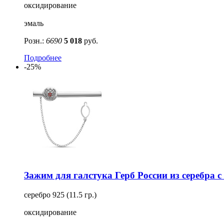
оксидирование
эмаль
Розн.:
6690
5 018
руб.
Подробнее
-25%
Зажим для галстука Герб России из серебра 
серебро 925 (11.5 гр.)
оксидирование