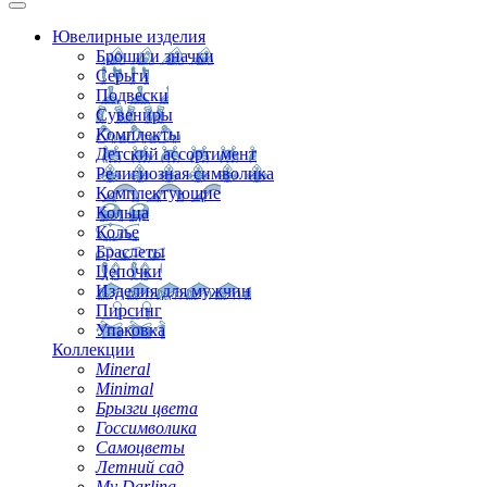
Ювелирные изделия
Броши и значки
Серьги
Подвески
Сувениры
Комплекты
Детский ассортимент
Религиозная символика
Комплектующие
Кольца
Колье
Браслеты
Цепочки
Изделия для мужчин
Пирсинг
Упаковка
Коллекции
Mineral
Minimal
Брызги цвета
Госсимволика
Самоцветы
Летний сад
My Darling