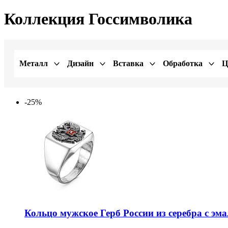
Коллекция Госсимволика
Металл
Дизайн
Вставка
Обработка
Ц
-25%
Кольцо мужское Герб России из серебра с эм