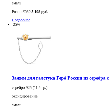
эмаль
Розн.:
6930
5 198
руб.
Подробнее
-25%
Зажим для галстука Герб России из серебра 
серебро 925 (11.5 гр.)
оксидирование
эмаль