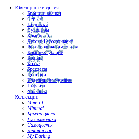
Ювелирные изделия
Броши и значки
Серьги
Подвески
Сувениры
Комплекты
Детский ассортимент
Религиозная символика
Комплектующие
Кольца
Колье
Браслеты
Цепочки
Изделия для мужчин
Пирсинг
Упаковка
Коллекции
Mineral
Minimal
Брызги цвета
Госсимволика
Самоцветы
Летний сад
My Darling