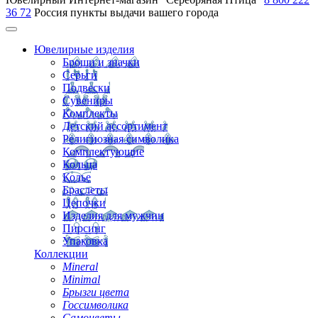
36 72
Россия
пункты выдачи вашего города
Ювелирные изделия
Броши и значки
Серьги
Подвески
Сувениры
Комплекты
Детский ассортимент
Религиозная символика
Комплектующие
Кольца
Колье
Браслеты
Цепочки
Изделия для мужчин
Пирсинг
Упаковка
Коллекции
Mineral
Minimal
Брызги цвета
Госсимволика
Самоцветы