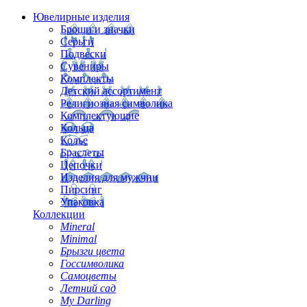
Ювелирные изделия
Броши и значки
Серьги
Подвески
Сувениры
Комплекты
Детский ассортимент
Религиозная символика
Комплектующие
Кольца
Колье
Браслеты
Цепочки
Изделия для мужчин
Пирсинг
Упаковка
Коллекции
Mineral
Minimal
Брызги цвета
Госсимволика
Самоцветы
Летний сад
My Darling