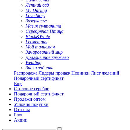
Летний сад
My Darling
Love Story
Зазеркалье
Магия султанита
Серебряная Птица
Black&White
Геометрия
Мой талисман
Зачарованный мир
Драгоценное кружево
Wedding
Знаки зодиака
Распродажа
Лидеры продаж
Новинки
Лист желаний
Подарочный сертификат
Еще
Столовое серебро
Подарочный сертификат
Продажи оптом
Условия покупки
Отзывы
Блог
Акции