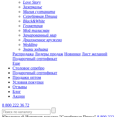
Love Story
Зазеркалье
Магия султанита
Серебряная Птица
Black&White
Геометрия
Мой талисман
Зачарованный мир
Драгоценное кружево
Wedding
Знаки зодиака
Распродажа
Лидеры продаж
Новинки
Лист желаний
Подарочный сертификат
Еще
Столовое серебро
Подарочный сертификат
Продажи оптом
Условия покупки
Отзывы
Блог
Акции
8 800 222 36 72
Ювелирный Интернет-магазин "Серебряная Птица"
8 800 222