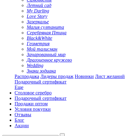
Летний сад
My Darling
Love Story
Зазеркалье
Магия султанита
Серебряная Птица
Black&White
Геометрия
Мой талисман
Зачарованный мир
Драгоценное кружево
Wedding
Знаки зодиака
Распродажа
Лидеры продаж
Новинки
Лист желаний
Подарочный сертификат
Еще
Столовое серебро
Подарочный сертификат
Продажи оптом
Условия покупки
Отзывы
Блог
Акции