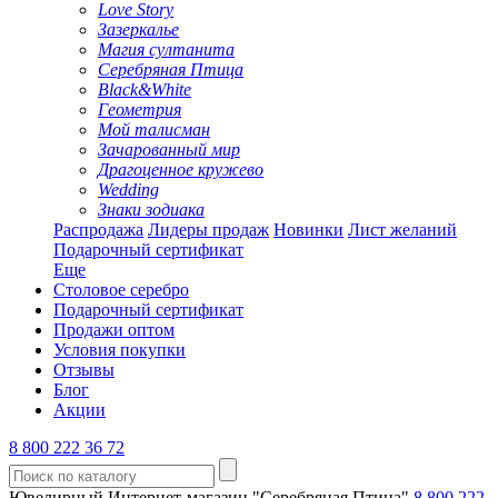
Love Story
Зазеркалье
Магия султанита
Серебряная Птица
Black&White
Геометрия
Мой талисман
Зачарованный мир
Драгоценное кружево
Wedding
Знаки зодиака
Распродажа
Лидеры продаж
Новинки
Лист желаний
Подарочный сертификат
Еще
Столовое серебро
Подарочный сертификат
Продажи оптом
Условия покупки
Отзывы
Блог
Акции
8 800 222 36 72
Ювелирный Интернет-магазин "Серебряная Птица"
8 800 222