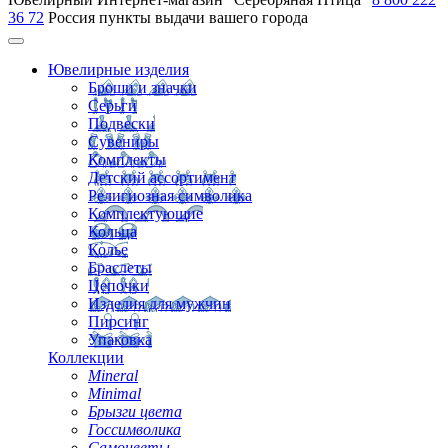
36 72
Россия
пункты выдачи вашего города
Ювелирные изделия
Броши и значки
Серьги
Подвески
Сувениры
Комплекты
Детский ассортимент
Религиозная символика
Комплектующие
Кольца
Колье
Браслеты
Цепочки
Изделия для мужчин
Пирсинг
Упаковка
Коллекции
Mineral
Minimal
Брызги цвета
Госсимволика
Самоцветы