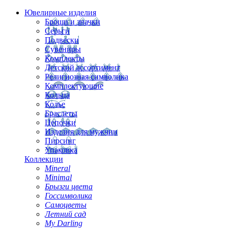
Ювелирные изделия
Броши и значки
Серьги
Подвески
Сувениры
Комплекты
Детский ассортимент
Религиозная символика
Комплектующие
Кольца
Колье
Браслеты
Цепочки
Изделия для мужчин
Пирсинг
Упаковка
Коллекции
Mineral
Minimal
Брызги цвета
Госсимволика
Самоцветы
Летний сад
My Darling