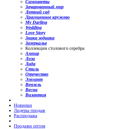
Самоцветы
Зачарованный мир
Летний сад
Драгоценное кружево
My Darling
Wedding
Love Story
Знаки зодиака
Зазеркалье
Коллекции столового серебра
Ампир
Лоза
Лада
Стиль
Отечество
Элегант
Вензель
Весна
Византия
Новинки
Лидеры продаж
Распродажа
Продажи оптом