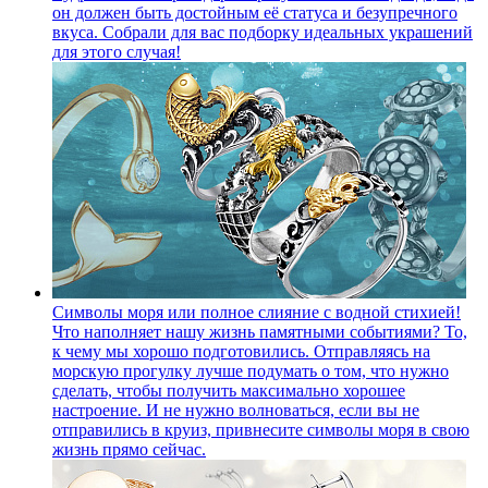
он должен быть достойным её статуса и безупречного
вкуса. Собрали для вас подборку идеальных украшений
для этого случая!
Символы моря или полное слияние с водной стихией!
Что наполняет нашу жизнь памятными событиями? То,
к чему мы хорошо подготовились. Отправляясь на
морскую прогулку лучше подумать о том, что нужно
сделать, чтобы получить максимально хорошее
настроение. И не нужно волноваться, если вы не
отправились в круиз, привнесите символы моря в свою
жизнь прямо сейчас.