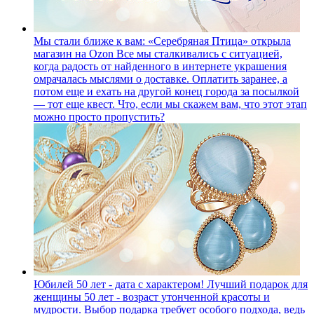
Мы стали ближе к вам: «Серебряная Птица» открыла
магазин на Ozon
Все мы сталкивались с ситуацией,
когда радость от найденного в интернете украшения
омрачалась мыслями о доставке. Оплатить заранее, а
потом еще и ехать на другой конец города за посылкой
— тот еще квест. Что, если мы скажем вам, что этот этап
можно просто пропустить?
Юбилей 50 лет - дата с характером! Лучший подарок для
женщины
50 лет - возраст утонченной красоты и
мудрости. Выбор подарка требует особого подхода, ведь