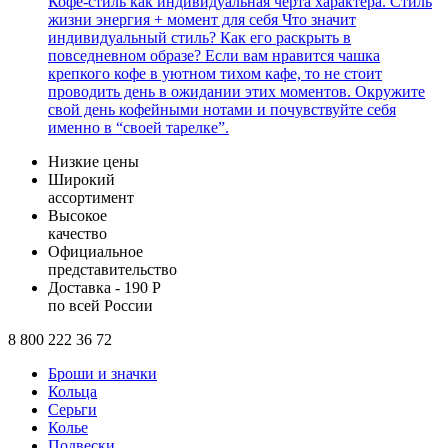
Кофе-стиль как индивидуальная черта характера. Стиль
жизни энергия + момент для себя
Что значит
индивидуальный стиль? Как его раскрыть в
повседневном образе? Если вам нравится чашка
крепкого кофе в уютном тихом кафе, то не стоит
проводить день в ожидании этих моментов. Окружите
свой день кофейными нотами и почувствуйте себя
именно в “своей тарелке”.
Низкие цены
Широкий
ассортимент
Высокое
качество
Официальное
представительство
Доставка - 190 Р
по всей России
8 800 222 36 72
Броши и значки
Кольца
Серьги
Колье
Подвески