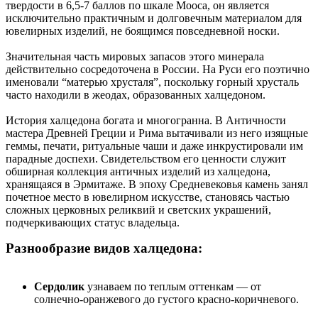
твердости в 6,5-7 баллов по шкале Мооса, он является
исключительно практичным и долговечным материалом для
ювелирных изделий, не боящимся повседневной носки.
Значительная часть мировых запасов этого минерала
действительно сосредоточена в России. На Руси его поэтично
именовали “матерью хрусталя”, поскольку горный хрусталь
часто находили в жеодах, образованных халцедоном.
История халцедона богата и многогранна. В Античности
мастера Древней Греции и Рима вытачивали из него изящные
геммы, печати, ритуальные чаши и даже инкрустировали им
парадные доспехи. Свидетельством его ценности служит
обширная коллекция античных изделий из халцедона,
хранящаяся в Эрмитаже. В эпоху Средневековья камень занял
почетное место в ювелирном искусстве, становясь частью
сложных церковных реликвий и светских украшений,
подчеркивающих статус владельца.
Разнообразие видов халцедона:
Сердолик
узнаваем по теплым оттенкам — от
солнечно-оранжевого до густого красно-коричневого.