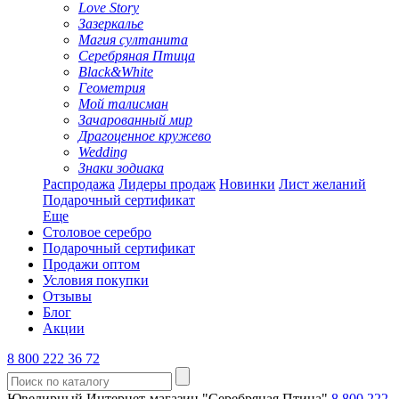
Love Story
Зазеркалье
Магия султанита
Серебряная Птица
Black&White
Геометрия
Мой талисман
Зачарованный мир
Драгоценное кружево
Wedding
Знаки зодиака
Распродажа
Лидеры продаж
Новинки
Лист желаний
Подарочный сертификат
Еще
Столовое серебро
Подарочный сертификат
Продажи оптом
Условия покупки
Отзывы
Блог
Акции
8 800 222 36 72
Ювелирный Интернет-магазин "Серебряная Птица"
8 800 222