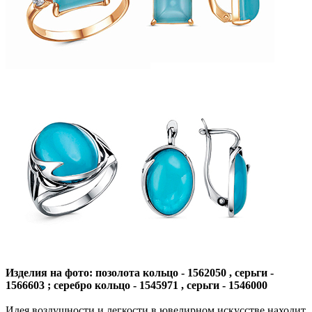
Изделия на фото: позолота кольцо - 1562050 , серьги -
1566603 ; серебро кольцо - 1545971 , серьги - 1546000
Идея воздушности и легкости в ювелирном искусстве находит