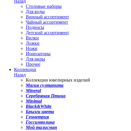
Назад
Столовые наборы
Для воды
Винный ассортимент
Чайный ассортимент
Подносы
Детский ассортимент
Вилки
Ложки
Ножи
Ионизаторы
Для икры
Прочее
Коллекции
Назад
Коллекции ювелирных изделий
Магия султанита
Mineral
Серебряная Птица
Minimal
Black&White
Брызги цвета
Геометрия
Госсимволика
Мой талисман