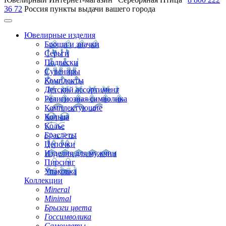
36 72
Россия
пункты выдачи вашего города
Ювелирные изделия
Броши и значки
Серьги
Подвески
Сувениры
Комплекты
Детский ассортимент
Религиозная символика
Комплектующие
Кольца
Колье
Браслеты
Цепочки
Изделия для мужчин
Пирсинг
Упаковка
Коллекции
Mineral
Minimal
Брызги цвета
Госсимволика
Самоцветы