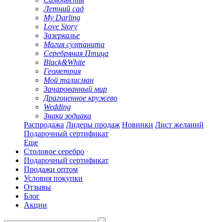
Летний сад
My Darling
Love Story
Зазеркалье
Магия султанита
Серебряная Птица
Black&White
Геометрия
Мой талисман
Зачарованный мир
Драгоценное кружево
Wedding
Знаки зодиака
Распродажа
Лидеры продаж
Новинки
Лист желаний
Подарочный сертификат
Еще
Столовое серебро
Подарочный сертификат
Продажи оптом
Условия покупки
Отзывы
Блог
Акции