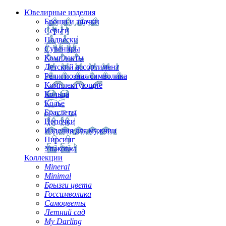
Ювелирные изделия
Броши и значки
Серьги
Подвески
Сувениры
Комплекты
Детский ассортимент
Религиозная символика
Комплектующие
Кольца
Колье
Браслеты
Цепочки
Изделия для мужчин
Пирсинг
Упаковка
Коллекции
Mineral
Minimal
Брызги цвета
Госсимволика
Самоцветы
Летний сад
My Darling