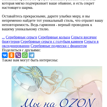
которая мягко подчеркивает ваше обаяние, и есть секрет
настоящего шарма.
Оставайтесь прекрасными, дарите улыбки миру, и вы
непременно найдете тот уникальный стиль, что отразит вашу
неповторимость. Ведь гармония - верный проводник к
вашему уникальному стилю.
...
Серебряные серьги
Серебряные кольца
Серьги висячие
бижутерия
Серебряные серьги с голубым камнем
Серьги в
оксидиировании
Серебряные подвески с фианитом
Поделиться с друзьями:
Также вам могут быть интересны: