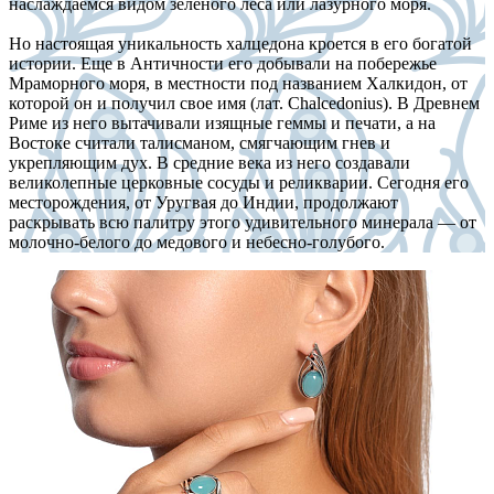
наслаждаемся видом зеленого леса или лазурного моря.
Но настоящая уникальность халцедона кроется в его богатой
истории. Еще в Античности его добывали на побережье
Мраморного моря, в местности под названием Халкидон, от
которой он и получил свое имя (лат. Chalcedonius). В Древнем
Риме из него вытачивали изящные геммы и печати, а на
Востоке считали талисманом, смягчающим гнев и
укрепляющим дух. В средние века из него создавали
великолепные церковные сосуды и реликварии. Сегодня его
месторождения, от Уругвая до Индии, продолжают
раскрывать всю палитру этого удивительного минерала — от
молочно-белого до медового и небесно-голубого.