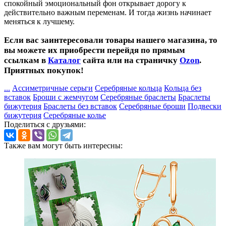
спокойный эмоциональный фон открывает дорогу к
действительно важным переменам. И тогда жизнь начинает
меняться к лучшему.
Если вас заинтересовали товары нашего магазина, то
вы можете их приобрести перейдя по прямым
ссылкам в
Каталог
сайта или на страничку
Ozon
.
Приятных покупок!
...
Ассиметричные серьги
Серебряные кольца
Кольца без
вставок
Броши с жемчугом
Серебряные браслеты
Браслеты
бижутерия
Браслеты без вставок
Серебряные броши
Подвески
бижутерия
Серебряные колье
Поделиться с друзьями:
Также вам могут быть интересны: