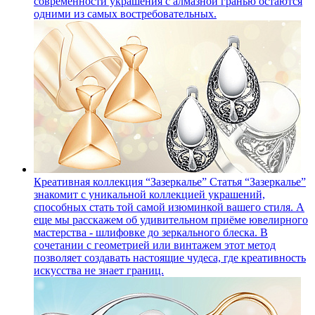
современности украшения с алмазной гранью остаются
одними из самых востребовательных.
Креативная коллекция “Зазеркалье”
Статья “Зазеркалье”
знакомит с уникальной коллекцией украшений,
способных стать той самой изюминкой вашего стиля. А
еще мы расскажем об удивительном приёме ювелирного
мастерства - шлифовке до зеркального блеска. В
сочетании с геометрией или винтажем этот метод
позволяет создавать настоящие чудеса, где креативность
искусства не знает границ.