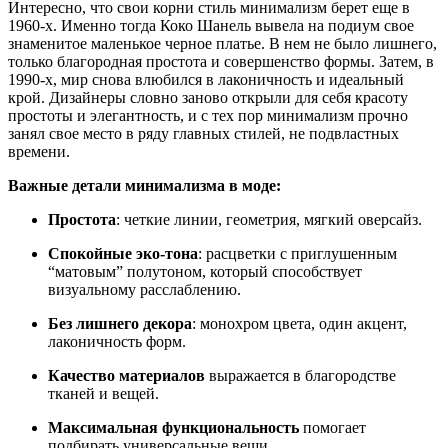
Интересно, что свои корни стиль минимализм берет еще в
1960-х. Именно тогда Коко Шанель вывела на подиум свое
знаменитое маленькое черное платье. В нем не было лишнего,
только благородная простота и совершенство формы. Затем, в
1990-х, мир снова влюбился в лаконичность и идеальный
крой. Дизайнеры словно заново открыли для себя красоту
простоты и элегантность, и с тех пор минимализм прочно
занял свое место в ряду главных стилей, не подвластных
времени.
Важные детали минимализма в моде:
Простота
: четкие линии, геометрия, мягкий оверсайз.
Спокойные эко-тона
: расцветки с приглушенным
“матовым” полутоном, который способствует
визуальному расслаблению.
Без лишнего декора
: монохром цвета, один акцент,
лаконичность форм.
Качество материалов
выражается в благородстве
тканей и вещей.
Максимальная функциональность
помогает
подбирать универсальные вещи.