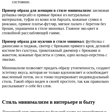
состояние.
Пример образа для женщин в стиле минимализм
: шелковая
рубашка оверсайз и прямые брюки из натуральных
материалов, туфли из кожи или бархата, кожаные сумки и
рюкзаки, прямое платье-футляр, мягкое пальто с беретом без
броши, украшения в стиле минимал. Главное эко-цвет в
спокойной расслабляющей гамме.
Пример образа для мужчин в стиле минимал
: футболка с
джинсами и пиджак, свитер с брюками прямого кроя, деловой
костюм без галстука, трикотажный джемпер с брюками и
жакетом, кожаные браслеты и сумки, одно кольцо-перстень с
эмалью.
Минимализм позволяет придать образу утонченность, создают
эстетику вкуса, которая не только вдохновляет и освобождает
мысленный поток, но и тонко подчеркивает индивидуальный
стиль. Такой образ виден в своей простоте, так как правильно
рассказывает о себе без слов.
Стиль минимализм в интерьере и быту
Домашний уют строится по большей части из спокойствия и