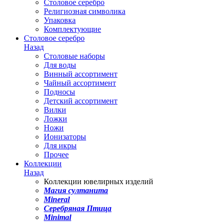
Столовое серебро
Религиозная символика
Упаковка
Комплектующие
Столовое серебро
Назад
Столовые наборы
Для воды
Винный ассортимент
Чайный ассортимент
Подносы
Детский ассортимент
Вилки
Ложки
Ножи
Ионизаторы
Для икры
Прочее
Коллекции
Назад
Коллекции ювелирных изделий
Магия султанита
Mineral
Серебряная Птица
Minimal