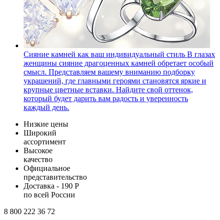
Сияние камней как ваш индивидуальный стиль
В глазах
женщины сияние драгоценных камней обретает особый
смысл. Представляем вашему вниманию подборку
украшений, где главными героями становятся яркие и
крупные цветные вставки. Найдите свой оттенок,
который будет дарить вам радость и уверенность
каждый день.
Низкие цены
Широкий
ассортимент
Высокое
качество
Официальное
представительство
Доставка - 190 Р
по всей России
8 800 222 36 72