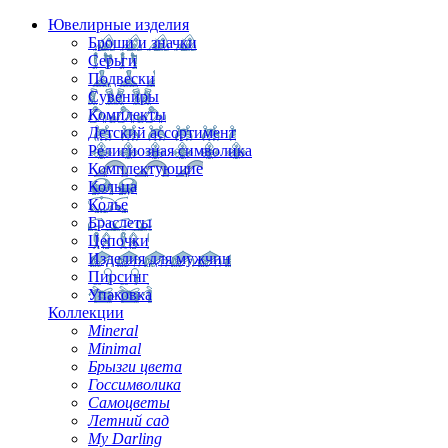
Ювелирные изделия
Броши и значки
Серьги
Подвески
Сувениры
Комплекты
Детский ассортимент
Религиозная символика
Комплектующие
Кольца
Колье
Браслеты
Цепочки
Изделия для мужчин
Пирсинг
Упаковка
Коллекции
Mineral
Minimal
Брызги цвета
Госсимволика
Самоцветы
Летний сад
My Darling