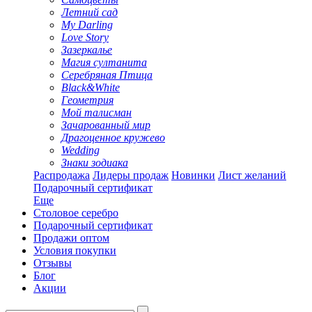
Летний сад
My Darling
Love Story
Зазеркалье
Магия султанита
Серебряная Птица
Black&White
Геометрия
Мой талисман
Зачарованный мир
Драгоценное кружево
Wedding
Знаки зодиака
Распродажа
Лидеры продаж
Новинки
Лист желаний
Подарочный сертификат
Еще
Столовое серебро
Подарочный сертификат
Продажи оптом
Условия покупки
Отзывы
Блог
Акции