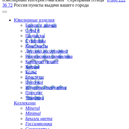
36 72
Россия
пункты выдачи вашего города
Ювелирные изделия
Броши и значки
Серьги
Подвески
Сувениры
Комплекты
Детский ассортимент
Религиозная символика
Комплектующие
Кольца
Колье
Браслеты
Цепочки
Изделия для мужчин
Пирсинг
Упаковка
Коллекции
Mineral
Minimal
Брызги цвета
Госсимволика
Самоцветы