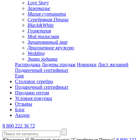
Love Story
Зазеркалье
Магия султанита
Серебряная Птица
Black&White
Геометрия
Мой талисман
Зачарованный мир
Драгоценное кружево
Wedding
Знаки зодиака
Распродажа
Лидеры продаж
Новинки
Лист желаний
Подарочный сертификат
Еще
Столовое серебро
Подарочный сертификат
Продажи оптом
Условия покупки
Отзывы
Блог
Акции
8 800 222 36 72
Ювелирный Интернет-магазин "Серебряная Птица"
8 800 222