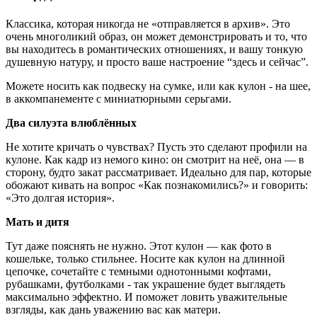
Классика, которая никогда не «отправляется в архив». Это
очень многоликий образ, он может демонстрировать и то, что
вы находитесь в романтических отношениях, и вашу тонкую
душевную натуру, и просто ваше настроение “здесь и сейчас”.
Можете носить как подвеску на сумке, или как кулон - на шее,
в аккомпанементе с миниатюрными серьгами.
Два силуэта влюблённых
Не хотите кричать о чувствах? Пусть это сделают профили на
кулоне. Как кадр из немого кино: он смотрит на неё, она — в
сторону, будто закат рассматривает. Идеально для пар, которые
обожают кивать на вопрос «Как познакомились?» и говорить:
«Это долгая история».
Мать и дитя
Тут даже пояснять не нужно. Этот кулон — как фото в
кошельке, только стильнее. Носите как кулон на длинной
цепочке, сочетайте с темными однотонными кофтами,
рубашками, футболками - так украшение будет выглядеть
максимально эффектно. И поможет ловить уважительные
взгляды, как дань уважению вас как матери.