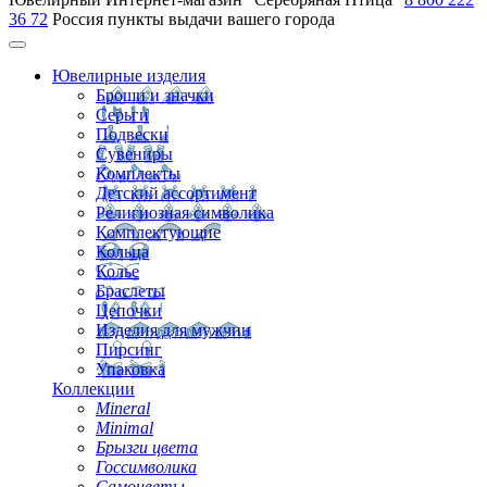
36 72
Россия
пункты выдачи вашего города
Ювелирные изделия
Броши и значки
Серьги
Подвески
Сувениры
Комплекты
Детский ассортимент
Религиозная символика
Комплектующие
Кольца
Колье
Браслеты
Цепочки
Изделия для мужчин
Пирсинг
Упаковка
Коллекции
Mineral
Minimal
Брызги цвета
Госсимволика
Самоцветы