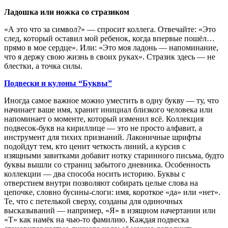
Ладошка или ножка со стразиком
«А это что за символ?» — спросит коллега. Отвечайте: «Это
след, который оставил мой ребенок, когда впервые пошёл…
прямо в мое сердце». Или: «Это моя ладонь — напоминание,
что я держу свою жизнь в своих руках». Стразик здесь — не
блестки, а точка силы.
Подвески и кулоны “Буквы”
Иногда самое важное можно уместить в одну букву — ту, что
начинает ваше имя, хранит инициал близкого человека или
напоминает о моменте, который изменил всё. Коллекция
подвесок-букв на кириллице — это не просто алфавит, а
инструмент для тихих признаний. Лаконичные шрифты
подойдут тем, кто ценит четкость линий, а курсив с
изящными завитками добавит нотку старинного письма, будто
буквы вышли со страниц забытого дневника. Особенность
коллекции — два способа носить историю. Буквы с
отверстием внутри позволяют собирать целые слова на
цепочке, словно бусины-слоги: имя, короткое «да» или «нет».
Те, что с петелькой сверху, созданы для одиночных
высказываний — например, «Я» в изящном начертании или
«Т» как намёк на чью-то фамилию. Каждая подвеска