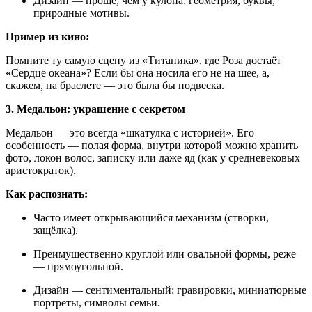
Дизайн — проще, чем у кулона: геометрия, буквы,
природные мотивы.
Пример из кино:
Помните ту самую сцену из «Титаника», где Роза достаёт
«Сердце океана»? Если бы она носила его не на шее, а,
скажем, на браслете — это была бы подвеска.
3. Медальон: украшение с секретом
Медальон — это всегда «шкатулка с историей». Его
особенность — полая форма, внутри которой можно хранить
фото, локон волос, записку или даже яд (как у средневековых
аристократок).
Как распознать:
Часто имеет открывающийся механизм (створки,
защёлка).
Преимущественно круглой или овальной формы, реже
— прямоугольной.
Дизайн — сентиментальный: гравировки, миниатюрные
портреты, символы семьи.