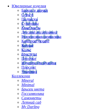
Ювелирные изделия
Броши и значки
Серьги
Подвески
Сувениры
Комплекты
Детский ассортимент
Религиозная символика
Комплектующие
Кольца
Колье
Браслеты
Цепочки
Изделия для мужчин
Пирсинг
Упаковка
Коллекции
Mineral
Minimal
Брызги цвета
Госсимволика
Самоцветы
Летний сад
My Darling