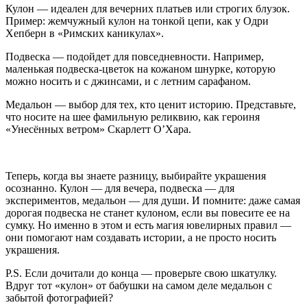
Кулон — идеален для вечерних платьев или строгих блузок.
Пример: жемчужный кулон на тонкой цепи, как у Одри
Хепберн в «Римских каникулах».
Подвеска — подойдет для повседневности. Например,
маленькая подвеска-цветок на кожаном шнурке, которую
можно носить и с джинсами, и с летним сарафаном.
Медальон — выбор для тех, кто ценит историю. Представьте,
что носите на шее фамильную реликвию, как героиня
«Унесённых ветром» Скарлетт О’Хара.
Теперь, когда вы знаете разницу, выбирайте украшения
осознанно. Кулон — для вечера, подвеска — для
экспериментов, медальон — для души. И помните: даже самая
дорогая подвеска не станет кулоном, если вы повесите ее на
сумку. Но именно в этом и есть магия ювелирных правил —
они помогают нам создавать истории, а не просто носить
украшения.
P.S. Если дочитали до конца — проверьте свою шкатулку.
Вдруг тот «кулон» от бабушки на самом деле медальон с
забытой фотографией?