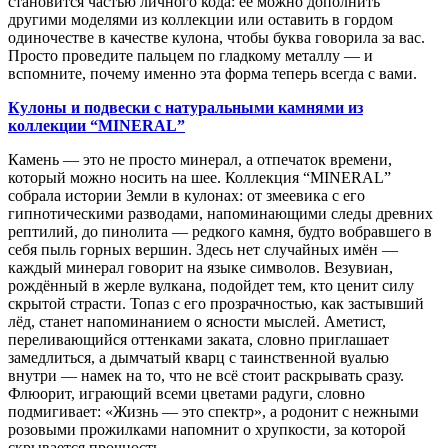
становится частью личного кода: её можно дополнить
другими моделями из коллекции или оставить в гордом
одиночестве в качестве кулона, чтобы буква говорила за вас.
Просто проведите пальцем по гладкому металлу — и
вспомните, почему именно эта форма теперь всегда с вами.
Кулоны и подвески с натуральными камнями из
коллекции “MINERAL”
Камень — это не просто минерал, а отпечаток времени,
который можно носить на шее. Коллекция “MINERAL”
собрала истории Земли в кулонах: от змеевика с его
гипнотическими разводами, напоминающими следы древних
рептилий, до пинолита — редкого камня, будто вобравшего в
себя пыль горных вершин. Здесь нет случайных имён —
каждый минерал говорит на языке символов. Везувиан,
рождённый в жерле вулкана, подойдет тем, кто ценит силу
скрытой страсти. Топаз с его прозрачностью, как застывший
лёд, станет напоминанием о ясности мыслей. Аметист,
переливающийся оттенками заката, словно приглашает
замедлиться, а дымчатый кварц с таинственной вуалью
внутри — намек на то, что не всё стоит раскрывать сразу.
Флюорит, играющий всеми цветами радуги, словно
подмигивает: «Жизнь — это спектр», а родонит с нежными
розовыми прожилками напомнит о хрупкости, за которой
скрывается прочность.