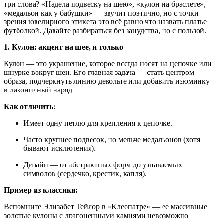
три слова? «Надела подвеску на шею», «кулон на браслете»,
«медальон как у бабушки» — звучит поэтично, но с точки
зрения ювелирного этикета это всё равно что назвать платье
футболкой. Давайте разбираться без занудства, но с пользой.
1. Кулон: акцент на шее, и только
Кулон — это украшение, которое всегда носят на цепочке или
шнурке вокруг шеи. Его главная задача — стать центром
образа, подчеркнуть линию декольте или добавить изюминку
в лаконичный наряд.
Как отличить:
Имеет одну петлю для крепления к цепочке.
Часто крупнее подвесок, но мельче медальонов (хотя
бывают исключения).
Дизайн — от абстрактных форм до узнаваемых
символов (сердечко, крестик, капля).
Пример из классики:
Вспомните Элизабет Тейлор в «Клеопатре» — ее массивные
золотые кулоны с драгоценными камнями невозможно