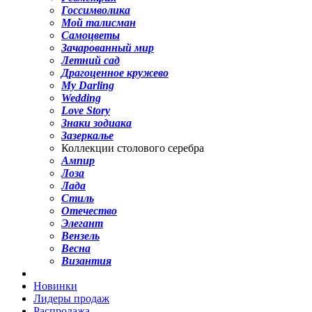
Госсимволика
Мой талисман
Самоцветы
Зачарованный мир
Летний сад
Драгоценное кружево
My Darling
Wedding
Love Story
Знаки зодиака
Зазеркалье
Коллекции столового серебра
Ампир
Лоза
Лада
Стиль
Отечество
Элегант
Вензель
Весна
Византия
Новинки
Лидеры продаж
Распродажа