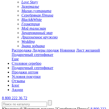
Love Story
Зазеркалье
Магия султанита
Серебряная Птица
Black&White
Геометрия
Мой талисман
Зачарованный мир
Драгоценное кружево
Wedding
Знаки зодиака
Распродажа
Лидеры продаж
Новинки
Лист желаний
Подарочный сертификат
Еще
Столовое серебро
Подарочный сертификат
Продажи оптом
Условия покупки
Отзывы
Блог
Акции
8 800 222 36 72
Ювелирный Интернет-магазин "Серебряная Птица"
8 800 222