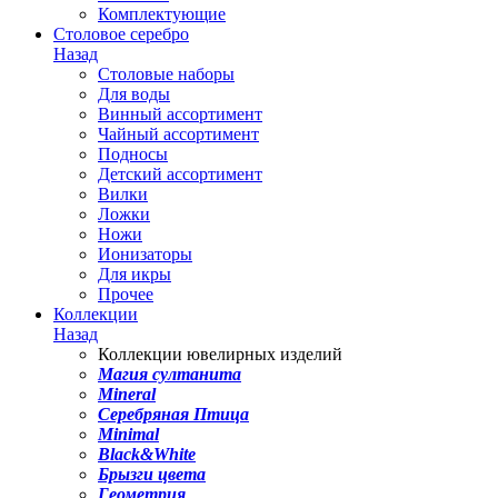
Комплектующие
Столовое серебро
Назад
Столовые наборы
Для воды
Винный ассортимент
Чайный ассортимент
Подносы
Детский ассортимент
Вилки
Ложки
Ножи
Ионизаторы
Для икры
Прочее
Коллекции
Назад
Коллекции ювелирных изделий
Магия султанита
Mineral
Серебряная Птица
Minimal
Black&White
Брызги цвета
Геометрия