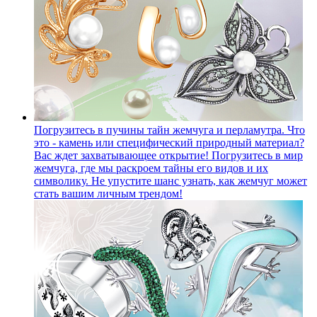
Погрузитесь в пучины тайн жемчуга и перламутра. Что
это - камень или специфический природный материал?
Вас ждет захватывающее открытие! Погрузитесь в мир
жемчуга, где мы раскроем тайны его видов и их
символику. Не упустите шанс узнать, как жемчуг может
стать вашим личным трендом!