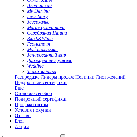
Летний сад
My Darling
Love Story
Зазеркалье
Магия султанита
Серебряная Птица
Black&White
Геометрия
Мой талисман
Зачарованный мир
Драгоценное кружево
Wedding
Знаки зодиака
Распродажа
Лидеры продаж
Новинки
Лист желаний
Подарочный сертификат
Еще
Столовое серебро
Подарочный сертификат
Продажи оптом
Условия покупки
Отзывы
Блог
Акции