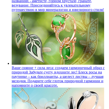
названиях - аметисте, горном хрустале, гранате,
везувание. Присоединяйтесь к увлекательному
путешествию в мир минералогии и ювелирного стиля!
Ваше сияние + сила леса: создаем гармоничный образ с
природой
Забудьте суету, вдохните лес! Блеск росы на
паутинке – как бриллианты, а шелест листвы – лучшая
мелодия. Подарите себе глоток природной гармонии и
напомните о своей красоте.