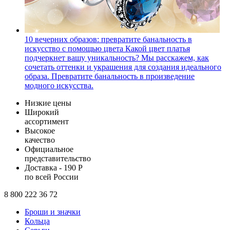
10 вечерних образов: превратите банальность в
искусство с помощью цвета
Какой цвет платья
подчеркнет вашу уникальность? Мы расскажем, как
сочетать оттенки и украшения для создания идеального
образа. Превратите банальность в произведение
модного искусства.
Низкие цены
Широкий
ассортимент
Высокое
качество
Официальное
представительство
Доставка - 190 Р
по всей России
8 800 222 36 72
Броши и значки
Кольца