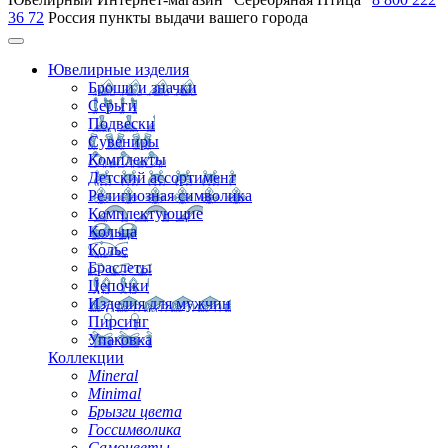
36 72
Россия
пункты выдачи вашего города
Ювелирные изделия
Броши и значки
Серьги
Подвески
Сувениры
Комплекты
Детский ассортимент
Религиозная символика
Комплектующие
Кольца
Колье
Браслеты
Цепочки
Изделия для мужчин
Пирсинг
Упаковка
Коллекции
Mineral
Minimal
Брызги цвета
Госсимволика
Самоцветы