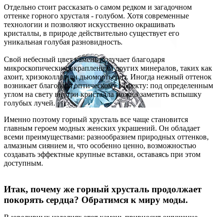
Отдельно стоит рассказать о самом редком и загадочном
оттенке горного хрусталя - голубом. Хотя современные
технологии и позволяют искусственно окрашивать
кристаллы, в природе действительно существует его
уникальная голубая разновидность.
Свой небесный цвет камень получает благодаря
микроскопическим вкраплениям других минералов, таких как
ахоит, хризоколла или дьюмортьерит. Иногда нежный оттенок
возникает благодаря оптическому эффекту: под определенным
углом на свету внутри кристалла можно заметить вспышку
голубых лучей.
Именно поэтому горный хрусталь все чаще становится
главным героем модных женских украшений. Он обладает
всеми преимуществами: разнообразием природных оттенков,
алмазным сиянием и, что особенно ценно, возможностью
создавать эффектные крупные вставки, оставаясь при этом
доступным.
Итак, почему же горный хрусталь продолжает
покорять сердца? Обратимся к миру моды.