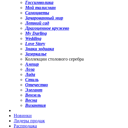
Госсимволика
Мой талисман
Самоцветы
Зачарованный мир
Летний сад
Драгоценное кружево
My Darling
Wedding
Love Story
Знаки зодиака
Зазеркалье
Коллекции столового серебра
Ампир
Лоза
Лада
Стиль
Отечество
Элегант
Вензель
Весна
Византия
Новинки
Лидеры продаж
Распродажа