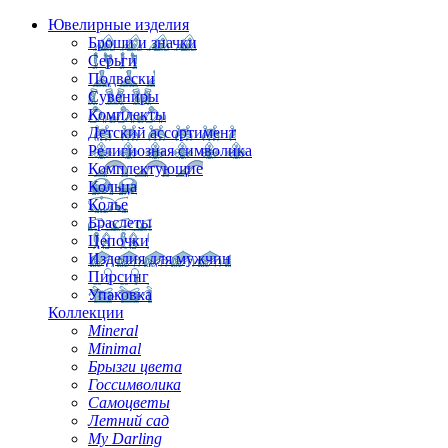
Ювелирные изделия
Броши и значки
Серьги
Подвески
Сувениры
Комплекты
Детский ассортимент
Религиозная символика
Комплектующие
Кольца
Колье
Браслеты
Цепочки
Изделия для мужчин
Пирсинг
Упаковка
Коллекции
Mineral
Minimal
Брызги цвета
Госсимволика
Самоцветы
Летний сад
My Darling