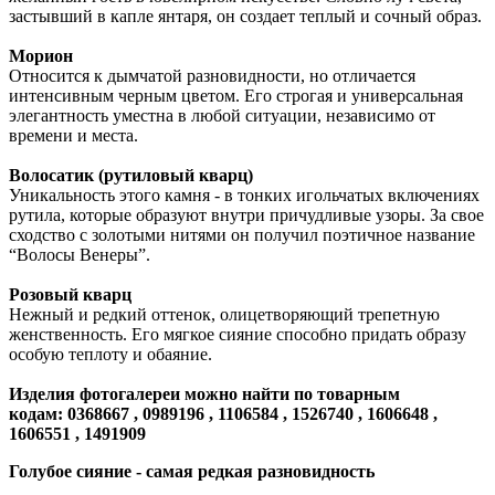
застывший в капле янтаря, он создает теплый и сочный образ.
Морион
Относится к дымчатой разновидности, но отличается
интенсивным черным цветом. Его строгая и универсальная
элегантность уместна в любой ситуации, независимо от
времени и места.
Волосатик (рутиловый кварц)
Уникальность этого камня - в тонких игольчатых включениях
рутила, которые образуют внутри причудливые узоры. За свое
сходство с золотыми нитями он получил поэтичное название
“Волосы Венеры”.
Розовый кварц
Нежный и редкий оттенок, олицетворяющий трепетную
женственность. Его мягкое сияние способно придать образу
особую теплоту и обаяние.
Изделия фотогалереи можно найти по товарным
кодам: 0368667 , 0989196 , 1106584 , 1526740 , 1606648
,
1606551 , 1491909
Голубое сияние - самая редкая разновидность