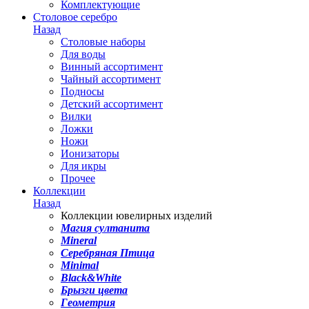
Комплектующие
Столовое серебро
Назад
Столовые наборы
Для воды
Винный ассортимент
Чайный ассортимент
Подносы
Детский ассортимент
Вилки
Ложки
Ножи
Ионизаторы
Для икры
Прочее
Коллекции
Назад
Коллекции ювелирных изделий
Магия султанита
Mineral
Серебряная Птица
Minimal
Black&White
Брызги цвета
Геометрия