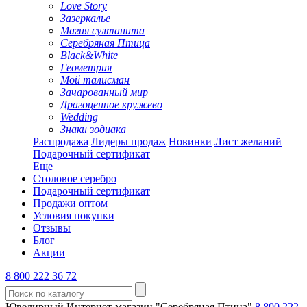
Love Story
Зазеркалье
Магия султанита
Серебряная Птица
Black&White
Геометрия
Мой талисман
Зачарованный мир
Драгоценное кружево
Wedding
Знаки зодиака
Распродажа
Лидеры продаж
Новинки
Лист желаний
Подарочный сертификат
Еще
Столовое серебро
Подарочный сертификат
Продажи оптом
Условия покупки
Отзывы
Блог
Акции
8 800 222 36 72
Ювелирный Интернет-магазин "Серебряная Птица"
8 800 222