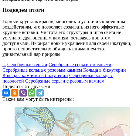
Подведем итоги
Горный хрусталь красив, многолик и устойчив к внешним
воздействиям, что позволяет создавать из него эффектные
крупные вставки. Чистота его структуры и игра света не
уступают драгоценным камням, оставаясь при этом
доступными. Выбирая новые украшения для своей шкатулки,
просто непростительно обходить вниманием этот
удивительный дар природы.
...
Серебряные серьги
Серебряные серьги с камнями
Серебряные кольца с розовым камнем
Кольца в бижутерии
Кольца с камнями в бижутерии
Серебряные кольца с
позолотой
Серебряные серьги с розовым камнем
Поделиться с друзьями:
Также вам могут быть интересны: