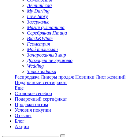
Летний сад
My Darling
Love Story
Зазеркалье
Магия султанита
Серебряная Птица
Black&White
Геометрия
Мой талисман
Зачарованный мир
Драгоценное кружево
Wedding
Знаки зодиака
Распродажа
Лидеры продаж
Новинки
Лист желаний
Подарочный сертификат
Еще
Столовое серебро
Подарочный сертификат
Продажи оптом
Условия покупки
Отзывы
Блог
Акции