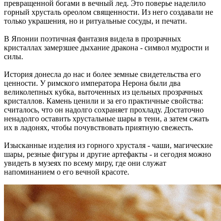
превращенной богами в вечный лед. Это поверье наделило
горный хрусталь ореолом священности. Из него создавали не
только украшения, но и ритуальные сосуды, и печати.
В Японии поэтичная фантазия видела в прозрачных
кристаллах замерзшее дыхание дракона - символ мудрости и
силы.
История донесла до нас и более земные свидетельства его
ценности. У римского императора Нерона были два
великолепных кубка, выточенных из цельных прозрачных
кристаллов. Камень ценили и за его практичные свойства:
считалось, что он надолго сохраняет прохладу. Достаточно
ненадолго оставить хрустальные шары в тени, а затем сжать
их в ладонях, чтобы почувствовать приятную свежесть.
Изысканные изделия из горного хрусталя - чаши, магические
шары, резные фигуры и другие артефакты - и сегодня можно
увидеть в музеях по всему миру, где они служат
напоминанием о его вечной красоте.