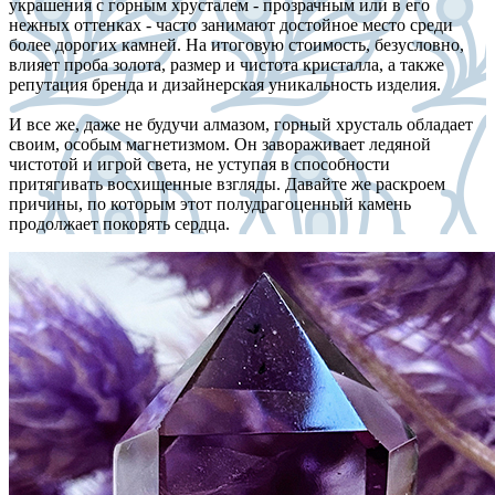
украшения с горным хрусталем - прозрачным или в его
нежных оттенках - часто занимают достойное место среди
более дорогих камней. На итоговую стоимость, безусловно,
влияет проба золота, размер и чистота кристалла, а также
репутация бренда и дизайнерская уникальность изделия.
И все же, даже не будучи алмазом, горный хрусталь обладает
своим, особым магнетизмом. Он завораживает ледяной
чистотой и игрой света, не уступая в способности
притягивать восхищенные взгляды. Давайте же раскроем
причины, по которым этот полудрагоценный камень
продолжает покорять сердца.