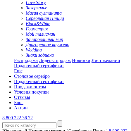
Love Story
Зазеркалье
Магия султанита
Серебряная Птица
Black&White
Геометрия
Мой талисман
Зачарованный мир
Драгоценное кружево
Wedding
Знаки зодиака
Распродажа
Лидеры продаж
Новинки
Лист желаний
Подарочный сертификат
Еще
Столовое серебро
Подарочный сертификат
Продажи оптом
Условия покупки
Отзывы
Блог
Акции
8 800 222 36 72
Ювелирный Интернет-магазин "Серебряная Птица"
8 800 222