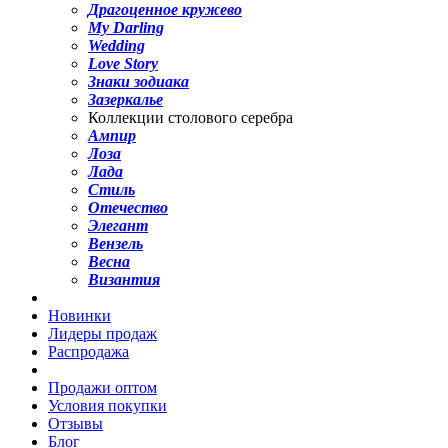
Драгоценное кружево
My Darling
Wedding
Love Story
Знаки зодиака
Зазеркалье
Коллекции столового серебра
Ампир
Лоза
Лада
Стиль
Отечество
Элегант
Вензель
Весна
Византия
Новинки
Лидеры продаж
Распродажа
Продажи оптом
Условия покупки
Отзывы
Блог