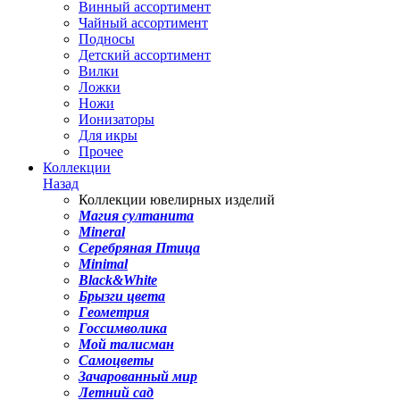
Винный ассортимент
Чайный ассортимент
Подносы
Детский ассортимент
Вилки
Ложки
Ножи
Ионизаторы
Для икры
Прочее
Коллекции
Назад
Коллекции ювелирных изделий
Магия султанита
Mineral
Серебряная Птица
Minimal
Black&White
Брызги цвета
Геометрия
Госсимволика
Мой талисман
Самоцветы
Зачарованный мир
Летний сад