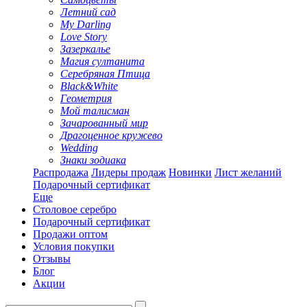
Летний сад
My Darling
Love Story
Зазеркалье
Магия султанита
Серебряная Птица
Black&White
Геометрия
Мой талисман
Зачарованный мир
Драгоценное кружево
Wedding
Знаки зодиака
Распродажа
Лидеры продаж
Новинки
Лист желаний
Подарочный сертификат
Еще
Столовое серебро
Подарочный сертификат
Продажи оптом
Условия покупки
Отзывы
Блог
Акции