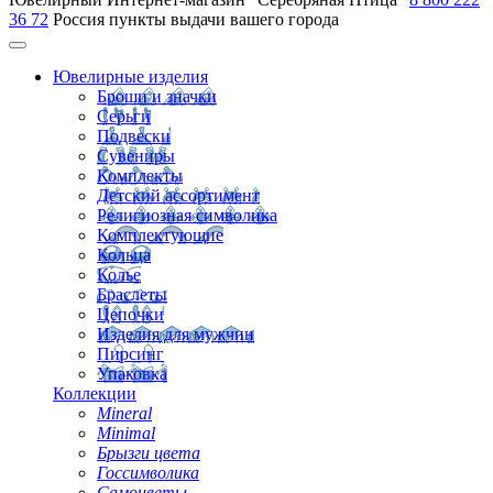
36 72
Россия
пункты выдачи вашего города
Ювелирные изделия
Броши и значки
Серьги
Подвески
Сувениры
Комплекты
Детский ассортимент
Религиозная символика
Комплектующие
Кольца
Колье
Браслеты
Цепочки
Изделия для мужчин
Пирсинг
Упаковка
Коллекции
Mineral
Minimal
Брызги цвета
Госсимволика
Самоцветы