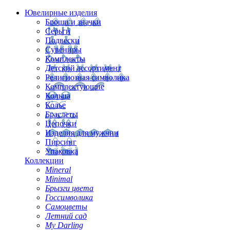
Ювелирные изделия
Броши и значки
Серьги
Подвески
Сувениры
Комплекты
Детский ассортимент
Религиозная символика
Комплектующие
Кольца
Колье
Браслеты
Цепочки
Изделия для мужчин
Пирсинг
Упаковка
Коллекции
Mineral
Minimal
Брызги цвета
Госсимволика
Самоцветы
Летний сад
My Darling