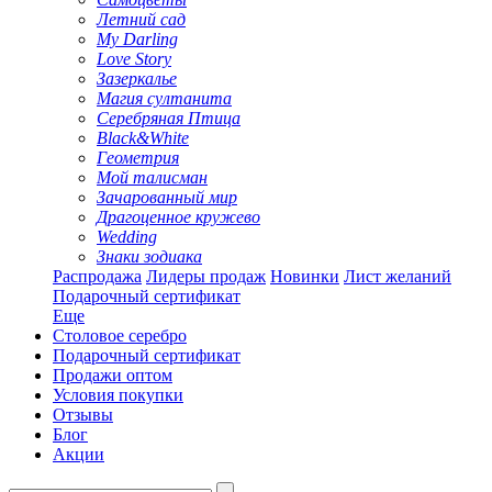
Летний сад
My Darling
Love Story
Зазеркалье
Магия султанита
Серебряная Птица
Black&White
Геометрия
Мой талисман
Зачарованный мир
Драгоценное кружево
Wedding
Знаки зодиака
Распродажа
Лидеры продаж
Новинки
Лист желаний
Подарочный сертификат
Еще
Столовое серебро
Подарочный сертификат
Продажи оптом
Условия покупки
Отзывы
Блог
Акции