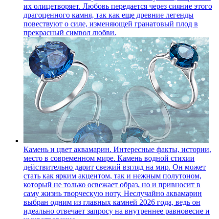
их олицетворяет. Любовь передается через сияние этого
драгоценного камня, так как еще древние легенды
повествуют о силе, изменяющей гранатовый плод в
прекрасный символ любви.
Камень и цвет аквамарин. Интересные факты, истории,
место в современном мире.
Камень водной стихии
действительно дарит свежий взгляд на мир. Он может
стать как ярким акцентом, так и нежным полутоном,
который не только освежает образ, но и привносит в
саму жизнь творческую ноту. Неслучайно аквамарин
выбран одним из главных камней 2026 года, ведь он
идеально отвечает запросу на внутреннее равновесие и