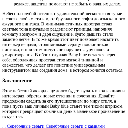
релаксе, акценты помогают не забыть о важных делах.
Небесно-голубой оттенок с удивительной легкостью вступает
в союз с любым стилем, от брутального лофта до изысканного
ажурного винтажа. В минималистичных пространствах
светлые тона визуально раздвигают границы, наполняя
комнату воздухом и даря ощущение, будто дышать стало
заметно легче. В то же время этот цвет позволяет насытить
интерьер вещами, столь милыми сердцу поклонников
винтажа, и при этом ничуть не нарушить ауру покоя и
умиротворения. В обоих случаях Baby blue остается верен
себе, обволакивая пространство мягкой тишиной и
свежестью, что делает его поистине универсальным
инструментом для создания дома, в котором хочется остаться.
Заключение
Этот небесный аккорд еще долго будет звучать в коллекциях и
интерьерах, обретая новые оттенки и сочетания. Давайте
продолжим следить за его путешествием по миру стиля, а
пока пусть ваш личный Baby blue станет тем тихим штрихом,
который превращает обычный день в маленькое произведение
искусства.
...
Серебряные серьги
Серебряные серьги с камнями