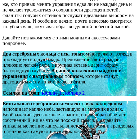
же, кто привык менять украшения едва ли не каждый день и
не желает тревожиться о сохранности драгоценностей,
фианиты голубых оттенков послужат идеальным выбором на
каждый день. И особенно нежно, почти невесомо смотрится
голубая эмаль, окутывая образ воздушной небесной лаской.
Давайте познакомимся с этими модными аксессуарами
подробнее.
Два серебряных кольца с иск. топазом
погружают взгляд в
прохладную водную гладь. Преломление света рождает
иллюзию легкой ряби, а крупная вставка дарит образу
благородную глубину.
В нашей коллекции найдутся и
украшения с натуральным топазом
, которые станут
драгоценным спутником вашего стиля.
Ссылка на Озон:
кольцо 1
,
кольцо 2
Винтажный серебряный комплект с иск. халцедоном
напоминает каплю неба, застывшую на морских волнах.
Воображение здесь не знает границ, и ваш образ обретает
собственный, ни на что не похожий смысл. Создавайте
уникальные летние капсулы, вплетая в них камни трендовых
оттенков как самую личную, сокровенную ноту.