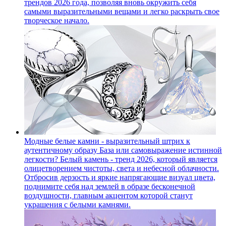
трендов 2026 года, позволяя вновь окружить себя
самыми выразительными вещами и легко раскрыть свое
творческое начало.
Модные белые камни - выразительный штрих к
аутентичному образу
База или самовыражение истинной
легкости? Белый камень - тренд 2026, который является
олицетворением чистоты, света и небесной облачности.
Отбросив дерзость и яркие напрягающие визуал цвета,
поднимите себя над землей в образе бесконечной
воздушности, главным акцентом которой станут
украшения с белыми камнями.