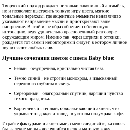
Творческий подход рождает не только лаконичный ансамбль,
но и позволяет выстроить тонкую игру цвета, мягкие
тональные переходы, где акцентные элементы ненавязчиво
указывают направление мысли и приоткрывают ваше
настроение. В этой игре образ обретает собственную
интонацию, ведя удивительно красноречивый разговор с
окружающим миром. Именно так, через штрихи и оттенки,
рождается тот самый неповторимый силуэт, в котором личное
звучит яснее любых слов.
Лучшие сочетания цветов с цвета Baby blue:
Белый - безупречная, кристально чистая база.
Темно-синий - не строгий монохром, а изысканный
перелив из глубины к свету.
Серебряный - благородный спутник, дарящий чувство
тихого праздника.
Коричневый - теплый, обволакивающий акцент, что
укрывает от дождя и холода в уютном полумраке кафе.
Играйте фактурами и акцентами, смело соединяйте, казалось
бы, далекие миры - лоснящийся шелк и матовую кожу,