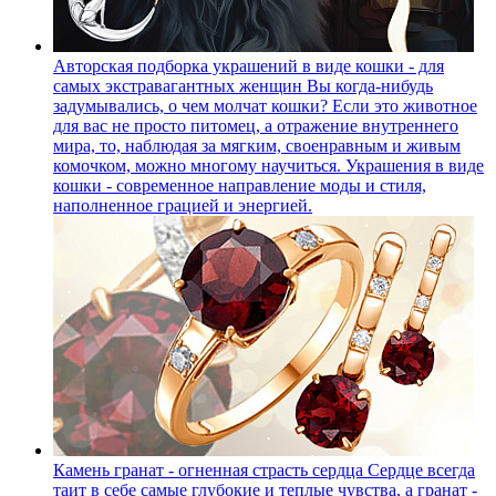
Авторская подборка украшений в виде кошки - для
самых экстравагантных женщин
Вы когда-нибудь
задумывались, о чем молчат кошки? Если это животное
для вас не просто питомец, а отражение внутреннего
мира, то, наблюдая за мягким, своенравным и живым
комочком, можно многому научиться. Украшения в виде
кошки - современное направление моды и стиля,
наполненное грацией и энергией.
Камень гранат - огненная страсть сердца
Сердце всегда
таит в себе самые глубокие и теплые чувства, а гранат -