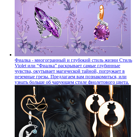
Фиалка - многогранный и глубокий стиль жизни
Стиль
Violet или “Фиалка” раскрывает самые глубинные
чувства, окутывает магической тайной, погружает в
неземные грезы. Предлагаем вам познакомиться, или
узнать больше об чарующем стиле фиолетового цвета.