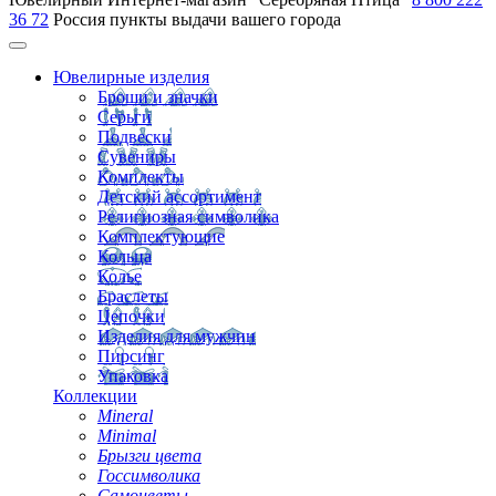
36 72
Россия
пункты выдачи вашего города
Ювелирные изделия
Броши и значки
Серьги
Подвески
Сувениры
Комплекты
Детский ассортимент
Религиозная символика
Комплектующие
Кольца
Колье
Браслеты
Цепочки
Изделия для мужчин
Пирсинг
Упаковка
Коллекции
Mineral
Minimal
Брызги цвета
Госсимволика
Самоцветы