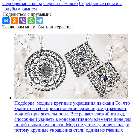
Серебряные кольца
Серьги с эмалью
Серебряные серьги с
голубым камнем
Поделиться с друзьями:
Также вам могут быть интересны:
Подборка: модные крупные украшения из скани
То, что
хранит на себе прикосновение времени, не утрачивает
модной притягательности. Все решает свежий взгляд,
способный увидеть в консервативном элементе поле для
новой выразительности. Мода не устает удивлять нас, и
потому крупные украшения стали одним из главных