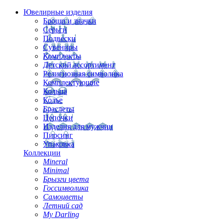
Ювелирные изделия
Броши и значки
Серьги
Подвески
Сувениры
Комплекты
Детский ассортимент
Религиозная символика
Комплектующие
Кольца
Колье
Браслеты
Цепочки
Изделия для мужчин
Пирсинг
Упаковка
Коллекции
Mineral
Minimal
Брызги цвета
Госсимволика
Самоцветы
Летний сад
My Darling