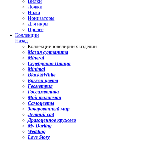
Вилки
Ложки
Ножи
Ионизаторы
Для икры
Прочее
Коллекции
Назад
Коллекции ювелирных изделий
Магия султанита
Mineral
Серебряная Птица
Minimal
Black&White
Брызги цвета
Геометрия
Госсимволика
Мой талисман
Самоцветы
Зачарованный мир
Летний сад
Драгоценное кружево
My Darling
Wedding
Love Story