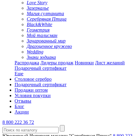
Love Story
Зазеркалье
Магия султанита
Серебряная Птица
Black&White
Геометрия
Мой талисман
Зачарованный мир
Драгоценное кружево
Wedding
Знаки зодиака
Распродажа
Лидеры продаж
Новинки
Лист желаний
Подарочный сертификат
Еще
Столовое серебро
Подарочный сертификат
Продажи оптом
Условия покупки
Отзывы
Блог
Акции
8 800 222 36 72
Ювелирный Интернет-магазин "Серебряная Птица"
8 800 222