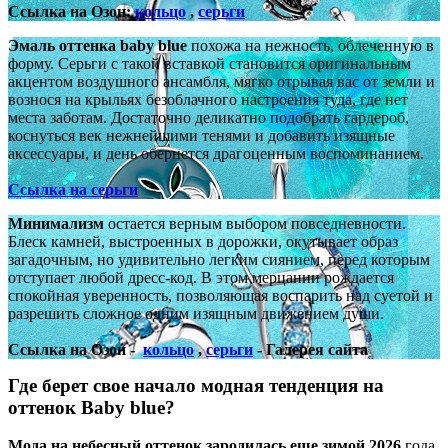
Ссылка на Озон:
кольцо
,
серьги
Эмаль оттенка baby blue
похожа на нежность, облеченную в
форму. Серьги с такой вставкой становится оригинальным
акцентом воздушного ансамбля, мягко отрывая вас от земли и
вознося на крыльях безоблачного настроения туда, где нет
места заботам. Достаточно деликатно подобрать гардероб,
коснуться век нежнейшими тенями и добавить изящные
аксессуары, и день обернется драгоценным воспоминанием.
Ссылка на серьги
Минимализм
остается верным выбором повседневности.
Блеск камней, выстроенных в дорожки, окутывает образ
загадочным, но удивительно легким сиянием, перед которым
отступает любой дресс-код. В этом мерцании рождается
спокойная уверенность, позволяющая воспарить над суетой и
разрешить сложное одним изящным движением души.
Ссылка на Озон -
кольцо
,
серьги
- Галерея сайта
Где берет свое начало модная тенденция на
оттенок Baby blue?
Мода на небесный оттенок зародилась еще зимой 2026
года,