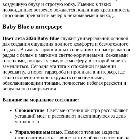
воздушную блузу и строгую юбку. Именно в таких
неожиданных встречах рождается подлинная креативность,
способная превратить вечер в незабываемый выход.
Baby Blue в интерьере
Цвет лета 2026 Baby Blue
служит универсальной основой
для создания ощущения полного комфорта и безмятежного
отдыха. В самых гармоничных сочетаниях он раскрывается
рядом с белым и мягкими светло-коричневыми, бежевыми
оттенками, рождая ту самую атмосферу, в которой хочется
замедлиться. Сегодня эта тяга к спокойной гармонии
перешагнула порог гардероба и проникла в интерьер, где
стало особенно модно окружать себя нежными,
обволакивающими тонами, полностью избегая резкости и
визуального напряжения.
Влияние на моральное состояние:
Спокойствие
. Светлые оттенки быстро расслабляют
уставший мозг и рассеивают накопившуюся за день
усталостью
Управление мыслью
. Немного темные акценты
позволяют видеть главное, и хотя общее состояние на