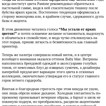
когда институт цвета Pantone рекомендовал обратиться к
пастельной гамме, видя в ней спасительную тишину после
буйства ярких красок. Постепенно тенденция оформилась в
сторону монохрома или, в крайнем случае, сдержанного дуэта
базы и акцента.
В этом движении читались голоса
“Мы устали от ярких
цветов!”
и почти осязаемое желание остановиться, выдохнуть
и облачиться в спокойствие, и мода чутко откликнулась на
этот порыв, приняв легкость и безмятежность как главный
ориентир.
Теперь же палитра совершила новый виток, и в центре
всеобщего внимания оказался оттенок Baby blue. Витрины
наполнились брендовой одеждой и аксессуарами голубых
тонов, от невесомых блуз до изящных сумочек, а дизайнеры
наперебой предлагают вариации этого цвета в сезонных
коллекциях, окончательно утверждая его в статусе главного
героя летнего гардероба.
Винтаж и благородная строгость при этом никуда не ушли,
они лишь обрели новое дыхание. Холодная элегантность по-
прежнему пронизывает вечерние образы, а бархат и шелк не
покинули подиум, но преобразились, расцвели акцентными
деталями и креативными дизайнами, в которых небесный