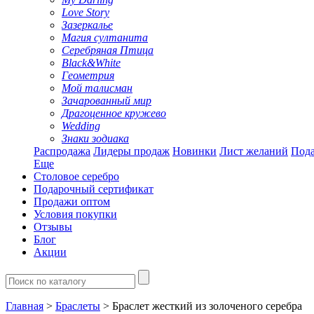
Love Story
Зазеркалье
Магия султанита
Серебряная Птица
Black&White
Геометрия
Мой талисман
Зачарованный мир
Драгоценное кружево
Wedding
Знаки зодиака
Распродажа
Лидеры продаж
Новинки
Лист желаний
Пода
Еще
Столовое серебро
Подарочный сертификат
Продажи оптом
Условия покупки
Отзывы
Блог
Акции
Главная
>
Браслеты
> Браслет жесткий из золоченого серебра