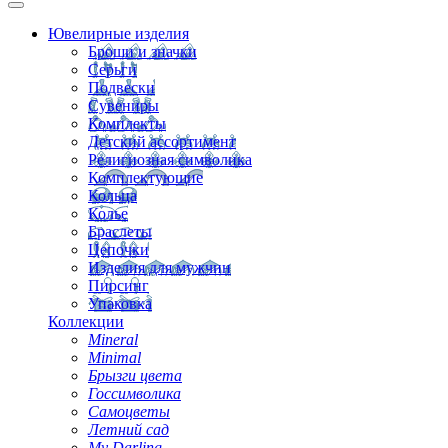
Ювелирные изделия
Броши и значки
Серьги
Подвески
Сувениры
Комплекты
Детский ассортимент
Религиозная символика
Комплектующие
Кольца
Колье
Браслеты
Цепочки
Изделия для мужчин
Пирсинг
Упаковка
Коллекции
Mineral
Minimal
Брызги цвета
Госсимволика
Самоцветы
Летний сад
My Darling