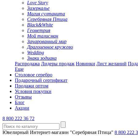
Love Story
Зазеркалье
Магия султанита
Серебряная Птица
Black&White
Геометрия
Мой талисман
Зачарованный мир
Драгоценное кружево
Wedding
Знаки зодиака
Распродажа
Лидеры продаж
Новинки
Лист желаний
Пода
Еще
Столовое серебро
Подарочный сертификат
Продажи оптом
Условия покупки
Отзывы
Блог
Акции
8 800 222 36 72
Ювелирный Интернет-магазин "Серебряная Птица"
8 800 222 