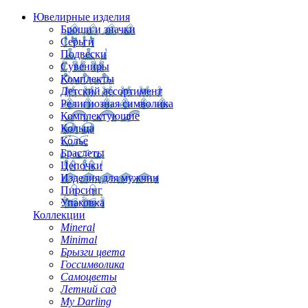
Ювелирные изделия
Броши и значки
Серьги
Подвески
Сувениры
Комплекты
Детский ассортимент
Религиозная символика
Комплектующие
Кольца
Колье
Браслеты
Цепочки
Изделия для мужчин
Пирсинг
Упаковка
Коллекции
Mineral
Minimal
Брызги цвета
Госсимволика
Самоцветы
Летний сад
My Darling