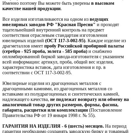
Именно поэтому Вы можете быть уверены
в высоком
качестве нашей продукции
.
Все изделия изготавливаются на одном из
ведущих
ювелирных заводов РФ "Красная Пресня"
и проходят
тщательнейший внутренний контроль на предмет
соответствия отраслевым стандартам изготовления
ювелирных изделий
(ОСТ 117-3-002-95)
. Каждое изделие из
драгметаллов имеет
пробу Российской пробирной палаты
(серебро - 925 проба, золота - 585 проба)
и снабжено
опломбированной биркой завода-изготовителя с указанием
всей информации: артикул, проба, общий вес изделия,
характеристика вставок, дата изготовления и пр. в
соответствии с ОСТ 117-3-002-95.
Ювелирные изделия из драгоценных металлов с
драгоценными камнями, из драгоценных металлов со
вставками из полудрагоценных и синтетических камней,
надлежащего качества,
не подлежат возврату или обмену на
аналогичный товар других размеров, формы, фасона,
габарита, расцветки или комплектации
(Постановление
Правительства РФ от 19 января 1998 г. № 55).
ГАРАНТИЯ НА ИЗДЕЛИЯ - 6 (шесть) месяцев.
На период
гарантии необходимо сохранять заводскую бирку и товарный