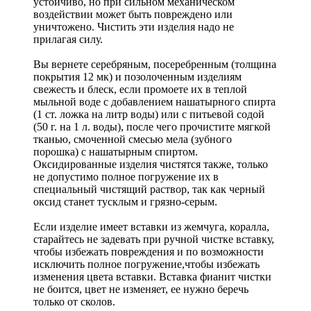
устойчиво, но при сильном механическом
воздействии может быть повреждено или
уничтожено. Чистить эти изделия надо не
прилагая силу.
Вы вернете серебряным, посеребренным (толщина
покрытия 12 мк) и позолоченным изделиям
свежесть и блеск, если промоете их в теплой
мыльной воде с добавлением нашатырного спирта
(1 ст. ложка на литр воды) или с питьевой содой
(50 г. на 1 л. воды), после чего прочистите мягкой
тканью, смоченной смесью мела (зубного
порошка) с нашатырным спиртом.
Оксидированные изделия чистятся также, только
не допустимо полное погружение их в
специальный чистящий раствор, так как черный
оксид станет тусклым и грязно-серым.
Если изделие имеет вставки из жемчуга, коралла,
старайтесь не задевать при ручной чистке вставку,
чтобы избежать повреждения и по возможности
исключить полное погружение,чтобы избежать
изменения цвета вставки. Вставка фианит чистки
не боится, цвет не изменяет, ее нужно беречь
только от сколов.