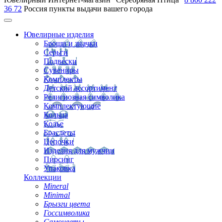
36 72
Россия
пункты выдачи вашего города
Ювелирные изделия
Броши и значки
Серьги
Подвески
Сувениры
Комплекты
Детский ассортимент
Религиозная символика
Комплектующие
Кольца
Колье
Браслеты
Цепочки
Изделия для мужчин
Пирсинг
Упаковка
Коллекции
Mineral
Minimal
Брызги цвета
Госсимволика
Самоцветы