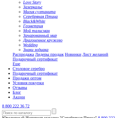
Love Story
Зазеркалье
Магия султанита
Серебряная Птица
Black&White
Геометрия
Мой талисман
Зачарованный мир
Драгоценное кружево
Wedding
Знаки зодиака
Распродажа
Лидеры продаж
Новинки
Лист желаний
Подарочный сертификат
Еще
Столовое серебро
Подарочный сертификат
Продажи оптом
Условия покупки
Отзывы
Блог
Акции
8 800 222 36 72
Ювелирный Интернет-магазин "Серебряная Птица"
8 800 222