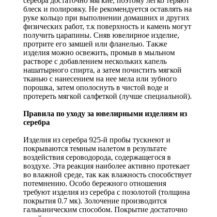
серебра достаточно мягкие, поэтому легко теряют
блеск и полировку. Не рекомендуется оставлять на
руке кольцо при выполнении домашних и других
физических работ, т.к поверхность и камень могут
получить царапины. Сняв ювелирное изделие,
протрите его замшей или фланелью. Также
изделия можно освежить, промыв в мыльном
растворе с добавлением нескольких капель
нашатырного спирта, а затем почистить мягкой
тканью с нанесением на нее мела или зубного
порошка, затем ополоснуть в чистой воде и
протереть мягкой салфеткой (лучше специальной).
Правила по уходу за ювелирными изделиям из
серебра
Изделия из серебра 925-й пробы тускнеют и
покрываются темным налетом в результате
воздействия сероводорода, содержащегося в
воздухе. Эта реакция наиболее активно протекает
во влажной среде, так как влажность способствует
потемнению. Особо бережного отношения
требуют изделия из серебра с позолотой (толщина
покрытия 0.7 мк). Золочение производится
гальваническим способом. Покрытие достаточно