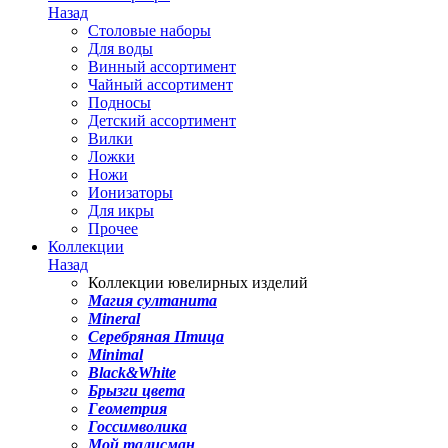
Назад
Столовые наборы
Для воды
Винный ассортимент
Чайный ассортимент
Подносы
Детский ассортимент
Вилки
Ложки
Ножи
Ионизаторы
Для икры
Прочее
Коллекции
Назад
Коллекции ювелирных изделий
Магия султанита
Mineral
Серебряная Птица
Minimal
Black&White
Брызги цвета
Геометрия
Госсимволика
Мой талисман