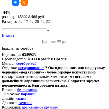
-44%
розница:
15300
8 568
руб.
Размеры:
17
20
22
+
-
В заказ
Куплено 55 раз
Браслет из серебра
Код товара:
0349923
Производство:
ПЮЗ Красная Пресня
Металл:
серебро 925
Отделка:
оксидирование
?
Оксидирование, или по-другому
чернение «под старину» - белое серебро искусственно
состаривают специальным химическим составом с
дальнейшей абразивной расчисткой. Создается эффект
неоднородности, благородной патины.
Вставка:
без вставок
Тип замка:
карабин
Дизайн:
скань
Для кого:
женское
Коллекция:
драгоценное кружево