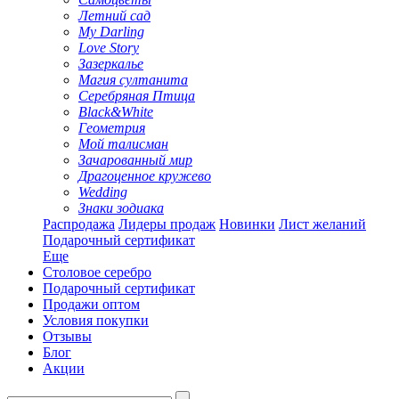
Летний сад
My Darling
Love Story
Зазеркалье
Магия султанита
Серебряная Птица
Black&White
Геометрия
Мой талисман
Зачарованный мир
Драгоценное кружево
Wedding
Знаки зодиака
Распродажа
Лидеры продаж
Новинки
Лист желаний
Подарочный сертификат
Еще
Столовое серебро
Подарочный сертификат
Продажи оптом
Условия покупки
Отзывы
Блог
Акции