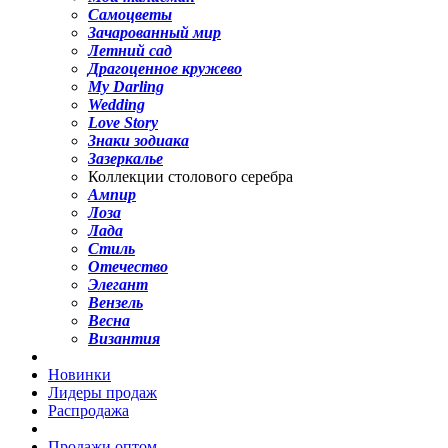
Самоцветы
Зачарованный мир
Летний сад
Драгоценное кружево
My Darling
Wedding
Love Story
Знаки зодиака
Зазеркалье
Коллекции столового серебра
Ампир
Лоза
Лада
Стиль
Отечество
Элегант
Вензель
Весна
Византия
Новинки
Лидеры продаж
Распродажа
Продажи оптом