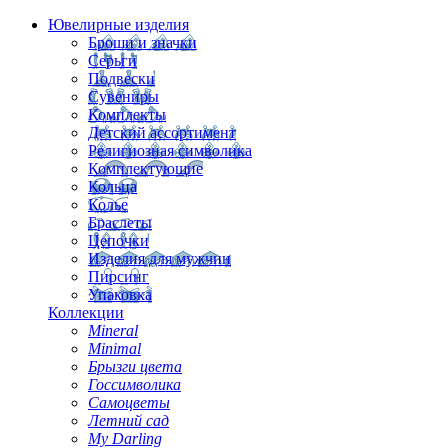
Ювелирные изделия
Броши и значки
Серьги
Подвески
Сувениры
Комплекты
Детский ассортимент
Религиозная символика
Комплектующие
Кольца
Колье
Браслеты
Цепочки
Изделия для мужчин
Пирсинг
Упаковка
Коллекции
Mineral
Minimal
Брызги цвета
Госсимволика
Самоцветы
Летний сад
My Darling