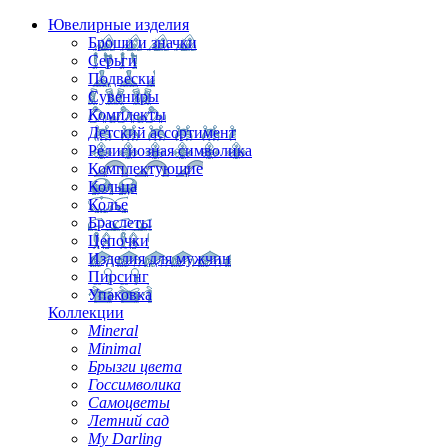
Ювелирные изделия
Броши и значки
Серьги
Подвески
Сувениры
Комплекты
Детский ассортимент
Религиозная символика
Комплектующие
Кольца
Колье
Браслеты
Цепочки
Изделия для мужчин
Пирсинг
Упаковка
Коллекции
Mineral
Minimal
Брызги цвета
Госсимволика
Самоцветы
Летний сад
My Darling