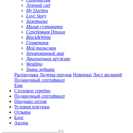
Летний сад
My Darling
Love Story
Зазеркалье
Магия султанита
Серебряная Птица
Black&White
Геометрия
Мой талисман
Зачарованный мир
Драгоценное кружево
Wedding
Знаки зодиака
Распродажа
Лидеры продаж
Новинки
Лист желаний
Подарочный сертификат
Еще
Столовое серебро
Подарочный сертификат
Продажи оптом
Условия покупки
Отзывы
Блог
Акции