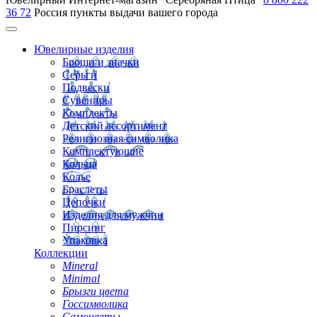
36 72
Россия
пункты выдачи вашего города
Ювелирные изделия
Броши и значки
Серьги
Подвески
Сувениры
Комплекты
Детский ассортимент
Религиозная символика
Комплектующие
Кольца
Колье
Браслеты
Цепочки
Изделия для мужчин
Пирсинг
Упаковка
Коллекции
Mineral
Minimal
Брызги цвета
Госсимволика
Самоцветы