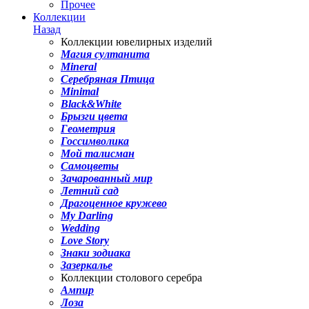
Прочее
Коллекции
Назад
Коллекции ювелирных изделий
Магия султанита
Mineral
Серебряная Птица
Minimal
Black&White
Брызги цвета
Геометрия
Госсимволика
Мой талисман
Самоцветы
Зачарованный мир
Летний сад
Драгоценное кружево
My Darling
Wedding
Love Story
Знаки зодиака
Зазеркалье
Коллекции столового серебра
Ампир
Лоза