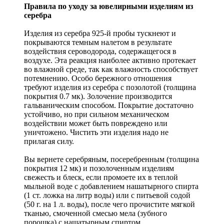
Правила по уходу за ювелирными изделиям из
серебра
Изделия из серебра 925-й пробы тускнеют и
покрываются темным налетом в результате
воздействия сероводорода, содержащегося в
воздухе. Эта реакция наиболее активно протекает
во влажной среде, так как влажность способствует
потемнению. Особо бережного отношения
требуют изделия из серебра с позолотой (толщина
покрытия 0.7 мк). Золочение производится
гальваническим способом. Покрытие достаточно
устойчиво, но при сильном механическом
воздействии может быть повреждено или
уничтожено. Чистить эти изделия надо не
прилагая силу.
Вы вернете серебряным, посеребренным (толщина
покрытия 12 мк) и позолоченным изделиям
свежесть и блеск, если промоете их в теплой
мыльной воде с добавлением нашатырного спирта
(1 ст. ложка на литр воды) или с питьевой содой
(50 г. на 1 л. воды), после чего прочистите мягкой
тканью, смоченной смесью мела (зубного
порошка) с нашатырным спиртом.