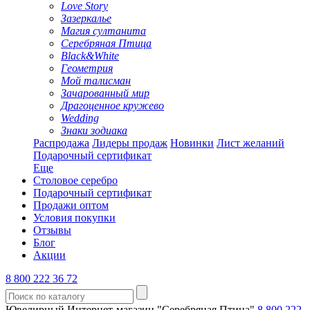
Love Story
Зазеркалье
Магия султанита
Серебряная Птица
Black&White
Геометрия
Мой талисман
Зачарованный мир
Драгоценное кружево
Wedding
Знаки зодиака
Распродажа
Лидеры продаж
Новинки
Лист желаний
Подарочный сертификат
Еще
Столовое серебро
Подарочный сертификат
Продажи оптом
Условия покупки
Отзывы
Блог
Акции
8 800 222 36 72
Ювелирный Интернет-магазин "Серебряная Птица"
8 800 222