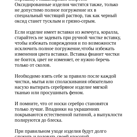
Оксидированные изделия чистятся также, только
не допустимо полное погружение их в
специальный чистящий раствор, так как черный
оксид станет тусклым и грязно-серым.
Если изделие имеет вставки из жемчуга, коралла,
старайтесь не задевать при ручной чистке вставку,
чтобы избежать повреждения и по возможности
исключить полное погружение,чтобы избежать
изменения цвета вставки. Вставка фианит чистки
не боится, цвет не изменяет, ее нужно беречь
только от сколов.
Необходимо взять себе за правило после каждой
чистки, мытья или споласкивания обязательно
насухо вытирать серебряное изделие мягкой
тканью или просушивать феном.
И помните, что от носки серебро становятся
только лучше. Впадинки на украшениях
покрываются естественной патиной, а выпуклости
полируются до блеска.
При правильном уходе изделия будут долго
служить и радовать своей красотой.