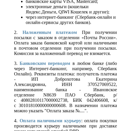
банковские карты VISA, Mastercard;
электронные деньги (кошельки
Яндекс.Деньги, QIWI Кошелек и другие);
через интернет-банкинг (Сбербанк-онлайн и
онлайн-сервисы других банков).
2.
Наложенным платежом
При получении
посылки с заказом в отделении «Почты России».
Оплата заказа банковской картой или наличными
в почтовом отделении при получении посылки.
Комиссия за наложенный перевод не взимается.
3.
Банковским переводом
в любом банке (либо
через Интернет-банкинг, например, Сбербанк
Онлайн). Реквизиты платежа: получатель платежа
- ИП Доброхотова Екатерина
Александровна, ИНН 370527069522,
наименование банка - Ивановское
отделение N8639 ПАО Сбербанк, р/
с 40802810117000002738, БИК 042406608, к/
с 30101810000000000608. В назначении платежа
можно указать "Оплата заказа №....".
4.
Оплата наличными курьеру
: оплата покупки
производится курьеру наличными при доставке