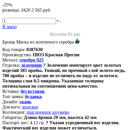
-25%
розница:
3420
2 565
руб.
+
-
В заказ
Куплено 81 раз
Брошь Маска из золоченого серебра
Код товара:
0387630
Производство:
ПЮЗ Красная Пресня
Металл:
серебро 925
Отделка:
золочение
?
Золочение имитирует цвет золотых
изделий 585 пробы. Тонкий, но прочный слой золото-медь,
780 пробы – и изделие не отличить по виду от золотого.
Толщина слоя 0,5 микрона. Указанная толщина
оптимальная по соотношению цена-качество.
Вставка:
без вставок
Тип замка:
булавка
Дизайн:
скань
Для кого:
женское
Коллекция:
драгоценное кружево
Габариты:
Длина броши 29 мм, высота 42 мм
Паспорт. вес:
4.12 гр.
?
Указан усредненный вес изделия.
Фактический вес изделия может отличаться.