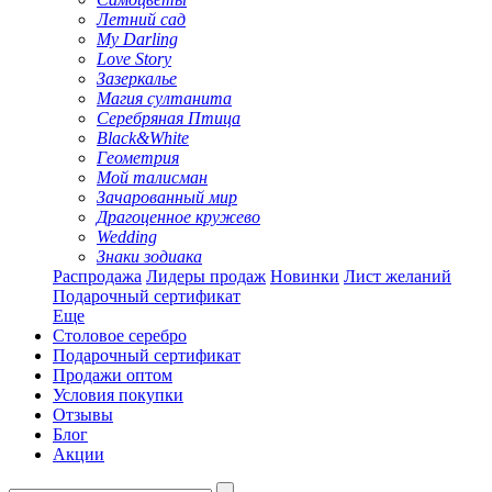
Летний сад
My Darling
Love Story
Зазеркалье
Магия султанита
Серебряная Птица
Black&White
Геометрия
Мой талисман
Зачарованный мир
Драгоценное кружево
Wedding
Знаки зодиака
Распродажа
Лидеры продаж
Новинки
Лист желаний
Подарочный сертификат
Еще
Столовое серебро
Подарочный сертификат
Продажи оптом
Условия покупки
Отзывы
Блог
Акции