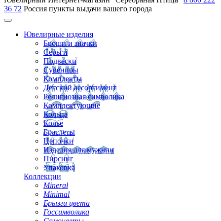
36 72
Россия
пункты выдачи вашего города
Ювелирные изделия
Броши и значки
Серьги
Подвески
Сувениры
Комплекты
Детский ассортимент
Религиозная символика
Комплектующие
Кольца
Колье
Браслеты
Цепочки
Изделия для мужчин
Пирсинг
Упаковка
Коллекции
Mineral
Minimal
Брызги цвета
Госсимволика
Самоцветы