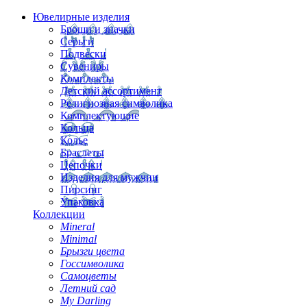
Ювелирные изделия
Броши и значки
Серьги
Подвески
Сувениры
Комплекты
Детский ассортимент
Религиозная символика
Комплектующие
Кольца
Колье
Браслеты
Цепочки
Изделия для мужчин
Пирсинг
Упаковка
Коллекции
Mineral
Minimal
Брызги цвета
Госсимволика
Самоцветы
Летний сад
My Darling