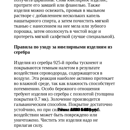
протрите его замшей или фланелью. Также
изделия можно освежить, промыв в мыльном
растворе с добавлением нескольких капель
нашатырного спирта, а затем почистить мягкой
тканью с нанесением на нее мела или зубного
порошка, затем ополоснуть в чистой воде и
протереть мягкой салфеткой (лучше специальной).
Правила по уходу за ювелирными изделиям из
серебра
Изделия из серебра 925-й пробы тускнеют и
покрываются темным налетом в результате
воздействия сероводорода, содержащегося в
воздухе. Эта реакция наиболее активно протекает
во влажной среде, так как влажность способствует
потемнению. Особо бережного отношения
требуют изделия из серебра с позолотой (толщина
покрытия 0.7 мк). Золочение производится
гальваническим способом. Покрытие достаточно
Розн.:
Розн.:
Розн.:
Розн.:
Розн.:
Розн.:
Розн.:
2650
2650
4840
8370
1400
1480
880
1 988
1 988
3 630
6 278
1 050
1 110
660
руб.
руб.
руб.
руб.
руб.
руб.
руб.
устойчиво, но при сильном механическом
воздействии может быть повреждено или
уничтожено. Чистить эти изделия надо не
прилагая силу.