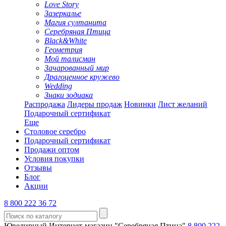
Love Story
Зазеркалье
Магия султанита
Серебряная Птица
Black&White
Геометрия
Мой талисман
Зачарованный мир
Драгоценное кружево
Wedding
Знаки зодиака
Распродажа
Лидеры продаж
Новинки
Лист желаний
Подарочный сертификат
Еще
Столовое серебро
Подарочный сертификат
Продажи оптом
Условия покупки
Отзывы
Блог
Акции
8 800 222 36 72
Ювелирный Интернет-магазин "Серебряная Птица"
8 800 222