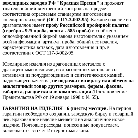
ювелирных заводов РФ "Красная Пресня"
и проходят
тщательнейший внутренний контроль на предмет
соответствия отраслевым стандартам изготовления
ювелирных изделий
(ОСТ 117-3-002-95)
. Каждое изделие из
драгметаллов имеет
пробу Российской пробирной палаты
(серебро - 925 проба, золота - 585 проба)
и снабжено
опломбированной биркой завода-изготовителя с указанием
всей информации: артикул, проба, общий вес изделия,
характеристика вставок, дата изготовления и пр. в
соответствии с ОСТ 117-3-002-95.
Ювелирные изделия из драгоценных металлов с
драгоценными камнями, из драгоценных металлов со
вставками из полудрагоценных и синтетических камней,
надлежащего качества,
не подлежат возврату или обмену на
аналогичный товар других размеров, формы, фасона,
габарита, расцветки или комплектации
(Постановление
Правительства РФ от 19 января 1998 г. № 55).
ГАРАНТИЯ НА ИЗДЕЛИЯ - 6 (шесть) месяцев.
На период
гарантии необходимо сохранять заводскую бирку и товарный
чек. Бракованное изделие меняется на аналогичное новое
изделие. Почтовые расходы, понесенные покупателем,
возмещаются за счет Интернет-магазина.