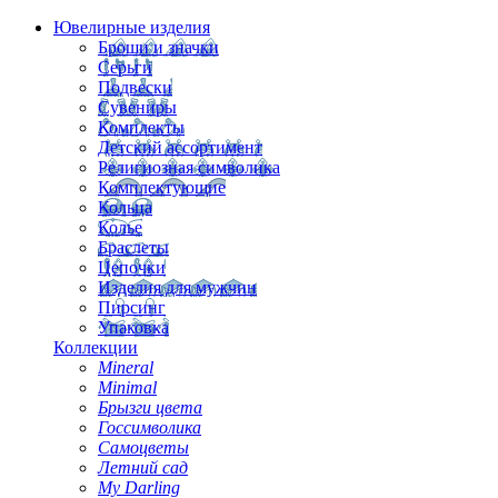
Ювелирные изделия
Броши и значки
Серьги
Подвески
Сувениры
Комплекты
Детский ассортимент
Религиозная символика
Комплектующие
Кольца
Колье
Браслеты
Цепочки
Изделия для мужчин
Пирсинг
Упаковка
Коллекции
Mineral
Minimal
Брызги цвета
Госсимволика
Самоцветы
Летний сад
My Darling