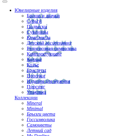
Ювелирные изделия
Броши и значки
Серьги
Подвески
Сувениры
Комплекты
Детский ассортимент
Религиозная символика
Комплектующие
Кольца
Колье
Браслеты
Цепочки
Изделия для мужчин
Пирсинг
Упаковка
Коллекции
Mineral
Minimal
Брызги цвета
Госсимволика
Самоцветы
Летний сад
My Darling