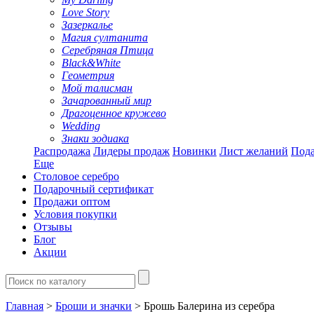
Love Story
Зазеркалье
Магия султанита
Серебряная Птица
Black&White
Геометрия
Мой талисман
Зачарованный мир
Драгоценное кружево
Wedding
Знаки зодиака
Распродажа
Лидеры продаж
Новинки
Лист желаний
Пода
Еще
Столовое серебро
Подарочный сертификат
Продажи оптом
Условия покупки
Отзывы
Блог
Акции
Главная
>
Броши и значки
> Брошь Балерина из серебра