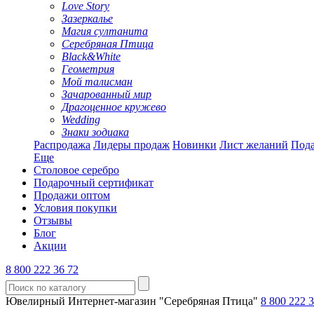
Love Story
Зазеркалье
Магия султанита
Серебряная Птица
Black&White
Геометрия
Мой талисман
Зачарованный мир
Драгоценное кружево
Wedding
Знаки зодиака
Распродажа
Лидеры продаж
Новинки
Лист желаний
Пода
Еще
Столовое серебро
Подарочный сертификат
Продажи оптом
Условия покупки
Отзывы
Блог
Акции
8 800 222 36 72
Ювелирный Интернет-магазин "Серебряная Птица"
8 800 222 