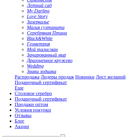
Летний сад
My Darling
Love Story
Зазеркалье
Магия султанита
Серебряная Птица
Black&White
Геометрия
Мой талисман
Зачарованный мир
Драгоценное кружево
Wedding
Знаки зодиака
Распродажа
Лидеры продаж
Новинки
Лист желаний
Подарочный сертификат
Еще
Столовое серебро
Подарочный сертификат
Продажи оптом
Условия покупки
Отзывы
Блог
Акции