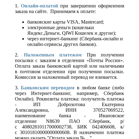
1.
Онлайн-оплатой
при завершении оформления
заказа на сайте. Принимаем к оплате:
банковские карты VISA, Mastercard;
электронные деньги (кошельки
Яндекс.Деньги, QIWI Кошелек и другие);
через интернет-банкинг (Сбербанк-онлайн и
онлайн-сервисы других банков).
2.
Наложенным платежом
При получении
посылки с заказом в отделении «Почты России».
Оплата заказа банковской картой или наличными
в почтовом отделении при получении посылки.
Комиссия за наложенный перевод не взимается.
3.
Банковским переводом
в любом банке (либо
через Интернет-банкинг, например, Сбербанк
Онлайн). Реквизиты платежа: получатель платежа
- ИП Доброхотова Екатерина
Александровна, ИНН 370527069522,
наименование банка - Ивановское
отделение N8639 ПАО Сбербанк, р/
с 40802810117000002738, БИК 042406608, к/
с 30101810000000000608. В назначении платежа
можно указать "Оплата заказа №....".