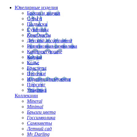
Ювелирные изделия
Броши и значки
Серьги
Подвески
Сувениры
Комплекты
Детский ассортимент
Религиозная символика
Комплектующие
Кольца
Колье
Браслеты
Цепочки
Изделия для мужчин
Пирсинг
Упаковка
Коллекции
Mineral
Minimal
Брызги цвета
Госсимволика
Самоцветы
Летний сад
My Darling