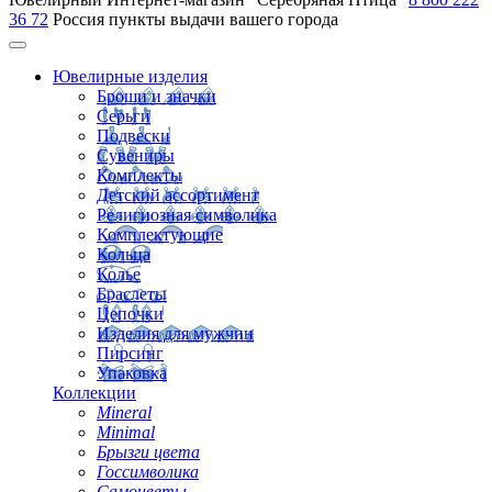
36 72
Россия
пункты выдачи вашего города
Ювелирные изделия
Броши и значки
Серьги
Подвески
Сувениры
Комплекты
Детский ассортимент
Религиозная символика
Комплектующие
Кольца
Колье
Браслеты
Цепочки
Изделия для мужчин
Пирсинг
Упаковка
Коллекции
Mineral
Minimal
Брызги цвета
Госсимволика
Самоцветы