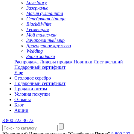
Love Story
Зазеркалье
Магия султанита
Серебряная Птица
Black&White
Геометрия
Мой талисман
Зачарованный мир
Драгоценное кружево
Wedding
Знаки зодиака
Распродажа
Лидеры продаж
Новинки
Лист желаний
Подарочный сертификат
Еще
Столовое серебро
Подарочный сертификат
Продажи оптом
Условия покупки
Отзывы
Блог
Акции
8 800 222 36 72
Ювелирный Интернет-магазин "Серебряная Птица"
8 800 222