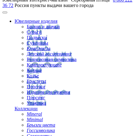
36 72
Россия
пункты выдачи вашего города
Ювелирные изделия
Броши и значки
Серьги
Подвески
Сувениры
Комплекты
Детский ассортимент
Религиозная символика
Комплектующие
Кольца
Колье
Браслеты
Цепочки
Изделия для мужчин
Пирсинг
Упаковка
Коллекции
Mineral
Minimal
Брызги цвета
Госсимволика
Самоцветы