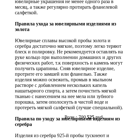
ювелирные украшения не менее одного раза в
месяц, а также регулярно протирать фланелевой
салфеткой.
Правила ухода за ювелирными изделиями из
золота
Ювелирные сплавы высокой пробы золота и
серебра достаточно мягкие, поэтому легко теряют
блеск и полировку. Не рекомендуется оставлять на
руке кольцо при выполнении домашних и других
физических работ, т.к поверхность и камень могут
получить царапины. Сняв ювелирное изделие,
протрите его замшей или фланелью. Также
изделия можно освежить, промыв в мыльном
растворе с добавлением нескольких капель
нашатырного спирта, а затем почистить мягкой
тканью с нанесением на нее мела или зубного
порошка, затем ополоснуть в чистой воде и
протереть мягкой салфеткой (лучше специальной).
Розн.:
700
525
руб.
Правила по уходу за ювелирными изделиям из
серебра
Изделия из серебра 925-й пробы тускнеют и