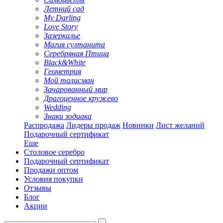
Летний сад
My Darling
Love Story
Зазеркалье
Магия султанита
Серебряная Птица
Black&White
Геометрия
Мой талисман
Зачарованный мир
Драгоценное кружево
Wedding
Знаки зодиака
Распродажа
Лидеры продаж
Новинки
Лист желаний
Подарочный сертификат
Еще
Столовое серебро
Подарочный сертификат
Продажи оптом
Условия покупки
Отзывы
Блог
Акции