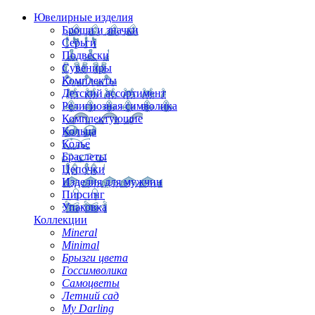
Ювелирные изделия
Броши и значки
Серьги
Подвески
Сувениры
Комплекты
Детский ассортимент
Религиозная символика
Комплектующие
Кольца
Колье
Браслеты
Цепочки
Изделия для мужчин
Пирсинг
Упаковка
Коллекции
Mineral
Minimal
Брызги цвета
Госсимволика
Самоцветы
Летний сад
My Darling