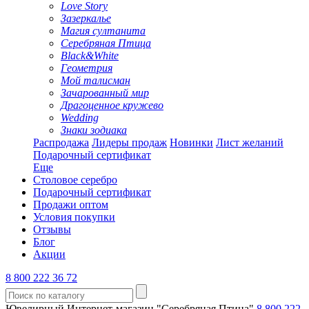
Love Story
Зазеркалье
Магия султанита
Серебряная Птица
Black&White
Геометрия
Мой талисман
Зачарованный мир
Драгоценное кружево
Wedding
Знаки зодиака
Распродажа
Лидеры продаж
Новинки
Лист желаний
Подарочный сертификат
Еще
Столовое серебро
Подарочный сертификат
Продажи оптом
Условия покупки
Отзывы
Блог
Акции
8 800 222 36 72
Ювелирный Интернет-магазин "Серебряная Птица"
8 800 222