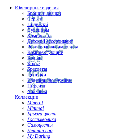
Ювелирные изделия
Броши и значки
Серьги
Подвески
Сувениры
Комплекты
Детский ассортимент
Религиозная символика
Комплектующие
Кольца
Колье
Браслеты
Цепочки
Изделия для мужчин
Пирсинг
Упаковка
Коллекции
Mineral
Minimal
Брызги цвета
Госсимволика
Самоцветы
Летний сад
My Darling