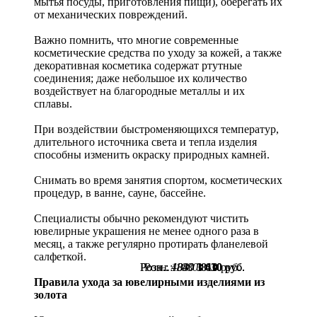
мытья посуды, приготовления пищи), оберегать их
от механических повреждений.
Важно помнить, что многие современные
косметические средства по уходу за кожей, а также
декоративная косметика содержат ртутные
соединения; даже небольшое их количество
воздействует на благородные металлы и их
сплавы.
При воздействии быстроменяющихся температур,
длительного источника света и тепла изделия
способны изменить окраску природных камней.
Снимать во время занятия спортом, косметических
процедур, в ванне, сауне, бассейне.
Специалисты обычно рекомендуют чистить
ювелирные украшения не менее одного раза в
месяц, а также регулярно протирать фланелевой
салфеткой.
Розн.:
Розн.:
Розн.:
4840
1880
1080
3 630
1 410
810
руб.
руб.
руб.
Правила ухода за ювелирными изделиями из
золота