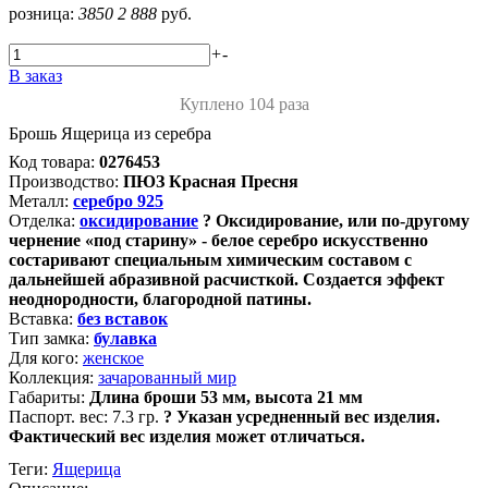
розница:
3850
2 888
руб.
+
-
В заказ
Куплено 104 раза
Брошь Ящерица из серебра
Код товара:
0276453
Производство:
ПЮЗ Красная Пресня
Металл:
серебро 925
Отделка:
оксидирование
?
Оксидирование, или по-другому
чернение «под старину» - белое серебро искусственно
состаривают специальным химическим составом с
дальнейшей абразивной расчисткой. Создается эффект
неоднородности, благородной патины.
Вставка:
без вставок
Тип замка:
булавка
Для кого:
женское
Коллекция:
зачарованный мир
Габариты:
Длина броши 53 мм, высота 21 мм
Паспорт. вес:
7.3 гр.
?
Указан усредненный вес изделия.
Фактический вес изделия может отличаться.
Теги:
Ящерица