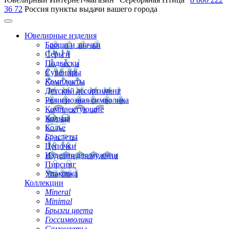
36 72
Россия
пункты выдачи вашего города
Ювелирные изделия
Броши и значки
Серьги
Подвески
Сувениры
Комплекты
Детский ассортимент
Религиозная символика
Комплектующие
Кольца
Колье
Браслеты
Цепочки
Изделия для мужчин
Пирсинг
Упаковка
Коллекции
Mineral
Minimal
Брызги цвета
Госсимволика
Самоцветы