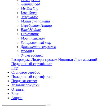
Летний сад
My Darling
Love Story
Зазеркалье
Магия султанита
Серебряная Птица
Black&White
Геометрия
Мой талисман
Зачарованный мир
Драгоценное кружево
Wedding
Знаки зодиака
Распродажа
Лидеры продаж
Новинки
Лист желаний
Подарочный сертификат
Еще
Столовое серебро
Подарочный сертификат
Продажи оптом
Условия покупки
Отзывы
Блог
Акции