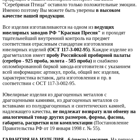
"Серебряная Птица" оставило только положительные эмоции.
Именно поэтому Вы можете быть уверены
в высоком
качестве нашей продукции
.
Все изделия изготавливаются на одном из
ведущих
ювелирных заводов РФ "Красная Пресня"
и проходят
тщательнейший внутренний контроль на предмет
соответствия отраслевым стандартам изготовления
ювелирных изделий
(ОСТ 117-3-002-95)
. Каждое изделие из
драгметаллов имеет
пробу Российской пробирной палаты
(серебро - 925 проба, золота - 585 проба)
и снабжено
опломбированной биркой завода-изготовителя с указанием
всей информации: артикул, проба, общий вес изделия,
характеристика вставок, дата изготовления и пр. в
соответствии с ОСТ 117-3-002-95.
Ювелирные изделия из драгоценных металлов с
драгоценными камнями, из драгоценных металлов со
вставками из полудрагоценных и синтетических камней,
надлежащего качества,
не подлежат возврату или обмену на
аналогичный товар других размеров, формы, фасона,
габарита, расцветки или комплектации
(Постановление
Правительства РФ от 19 января 1998 г. № 55).
ГАРАНТИЯ НА ИЗДЕЛИЯ - 6 (шесть) месяцев.
На период