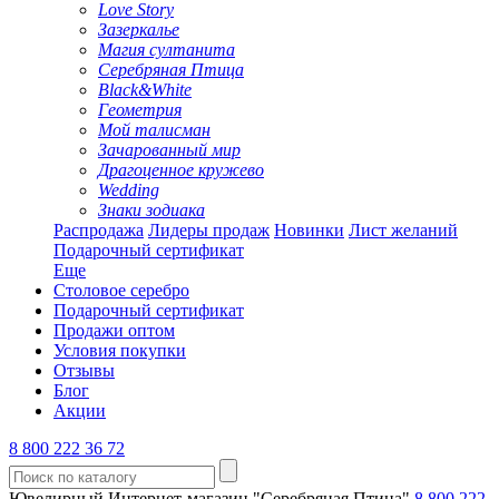
Love Story
Зазеркалье
Магия султанита
Серебряная Птица
Black&White
Геометрия
Мой талисман
Зачарованный мир
Драгоценное кружево
Wedding
Знаки зодиака
Распродажа
Лидеры продаж
Новинки
Лист желаний
Подарочный сертификат
Еще
Столовое серебро
Подарочный сертификат
Продажи оптом
Условия покупки
Отзывы
Блог
Акции
8 800 222 36 72
Ювелирный Интернет-магазин "Серебряная Птица"
8 800 222