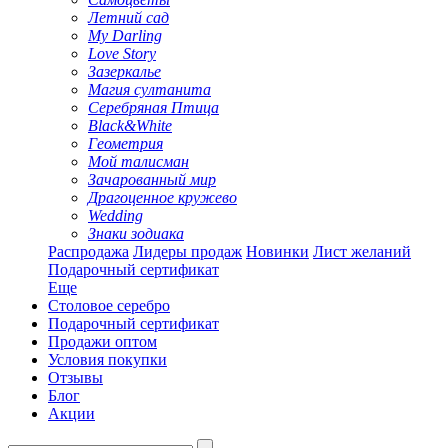
Летний сад
My Darling
Love Story
Зазеркалье
Магия султанита
Серебряная Птица
Black&White
Геометрия
Мой талисман
Зачарованный мир
Драгоценное кружево
Wedding
Знаки зодиака
Распродажа
Лидеры продаж
Новинки
Лист желаний
Подарочный сертификат
Еще
Столовое серебро
Подарочный сертификат
Продажи оптом
Условия покупки
Отзывы
Блог
Акции