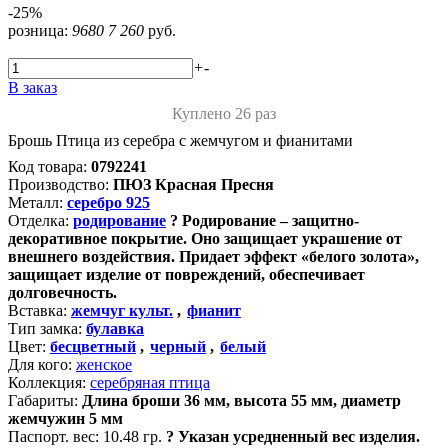
-25%
розница:
9680
7 260
руб.
+
-
В заказ
Куплено 26 раз
Брошь Птица из серебра с жемчугом и фианитами
Код товара:
0792241
Производство:
ПЮЗ Красная Пресня
Металл:
серебро 925
Отделка:
родирование
?
Родирование – защитно-
декоративное покрытие. Оно защищает украшение от
внешнего воздействия. Придает эффект «белого золота»,
защищает изделие от повреждений, обеспечивает
долговечность.
Вставка:
жемчуг культ.
,
фианит
Тип замка:
булавка
Цвет:
бесцветный
,
черный
,
белый
Для кого:
женское
Коллекция:
серебряная птица
Габариты:
Длина броши 36 мм, высота 55 мм, диаметр
жемчужин 5 мм
Паспорт. вес:
10.48 гр.
?
Указан усредненный вес изделия.