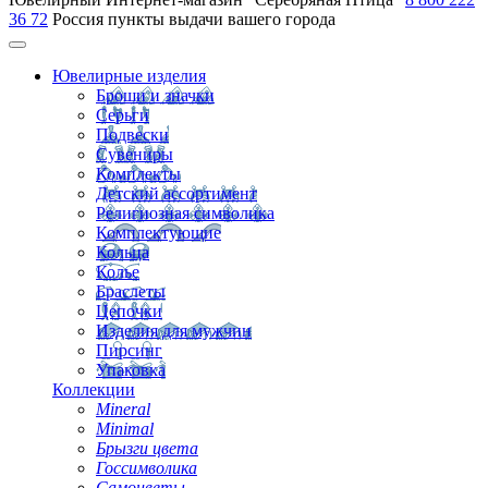
36 72
Россия
пункты выдачи вашего города
Ювелирные изделия
Броши и значки
Серьги
Подвески
Сувениры
Комплекты
Детский ассортимент
Религиозная символика
Комплектующие
Кольца
Колье
Браслеты
Цепочки
Изделия для мужчин
Пирсинг
Упаковка
Коллекции
Mineral
Minimal
Брызги цвета
Госсимволика
Самоцветы