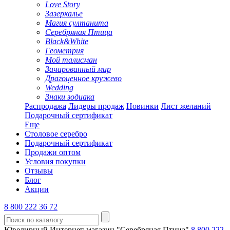
Love Story
Зазеркалье
Магия султанита
Серебряная Птица
Black&White
Геометрия
Мой талисман
Зачарованный мир
Драгоценное кружево
Wedding
Знаки зодиака
Распродажа
Лидеры продаж
Новинки
Лист желаний
Подарочный сертификат
Еще
Столовое серебро
Подарочный сертификат
Продажи оптом
Условия покупки
Отзывы
Блог
Акции
8 800 222 36 72
Ювелирный Интернет-магазин "Серебряная Птица"
8 800 222