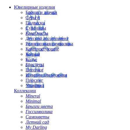
Ювелирные изделия
Броши и значки
Серьги
Подвески
Сувениры
Комплекты
Детский ассортимент
Религиозная символика
Комплектующие
Кольца
Колье
Браслеты
Цепочки
Изделия для мужчин
Пирсинг
Упаковка
Коллекции
Mineral
Minimal
Брызги цвета
Госсимволика
Самоцветы
Летний сад
My Darling