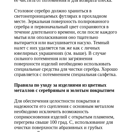
ее чистить от потемнения и для возврата блеска.
Столовое серебро должно храниться в
светонепроницаемых футлярах в прохладном
месте. Зеркальная поверхность полированного
серебра и первоначальный цвет сохраняются в
течение длительного времени, если после каждого
мытья или ополаскивания оно тщательно
вытирается или высушивается насухо. Темный
налет с них удаляется так же как с личных
ювелирных украшениях (см. выше). В случае
сильного потемнения или загрязнения
поверхности изделий необходимо использовать
специальные средства для чистки серебра. Хорошо
справляется с потемнением специальная салфетка.
Правила по уходу за изделиями из цветных
металлов с серебряным и золотым покрытием
Для обеспечения целостности покрытия и
надежности его сцепления с основным металлом
необходимо исключить возможность
соприкосновения изделий с открытым пламенем,
перегрева свыше 100 град. С, использование для
очистки поверхности абразивных и грубых