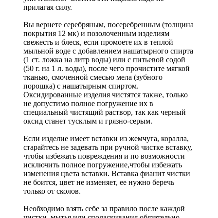
прилагая силу.
Вы вернете серебряным, посеребренным (толщина
покрытия 12 мк) и позолоченным изделиям
свежесть и блеск, если промоете их в теплой
мыльной воде с добавлением нашатырного спирта
(1 ст. ложка на литр воды) или с питьевой содой
(50 г. на 1 л. воды), после чего прочистите мягкой
тканью, смоченной смесью мела (зубного
порошка) с нашатырным спиртом.
Оксидированные изделия чистятся также, только
не допустимо полное погружение их в
специальный чистящий раствор, так как черный
оксид станет тусклым и грязно-серым.
Если изделие имеет вставки из жемчуга, коралла,
старайтесь не задевать при ручной чистке вставку,
чтобы избежать повреждения и по возможности
исключить полное погружение,чтобы избежать
изменения цвета вставки. Вставка фианит чистки
не боится, цвет не изменяет, ее нужно беречь
только от сколов.
Необходимо взять себе за правило после каждой
чистки, мытья или споласкивания обязательно