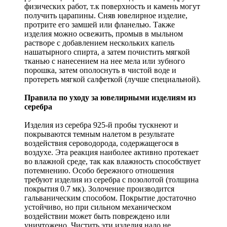
физических работ, т.к поверхность и камень могут
получить царапины. Сняв ювелирное изделие,
протрите его замшей или фланелью. Также
изделия можно освежить, промыв в мыльном
растворе с добавлением нескольких капель
нашатырного спирта, а затем почистить мягкой
тканью с нанесением на нее мела или зубного
порошка, затем ополоснуть в чистой воде и
протереть мягкой салфеткой (лучше специальной).
Правила по уходу за ювелирными изделиям из
серебра
Изделия из серебра 925-й пробы тускнеют и
покрываются темным налетом в результате
воздействия сероводорода, содержащегося в
воздухе. Эта реакция наиболее активно протекает
во влажной среде, так как влажность способствует
потемнению. Особо бережного отношения
требуют изделия из серебра с позолотой (толщина
покрытия 0.7 мк). Золочение производится
гальваническим способом. Покрытие достаточно
устойчиво, но при сильном механическом
воздействии может быть повреждено или
уничтожено. Чистить эти изделия надо не