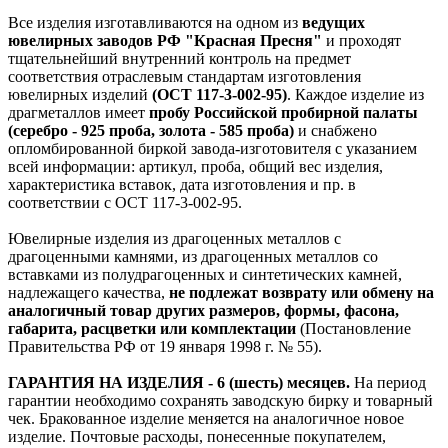
Все изделия изготавливаются на одном из
ведущих
ювелирных заводов РФ "Красная Пресня"
и проходят
тщательнейший внутренний контроль на предмет
соответствия отраслевым стандартам изготовления
ювелирных изделий
(ОСТ 117-3-002-95)
. Каждое изделие из
драгметаллов имеет
пробу Российской пробирной палаты
(серебро - 925 проба, золота - 585 проба)
и снабжено
опломбированной биркой завода-изготовителя с указанием
всей информации: артикул, проба, общий вес изделия,
характеристика вставок, дата изготовления и пр. в
соответствии с ОСТ 117-3-002-95.
Ювелирные изделия из драгоценных металлов с
драгоценными камнями, из драгоценных металлов со
вставками из полудрагоценных и синтетических камней,
надлежащего качества,
не подлежат возврату или обмену на
аналогичный товар других размеров, формы, фасона,
габарита, расцветки или комплектации
(Постановление
Правительства РФ от 19 января 1998 г. № 55).
ГАРАНТИЯ НА ИЗДЕЛИЯ - 6 (шесть) месяцев.
На период
гарантии необходимо сохранять заводскую бирку и товарный
чек. Бракованное изделие меняется на аналогичное новое
изделие. Почтовые расходы, понесенные покупателем,