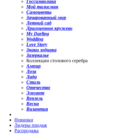
Госсимволика
Мой талисман
Самоцветы
Зачарованный мир
Летний сад
Драгоценное кружево
My Darling
Wedding
Love Story
Знаки зодиака
Зазеркалье
Коллекции столового серебра
Ампир
Лоза
Лада
Стиль
Отечество
Элегант
Вензель
Весна
Византия
Новинки
Лидеры продаж
Распродажа