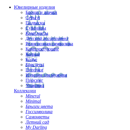
Ювелирные изделия
Броши и значки
Серьги
Подвески
Сувениры
Комплекты
Детский ассортимент
Религиозная символика
Комплектующие
Кольца
Колье
Браслеты
Цепочки
Изделия для мужчин
Пирсинг
Упаковка
Коллекции
Mineral
Minimal
Брызги цвета
Госсимволика
Самоцветы
Летний сад
My Darling