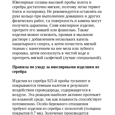
Ювелирные сплавы высокой пробы золота и
серебра достаточно мягкие, поэтому легко теряют
блеск и полировку. Не рекомендуется оставлять на
руке кольцо при выполнении домашних и других
физических работ, т.к поверхность и камень могут
получить царапины. Сняв ювелирное изделие,
протрите его замшей или фланелью. Также
изделия можно освежить, промыв в мыльном
растворе с добавлением нескольких капель
нашатырного спирта, а затем почистить мягкой
тканью с нанесением на нее мела или зубного
порошка, затем ополоснуть в чистой воде и
протереть мягкой салфеткой (лучше специальной).
Правила по уходу за ювелирными изделиям из
серебра
Изделия из серебра 925-й пробы тускнеют и
покрываются темным налетом в результате
воздействия сероводорода, содержащегося в
воздухе. Эта реакция наиболее активно протекает
во влажной среде, так как влажность способствует
потемнению. Особо бережного отношения
требуют изделия из серебра с позолотой (толщина
покрытия 0.7 мк). Золочение производится