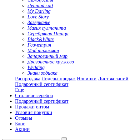
Летний сад
My Darling
Love Story
Зазеркалье
Магия султанита
Серебряная Птица
Black&White
Геометрия
Мой талисман
Зачарованный мир
Драгоценное кружево
Wedding
Знаки зодиака
Распродажа
Лидеры продаж
Новинки
Лист желаний
Подарочный сертификат
Еще
Столовое серебро
Подарочный сертификат
Продажи оптом
Условия покупки
Отзывы
Блог
Акции