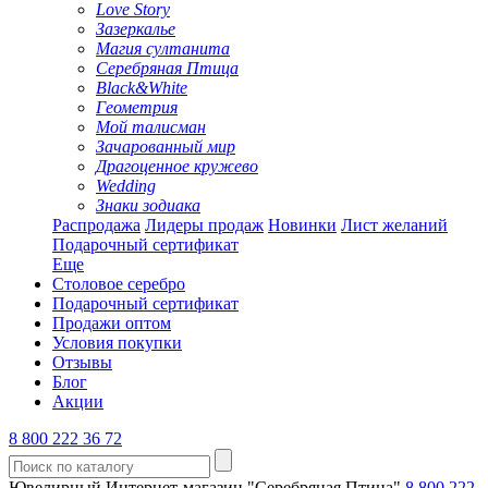
Love Story
Зазеркалье
Магия султанита
Серебряная Птица
Black&White
Геометрия
Мой талисман
Зачарованный мир
Драгоценное кружево
Wedding
Знаки зодиака
Распродажа
Лидеры продаж
Новинки
Лист желаний
Подарочный сертификат
Еще
Столовое серебро
Подарочный сертификат
Продажи оптом
Условия покупки
Отзывы
Блог
Акции
8 800 222 36 72
Ювелирный Интернет-магазин "Серебряная Птица"
8 800 222