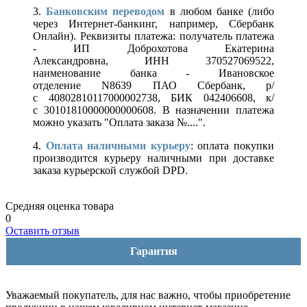
3.
Банковским переводом
в любом банке (либо
через Интернет-банкинг, например, Сбербанк
Онлайн). Реквизиты платежа: получатель платежа
- ИП Доброхотова Екатерина
Александровна, ИНН 370527069522,
наименование банка - Ивановское
отделение N8639 ПАО Сбербанк, р/
с 40802810117000002738, БИК 042406608, к/
с 30101810000000000608. В назначении платежа
можно указать "Оплата заказа №....".
4.
Оплата наличными курьеру
: оплата покупки
производится курьеру наличными при доставке
заказа курьерской службой DPD.
Средняя оценка товара
0
Оставить отзыв
Гарантия
Уважаемый покупатель, для нас важно, чтобы приобретение