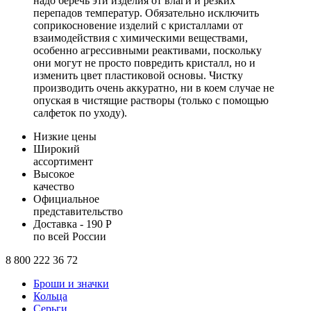
надо беречь эти изделия от влаги и резких
перепадов температур. Обязательно исключить
соприкосновение изделий с кристаллами от
взаимодействия с химическими веществами,
особенно агрессивными реактивами, поскольку
они могут не просто повредить кристалл, но и
изменить цвет пластиковой основы. Чистку
производить очень аккуратно, ни в коем случае не
опуская в чистящие растворы (только с помощью
салфеток по уходу).
Низкие цены
Широкий
ассортимент
Высокое
качество
Официальное
представительство
Доставка - 190 Р
по всей России
8 800 222 36 72
Броши и значки
Кольца
Серьги