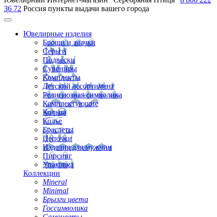
36 72
Россия
пункты выдачи вашего города
Ювелирные изделия
Броши и значки
Серьги
Подвески
Сувениры
Комплекты
Детский ассортимент
Религиозная символика
Комплектующие
Кольца
Колье
Браслеты
Цепочки
Изделия для мужчин
Пирсинг
Упаковка
Коллекции
Mineral
Minimal
Брызги цвета
Госсимволика
Самоцветы