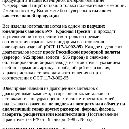
продукции в нашем ювелирном интернет-магазине
"Серебряная Птица" оставило только положительные эмоции.
Именно поэтому Вы можете быть уверены
в высоком
качестве нашей продукции
.
Все изделия изготавливаются на одном из
ведущих
ювелирных заводов РФ "Красная Пресня"
и проходят
тщательнейший внутренний контроль на предмет
соответствия отраслевым стандартам изготовления
ювелирных изделий
(ОСТ 117-3-002-95)
. Каждое изделие из
драгметаллов имеет
пробу Российской пробирной палаты
(серебро - 925 проба, золота - 585 проба)
и снабжено
опломбированной биркой завода-изготовителя с указанием
всей информации: артикул, проба, общий вес изделия,
характеристика вставок, дата изготовления и пр. в
соответствии с ОСТ 117-3-002-95.
Ювелирные изделия из драгоценных металлов с
драгоценными камнями, из драгоценных металлов со
вставками из полудрагоценных и синтетических камней,
надлежащего качества,
не подлежат возврату или обмену на
аналогичный товар других размеров, формы, фасона,
габарита, расцветки или комплектации
(Постановление
Правительства РФ от 19 января 1998 г. № 55).