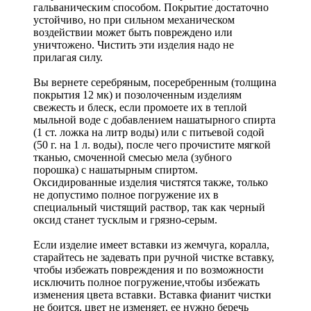
гальваническим способом. Покрытие достаточно
устойчиво, но при сильном механическом
воздействии может быть повреждено или
уничтожено. Чистить эти изделия надо не
прилагая силу.
Вы вернете серебряным, посеребренным (толщина
покрытия 12 мк) и позолоченным изделиям
свежесть и блеск, если промоете их в теплой
мыльной воде с добавлением нашатырного спирта
(1 ст. ложка на литр воды) или с питьевой содой
(50 г. на 1 л. воды), после чего прочистите мягкой
тканью, смоченной смесью мела (зубного
порошка) с нашатырным спиртом.
Оксидированные изделия чистятся также, только
не допустимо полное погружение их в
специальный чистящий раствор, так как черный
оксид станет тусклым и грязно-серым.
Если изделие имеет вставки из жемчуга, коралла,
старайтесь не задевать при ручной чистке вставку,
чтобы избежать повреждения и по возможности
исключить полное погружение,чтобы избежать
изменения цвета вставки. Вставка фианит чистки
не боится, цвет не изменяет, ее нужно беречь