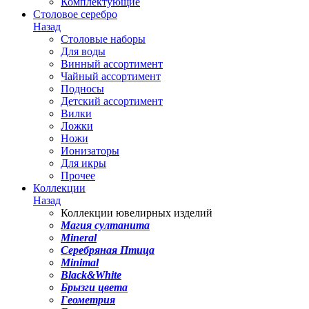
Комплектующие
Столовое серебро
Назад
Столовые наборы
Для воды
Винный ассортимент
Чайный ассортимент
Подносы
Детский ассортимент
Вилки
Ложки
Ножи
Ионизаторы
Для икры
Прочее
Коллекции
Назад
Коллекции ювелирных изделий
Магия султанита
Mineral
Серебряная Птица
Minimal
Black&White
Брызги цвета
Геометрия