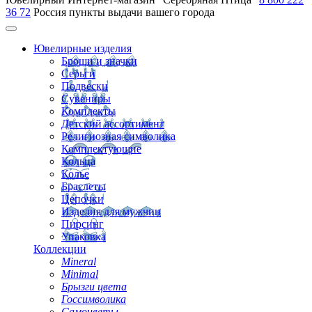
36 72
Россия
пункты выдачи вашего города
Ювелирные изделия
Броши и значки
Серьги
Подвески
Сувениры
Комплекты
Детский ассортимент
Религиозная символика
Комплектующие
Кольца
Колье
Браслеты
Цепочки
Изделия для мужчин
Пирсинг
Упаковка
Коллекции
Mineral
Minimal
Брызги цвета
Госсимволика
Самоцветы