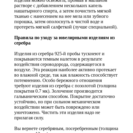
изделия можно освежить, промыв в мыльном
растворе с добавлением нескольких капель
нашатырного спирта, а затем почистить мягкой
тканью с нанесением на нее мела или зубного
порошка, затем ополоснуть в чистой воде и
протереть мягкой салфеткой (лучше специальной).
Правила по уходу за ювелирными изделиям из
серебра
Изделия из серебра 925-й пробы тускнеют и
покрываются темным налетом в результате
воздействия сероводорода, содержащегося в
воздухе. Эта реакция наиболее активно протекает
во влажной среде, так как влажность способствует
потемнению. Особо бережного отношения
требуют изделия из серебра с позолотой (толщина
покрытия 0.7 мк). Золочение производится
гальваническим способом. Покрытие достаточно
устойчиво, но при сильном механическом
воздействии может быть повреждено или
уничтожено. Чистить эти изделия надо не
прилагая силу.
Вы вернете серебряным, посеребренным (толщина