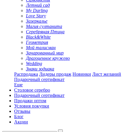
Летний сад
My Darling
Love Story
Зазеркалье
Магия султанита
Серебряная Птица
Black&White
Геометрия
Мой талисман
Зачарованный мир
Драгоценное кружево
Wedding
Знаки зодиака
Распродажа
Лидеры продаж
Новинки
Лист желаний
Подарочный сертификат
Еще
Столовое серебро
Подарочный сертификат
Продажи оптом
Условия покупки
Отзывы
Блог
Акции