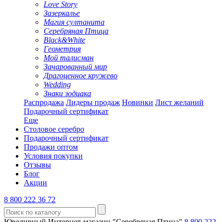
Love Story
Зазеркалье
Магия султанита
Серебряная Птица
Black&White
Геометрия
Мой талисман
Зачарованный мир
Драгоценное кружево
Wedding
Знаки зодиака
Распродажа
Лидеры продаж
Новинки
Лист желаний
Подарочный сертификат
Еще
Столовое серебро
Подарочный сертификат
Продажи оптом
Условия покупки
Отзывы
Блог
Акции
8 800 222 36 72
Ювелирный Интернет-магазин "Серебряная Птица"
8 800 222