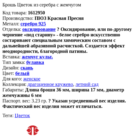
Брошь Цветок из серебра с жемчугом
Код товара:
1612950
Производство:
ПЮЗ Красная Пресня
Металл:
серебро 925
Отделка:
оксидирование
?
Оксидирование, или по-другому
чернение «под старину» - белое серебро искусственно
состаривают специальным химическим составом с
дальнейшей абразивной расчисткой. Создается эффект
неоднородности, благородной патины.
Вставка:
жемчуг культ.
Тип замка:
булавка
Дизайн:
скань
Цвет:
белый
Для кого:
женское
Коллекция:
драгоценное кружево
,
летний сад
Габариты:
Длина броши 36 мм, ширина 17 мм, диаметр
жемчужины 6 мм
Паспорт. вес:
3.23 гр.
?
Указан усредненный вес изделия.
Фактический вес изделия может отличаться.
Теги:
Цветок