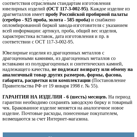
соответствия отраслевым стандартам изготовления
ювелирных изделий
(ОСТ 117-3-002-95)
. Каждое изделие из
драгметаллов имеет
пробу Российской пробирной палаты
(серебро - 925 проба, золота - 585 проба)
и снабжено
опломбированной биркой завода-изготовителя с указанием
всей информации: артикул, проба, общий вес изделия,
характеристика вставок, дата изготовления и пр. в
соответствии с ОСТ 117-3-002-95.
Ювелирные изделия из драгоценных металлов с
драгоценными камнями, из драгоценных металлов со
вставками из полудрагоценных и синтетических камней,
надлежащего качества,
не подлежат возврату или обмену на
аналогичный товар других размеров, формы, фасона,
габарита, расцветки или комплектации
(Постановление
Правительства РФ от 19 января 1998 г. № 55).
ГАРАНТИЯ НА ИЗДЕЛИЯ - 6 (шесть) месяцев.
На период
гарантии необходимо сохранять заводскую бирку и товарный
чек. Бракованное изделие меняется на аналогичное новое
изделие. Почтовые расходы, понесенные покупателем,
возмещаются за счет Интернет-магазина.