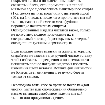
покрытия 12 мк) и позолоченным изделиям
свежесть и блеск, если промоете их в теплой
мыльной воде с добавлением нашатырного спирта
(1 ст. ложка на литр воды) или с питьевой содой
(50 г. на 1 л. воды), после чего прочистите мягкой
тканью, смоченной смесью мела (зубного
порошка) с нашатырным спиртом.
Оксидированные изделия чистятся также, только
не допустимо полное погружение их в
специальный чистящий раствор, так как черный
оксид станет тусклым и грязно-серым.
Если изделие имеет вставки из жемчуга, коралла,
старайтесь не задевать при ручной чистке вставку,
чтобы избежать повреждения и по возможности
исключить полное погружение,чтобы избежать
изменения цвета вставки. Вставка фианит чистки
не боится, цвет не изменяет, ее нужно беречь
только от сколов.
Необходимо взять себе за правило после каждой
чистки, мытья или споласкивания обязательно
насухо вытирать серебряное изделие мягкой
тканью или просушивать феном.