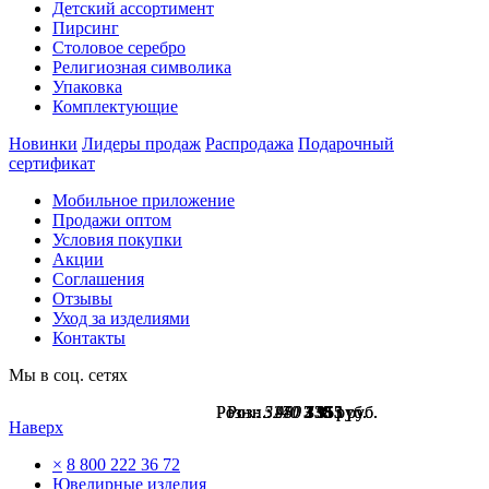
Детский ассортимент
Пирсинг
Столовое серебро
Религиозная символика
Упаковка
Комплектующие
Новинки
Лидеры продаж
Распродажа
Подарочный
сертификат
Мобильное приложение
Продажи оптом
Условия покупки
Акции
Соглашения
Отзывы
Уход за изделиями
Контакты
Мы в соц. сетях
Розн.:
Розн.:
Розн.:
Розн.:
5270
3140
980
450
3 953
2 355
735
338
руб.
руб.
руб.
руб.
Наверх
×
8 800 222 36 72
Ювелирные изделия