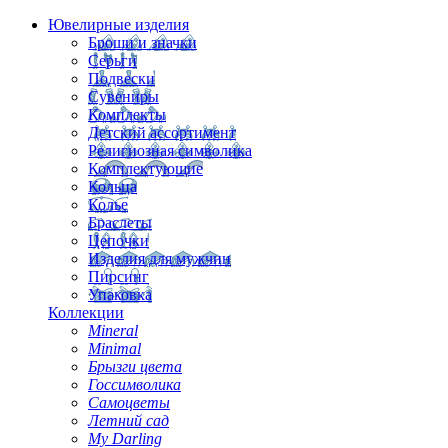
Ювелирные изделия
Броши и значки
Серьги
Подвески
Сувениры
Комплекты
Детский ассортимент
Религиозная символика
Комплектующие
Кольца
Колье
Браслеты
Цепочки
Изделия для мужчин
Пирсинг
Упаковка
Коллекции
Mineral
Minimal
Брызги цвета
Госсимволика
Самоцветы
Летний сад
My Darling