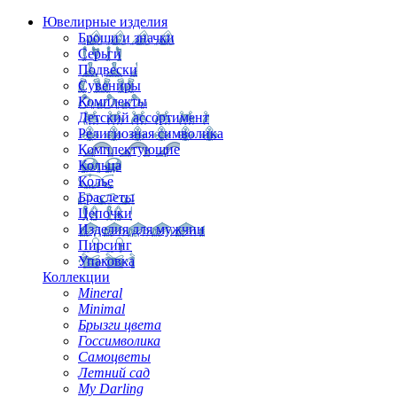
Ювелирные изделия
Броши и значки
Серьги
Подвески
Сувениры
Комплекты
Детский ассортимент
Религиозная символика
Комплектующие
Кольца
Колье
Браслеты
Цепочки
Изделия для мужчин
Пирсинг
Упаковка
Коллекции
Mineral
Minimal
Брызги цвета
Госсимволика
Самоцветы
Летний сад
My Darling