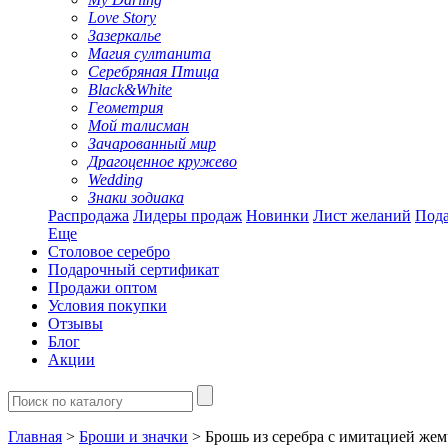
Love Story
Зазеркалье
Магия султанита
Серебряная Птица
Black&White
Геометрия
Мой талисман
Зачарованный мир
Драгоценное кружево
Wedding
Знаки зодиака
Распродажа
Лидеры продаж
Новинки
Лист желаний
Пода
Еще
Столовое серебро
Подарочный сертификат
Продажи оптом
Условия покупки
Отзывы
Блог
Акции
Главная
>
Броши и значки
> Брошь из серебра с имитацией жем