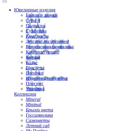
Ювелирные изделия
Броши и значки
Серьги
Подвески
Сувениры
Комплекты
Детский ассортимент
Религиозная символика
Комплектующие
Кольца
Колье
Браслеты
Цепочки
Изделия для мужчин
Пирсинг
Упаковка
Коллекции
Mineral
Minimal
Брызги цвета
Госсимволика
Самоцветы
Летний сад
My Darling