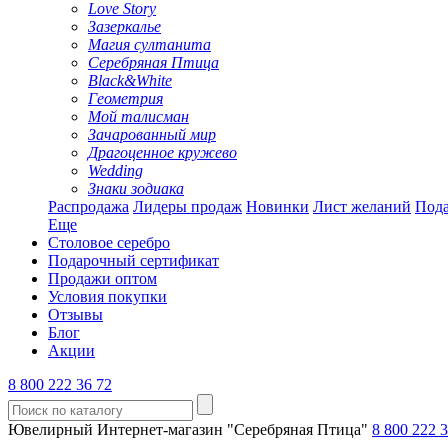
Love Story
Зазеркалье
Магия султанита
Серебряная Птица
Black&White
Геометрия
Мой талисман
Зачарованный мир
Драгоценное кружево
Wedding
Знаки зодиака
Распродажа
Лидеры продаж
Новинки
Лист желаний
Пода
Еще
Столовое серебро
Подарочный сертификат
Продажи оптом
Условия покупки
Отзывы
Блог
Акции
8 800 222 36 72
Ювелирный Интернет-магазин "Серебряная Птица"
8 800 222 