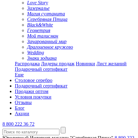
Love Story
Зазеркалье
Магия султанита
Серебряная Птица
Black&White
Геометрия
Мой талисман
Зачарованный мир
Драгоценное кружево
Wedding
Знаки зодиака
Распродажа
Лидеры продаж
Новинки
Лист желаний
Подарочный сертификат
Еще
Столовое серебро
Подарочный сертификат
Продажи оптом
Условия покупки
Отзывы
Блог
Акции
8 800 222 36 72
Ювелирный Интернет-магазин "Серебряная Птица"
8 800 222