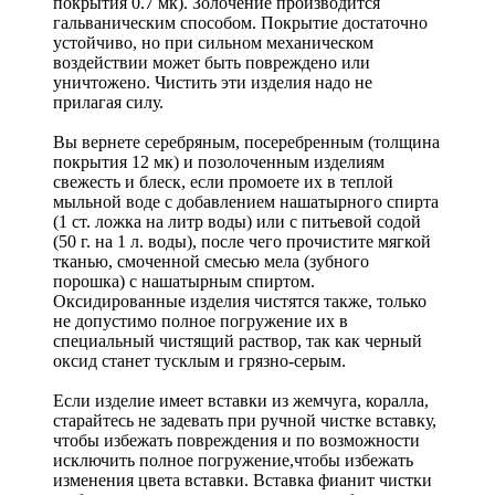
покрытия 0.7 мк). Золочение производится
гальваническим способом. Покрытие достаточно
устойчиво, но при сильном механическом
воздействии может быть повреждено или
уничтожено. Чистить эти изделия надо не
прилагая силу.
Вы вернете серебряным, посеребренным (толщина
покрытия 12 мк) и позолоченным изделиям
свежесть и блеск, если промоете их в теплой
мыльной воде с добавлением нашатырного спирта
(1 ст. ложка на литр воды) или с питьевой содой
(50 г. на 1 л. воды), после чего прочистите мягкой
тканью, смоченной смесью мела (зубного
порошка) с нашатырным спиртом.
Оксидированные изделия чистятся также, только
не допустимо полное погружение их в
специальный чистящий раствор, так как черный
оксид станет тусклым и грязно-серым.
Если изделие имеет вставки из жемчуга, коралла,
старайтесь не задевать при ручной чистке вставку,
чтобы избежать повреждения и по возможности
исключить полное погружение,чтобы избежать
изменения цвета вставки. Вставка фианит чистки