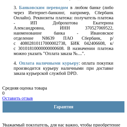
3.
Банковским переводом
в любом банке (либо
через Интернет-банкинг, например, Сбербанк
Онлайн). Реквизиты платежа: получатель платежа
- ИП Доброхотова Екатерина
Александровна, ИНН 370527069522,
наименование банка - Ивановское
отделение N8639 ПАО Сбербанк, р/
с 40802810117000002738, БИК 042406608, к/
с 30101810000000000608. В назначении платежа
можно указать "Оплата заказа №....".
4.
Оплата наличными курьеру
: оплата покупки
производится курьеру наличными при доставке
заказа курьерской службой DPD.
Средняя оценка товара
0
Оставить отзыв
Гарантия
Уважаемый покупатель, для нас важно, чтобы приобретение