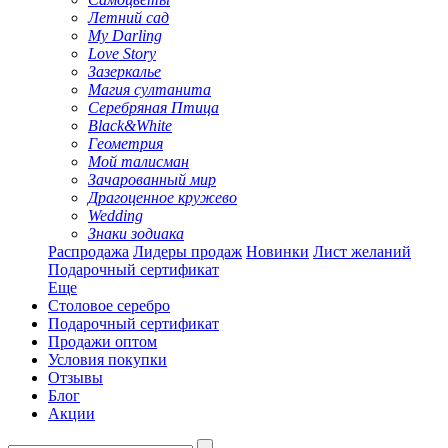
Летний сад
My Darling
Love Story
Зазеркалье
Магия султанита
Серебряная Птица
Black&White
Геометрия
Мой талисман
Зачарованный мир
Драгоценное кружево
Wedding
Знаки зодиака
Распродажа
Лидеры продаж
Новинки
Лист желаний
Подарочный сертификат
Еще
Столовое серебро
Подарочный сертификат
Продажи оптом
Условия покупки
Отзывы
Блог
Акции