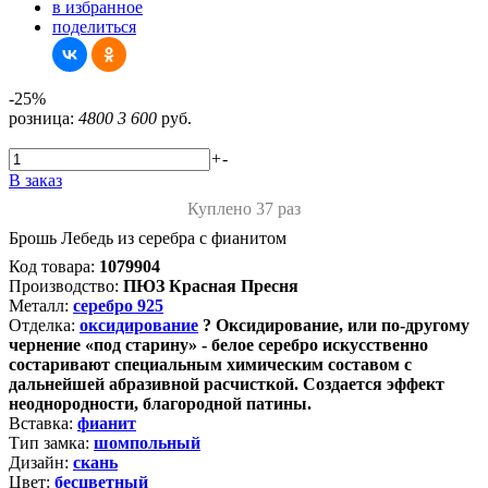
в избранное
поделиться
-25%
розница:
4800
3 600
руб.
+
-
В заказ
Куплено 37 раз
Брошь Лебедь из серебра с фианитом
Код товара:
1079904
Производство:
ПЮЗ Красная Пресня
Металл:
серебро 925
Отделка:
оксидирование
?
Оксидирование, или по-другому
чернение «под старину» - белое серебро искусственно
состаривают специальным химическим составом с
дальнейшей абразивной расчисткой. Создается эффект
неоднородности, благородной патины.
Вставка:
фианит
Тип замка:
шомпольный
Дизайн:
скань
Цвет:
бесцветный