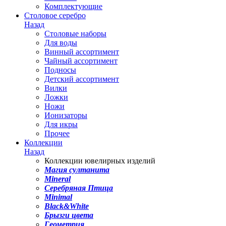
Комплектующие
Столовое серебро
Назад
Столовые наборы
Для воды
Винный ассортимент
Чайный ассортимент
Подносы
Детский ассортимент
Вилки
Ложки
Ножи
Ионизаторы
Для икры
Прочее
Коллекции
Назад
Коллекции ювелирных изделий
Магия султанита
Mineral
Серебряная Птица
Minimal
Black&White
Брызги цвета
Геометрия