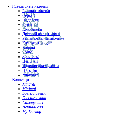
Ювелирные изделия
Броши и значки
Серьги
Подвески
Сувениры
Комплекты
Детский ассортимент
Религиозная символика
Комплектующие
Кольца
Колье
Браслеты
Цепочки
Изделия для мужчин
Пирсинг
Упаковка
Коллекции
Mineral
Minimal
Брызги цвета
Госсимволика
Самоцветы
Летний сад
My Darling