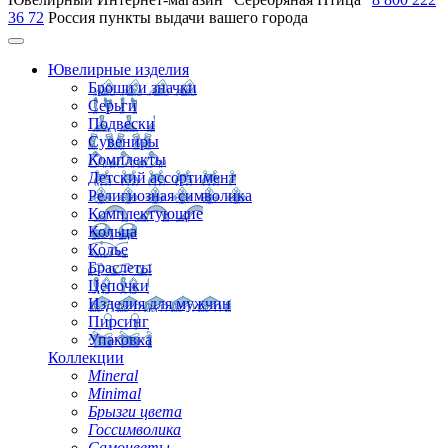
36 72
Россия
пункты выдачи вашего города
Ювелирные изделия
Броши и значки
Серьги
Подвески
Сувениры
Комплекты
Детский ассортимент
Религиозная символика
Комплектующие
Кольца
Колье
Браслеты
Цепочки
Изделия для мужчин
Пирсинг
Упаковка
Коллекции
Mineral
Minimal
Брызги цвета
Госсимволика
Самоцветы