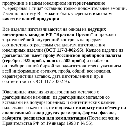
продукции в нашем ювелирном интернет-магазине
"Серебряная Птица" оставило только положительные эмоции.
Именно поэтому Вы можете быть уверены
в высоком
качестве нашей продукции
.
Все изделия изготавливаются на одном из
ведущих
ювелирных заводов РФ "Красная Пресня"
и проходят
тщательнейший внутренний контроль на предмет
соответствия отраслевым стандартам изготовления
ювелирных изделий
(ОСТ 117-3-002-95)
. Каждое изделие из
драгметаллов имеет
пробу Российской пробирной палаты
(серебро - 925 проба, золота - 585 проба)
и снабжено
опломбированной биркой завода-изготовителя с указанием
всей информации: артикул, проба, общий вес изделия,
характеристика вставок, дата изготовления и пр. в
соответствии с ОСТ 117-3-002-95.
Ювелирные изделия из драгоценных металлов с
драгоценными камнями, из драгоценных металлов со
вставками из полудрагоценных и синтетических камней,
надлежащего качества,
не подлежат возврату или обмену на
аналогичный товар других размеров, формы, фасона,
габарита, расцветки или комплектации
(Постановление
Правительства РФ от 19 января 1998 г. № 55).