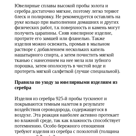
Ювелирные сплавы высокой пробы золота и
серебра достаточно мягкие, поэтому легко теряют
блеск и полировку. Не рекомендуется оставлять на
руке кольцо при выполнении домашних и других
физических работ, т.к поверхность и камень могут
получить царапины. Сняв ювелирное изделие,
протрите его замшей или фланелью. Также
изделия можно освежить, промыв в мыльном
растворе с добавлением нескольких капель
нашатырного спирта, а затем почистить мягкой
тканью с нанесением на нее мела или зубного
порошка, затем ополоснуть в чистой воде и
протереть мягкой салфеткой (лучше специальной).
Правила по уходу за ювелирными изделиям из
серебра
Изделия из серебра 925-й пробы тускнеют и
покрываются темным налетом в результате
воздействия сероводорода, содержащегося в
воздухе. Эта реакция наиболее активно протекает
во влажной среде, так как влажность способствует
потемнению. Особо бережного отношения
требуют изделия из серебра с позолотой (толщина