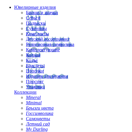
Ювелирные изделия
Броши и значки
Серьги
Подвески
Сувениры
Комплекты
Детский ассортимент
Религиозная символика
Комплектующие
Кольца
Колье
Браслеты
Цепочки
Изделия для мужчин
Пирсинг
Упаковка
Коллекции
Mineral
Minimal
Брызги цвета
Госсимволика
Самоцветы
Летний сад
My Darling