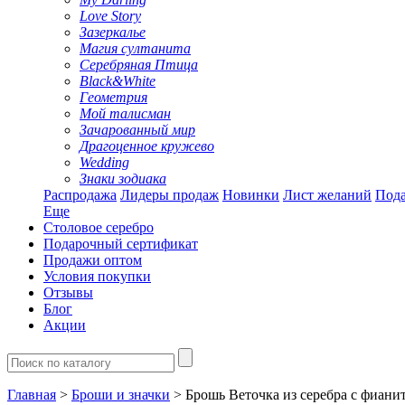
Love Story
Зазеркалье
Магия султанита
Серебряная Птица
Black&White
Геометрия
Мой талисман
Зачарованный мир
Драгоценное кружево
Wedding
Знаки зодиака
Распродажа
Лидеры продаж
Новинки
Лист желаний
Пода
Еще
Столовое серебро
Подарочный сертификат
Продажи оптом
Условия покупки
Отзывы
Блог
Акции
Главная
>
Броши и значки
> Брошь Веточка из серебра с фиани