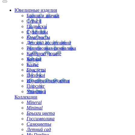
Ювелирные изделия
Броши и значки
Серьги
Подвески
Сувениры
Комплекты
Детский ассортимент
Религиозная символика
Комплектующие
Кольца
Колье
Браслеты
Цепочки
Изделия для мужчин
Пирсинг
Упаковка
Коллекции
Mineral
Minimal
Брызги цвета
Госсимволика
Самоцветы
Летний сад
My Darling