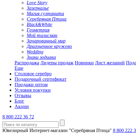
Love Story
Зазеркалье
Магия султанита
Серебряная Птица
Black&White
Геометрия
Мой талисман
Зачарованный мир
Драгоценное кружево
Wedding
Знаки зодиака
Распродажа
Лидеры продаж
Новинки
Лист желаний
Пода
Еще
Столовое серебро
Подарочный сертификат
Продажи оптом
Условия покупки
Отзывы
Блог
Акции
8 800 222 36 72
Ювелирный Интернет-магазин "Серебряная Птица"
8 800 222 