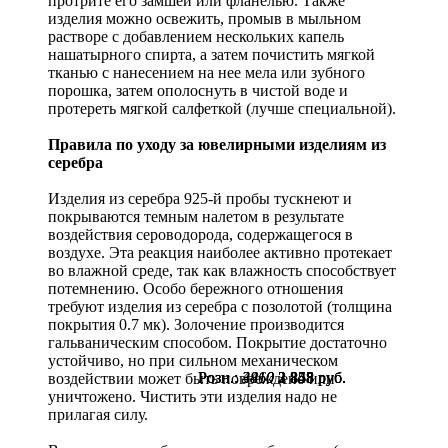
протрите его замшей или фланелью. Также
изделия можно освежить, промыв в мыльном
растворе с добавлением нескольких капель
нашатырного спирта, а затем почистить мягкой
тканью с нанесением на нее мела или зубного
порошка, затем ополоснуть в чистой воде и
протереть мягкой салфеткой (лучше специальной).
Правила по уходу за ювелирными изделиям из
серебра
Изделия из серебра 925-й пробы тускнеют и
покрываются темным налетом в результате
воздействия сероводорода, содержащегося в
воздухе. Эта реакция наиболее активно протекает
во влажной среде, так как влажность способствует
потемнению. Особо бережного отношения
требуют изделия из серебра с позолотой (толщина
покрытия 0.7 мк). Золочение производится
гальваническим способом. Покрытие достаточно
устойчиво, но при сильном механическом
Розн.:
Розн.:
Розн.:
3810
3810
4460
2 858
2 858
3 345
руб.
руб.
руб.
воздействии может быть повреждено или
уничтожено. Чистить эти изделия надо не
прилагая силу.