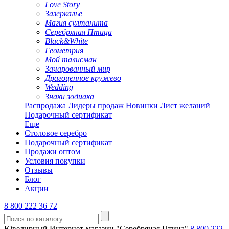
Love Story
Зазеркалье
Магия султанита
Серебряная Птица
Black&White
Геометрия
Мой талисман
Зачарованный мир
Драгоценное кружево
Wedding
Знаки зодиака
Распродажа
Лидеры продаж
Новинки
Лист желаний
Подарочный сертификат
Еще
Столовое серебро
Подарочный сертификат
Продажи оптом
Условия покупки
Отзывы
Блог
Акции
8 800 222 36 72
Ювелирный Интернет-магазин "Серебряная Птица"
8 800 222