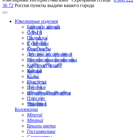
36 72
Россия
пункты выдачи вашего города
Ювелирные изделия
Броши и значки
Серьги
Подвески
Сувениры
Комплекты
Детский ассортимент
Религиозная символика
Комплектующие
Кольца
Колье
Браслеты
Цепочки
Изделия для мужчин
Пирсинг
Упаковка
Коллекции
Mineral
Minimal
Брызги цвета
Госсимволика
Самоцветы