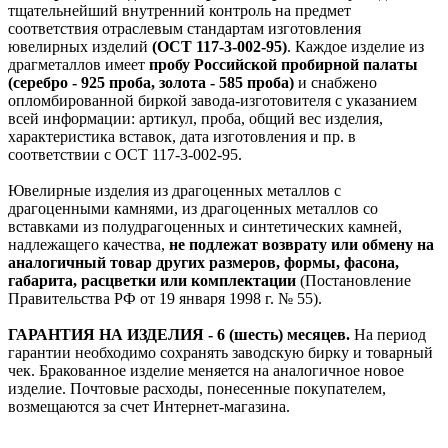
тщательнейший внутренний контроль на предмет
соответствия отраслевым стандартам изготовления
ювелирных изделий
(ОСТ 117-3-002-95)
. Каждое изделие из
драгметаллов имеет
пробу Российской пробирной палаты
(серебро - 925 проба, золота - 585 проба)
и снабжено
опломбированной биркой завода-изготовителя с указанием
всей информации: артикул, проба, общий вес изделия,
характеристика вставок, дата изготовления и пр. в
соответствии с ОСТ 117-3-002-95.
Ювелирные изделия из драгоценных металлов с
драгоценными камнями, из драгоценных металлов со
вставками из полудрагоценных и синтетических камней,
надлежащего качества,
не подлежат возврату или обмену на
аналогичный товар других размеров, формы, фасона,
габарита, расцветки или комплектации
(Постановление
Правительства РФ от 19 января 1998 г. № 55).
ГАРАНТИЯ НА ИЗДЕЛИЯ - 6 (шесть) месяцев.
На период
гарантии необходимо сохранять заводскую бирку и товарный
чек. Бракованное изделие меняется на аналогичное новое
изделие. Почтовые расходы, понесенные покупателем,
возмещаются за счет Интернет-магазина.