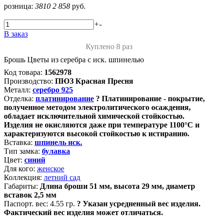
розница:
3810
2 858
руб.
+
-
В заказ
Куплено 8 раз
Брошь Цветы из серебра с иск. шпинелью
Код товара:
1562978
Производство:
ПЮЗ Красная Пресня
Металл:
серебро 925
Отделка:
платинирование
?
Платинирование - покрытие,
полученное методом электролитического осаждения,
обладает исключительной химической стойкостью.
Изделия не окисляются даже при температуре 1100°С и
характеризуются высокой стойкостью к истиранию.
Вставка:
шпинель иск.
Тип замка:
булавка
Цвет:
синий
Для кого:
женское
Коллекция:
летний сад
Габариты:
Длина броши 51 мм, высота 29 мм, диаметр
вставок 2,5 мм
Паспорт. вес:
4.55 гр.
?
Указан усредненный вес изделия.
Фактический вес изделия может отличаться.