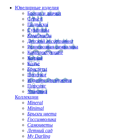
Ювелирные изделия
Броши и значки
Серьги
Подвески
Сувениры
Комплекты
Детский ассортимент
Религиозная символика
Комплектующие
Кольца
Колье
Браслеты
Цепочки
Изделия для мужчин
Пирсинг
Упаковка
Коллекции
Mineral
Minimal
Брызги цвета
Госсимволика
Самоцветы
Летний сад
My Darling