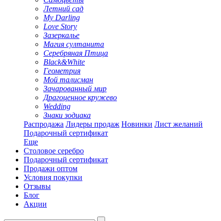
Летний сад
My Darling
Love Story
Зазеркалье
Магия султанита
Серебряная Птица
Black&White
Геометрия
Мой талисман
Зачарованный мир
Драгоценное кружево
Wedding
Знаки зодиака
Распродажа
Лидеры продаж
Новинки
Лист желаний
Подарочный сертификат
Еще
Столовое серебро
Подарочный сертификат
Продажи оптом
Условия покупки
Отзывы
Блог
Акции