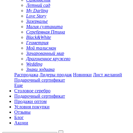
Летний сад
My Darling
Love Story
Зазеркалье
Магия султанита
Серебряная Птица
Black&White
Геометрия
Мой талисман
Зачарованный мир
Драгоценное кружево
Wedding
Знаки зодиака
Распродажа
Лидеры продаж
Новинки
Лист желаний
Подарочный сертификат
Еще
Столовое серебро
Подарочный сертификат
Продажи оптом
Условия покупки
Отзывы
Блог
Акции