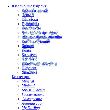
Ювелирные изделия
Броши и значки
Серьги
Подвески
Сувениры
Комплекты
Детский ассортимент
Религиозная символика
Комплектующие
Кольца
Колье
Браслеты
Цепочки
Изделия для мужчин
Пирсинг
Упаковка
Коллекции
Mineral
Minimal
Брызги цвета
Госсимволика
Самоцветы
Летний сад
My Darling