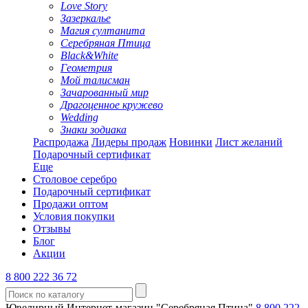
Love Story
Зазеркалье
Магия султанита
Серебряная Птица
Black&White
Геометрия
Мой талисман
Зачарованный мир
Драгоценное кружево
Wedding
Знаки зодиака
Распродажа
Лидеры продаж
Новинки
Лист желаний
Подарочный сертификат
Еще
Столовое серебро
Подарочный сертификат
Продажи оптом
Условия покупки
Отзывы
Блог
Акции
8 800 222 36 72
Ювелирный Интернет-магазин "Серебряная Птица"
8 800 222