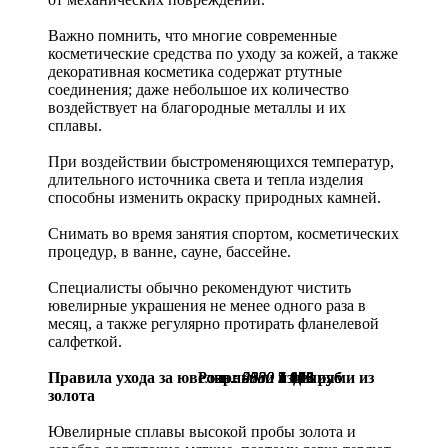
Важно помнить, что многие современные
косметические средства по уходу за кожей, а также
декоративная косметика содержат ртутные
соединения; даже небольшое их количество
воздействует на благородные металлы и их
сплавы.
При воздействии быстроменяющихся температур,
длительного источника света и тепла изделия
способны изменить окраску природных камней.
Снимать во время занятия спортом, косметических
процедур, в ванне, сауне, бассейне.
Специалисты обычно рекомендуют чистить
ювелирные украшения не менее одного раза в
месяц, а также регулярно протирать фланелевой
салфеткой.
Правила ухода за ювелирными изделиями из
Розн.:
Розн.:
Розн.:
Розн.:
9550
2830
5800
4130
7 163
1 472
3 016
2 106
руб.
руб.
руб.
руб.
золота
Ювелирные сплавы высокой пробы золота и