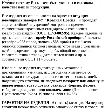
Именно поэтому Вы можете быть уверены
в высоком
качестве нашей продукции
.
Все изделия изготавливаются на одном из
ведущих
ювелирных заводов РФ "Красная Пресня"
и проходят
тщательнейший внутренний контроль на предмет
соответствия отраслевым стандартам изготовления
ювелирных изделий
(ОСТ 117-3-002-95)
. Каждое изделие из
драгметаллов имеет
пробу Российской пробирной палаты
(серебро - 925 проба, золота - 585 проба)
и снабжено
опломбированной биркой завода-изготовителя с указанием
всей информации: артикул, проба, общий вес изделия,
характеристика вставок, дата изготовления и пр. в
соответствии с ОСТ 117-3-002-95.
Ювелирные изделия из драгоценных металлов с
драгоценными камнями, из драгоценных металлов со
вставками из полудрагоценных и синтетических камней,
надлежащего качества,
не подлежат возврату или обмену на
аналогичный товар других размеров, формы, фасона,
габарита, расцветки или комплектации
(Постановление
Правительства РФ от 19 января 1998 г. № 55).
ГАРАНТИЯ НА ИЗДЕЛИЯ - 6 (шесть) месяцев.
На период
гарантии необходимо сохранять заводскую бирку и товарный