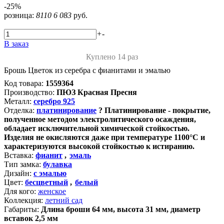
-25%
розница:
8110
6 083
руб.
+
-
В заказ
Куплено 14 раз
Брошь Цветок из серебра с фианитами и эмалью
Код товара:
1559364
Производство:
ПЮЗ Красная Пресня
Металл:
серебро 925
Отделка:
платинирование
?
Платинирование - покрытие,
полученное методом электролитического осаждения,
обладает исключительной химической стойкостью.
Изделия не окисляются даже при температуре 1100°С и
характеризуются высокой стойкостью к истиранию.
Вставка:
фианит
,
эмаль
Тип замка:
булавка
Дизайн:
с эмалью
Цвет:
бесцветный
,
белый
Для кого:
женское
Коллекция:
летний сад
Габариты:
Длина броши 64 мм, высота 31 мм, диаметр
вставок 2,5 мм