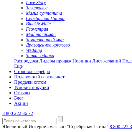
Love Story
Зазеркалье
Магия султанита
Серебряная Птица
Black&White
Геометрия
Мой талисман
Зачарованный мир
Драгоценное кружево
Wedding
Знаки зодиака
Распродажа
Лидеры продаж
Новинки
Лист желаний
Пода
Еще
Столовое серебро
Подарочный сертификат
Продажи оптом
Условия покупки
Отзывы
Блог
Акции
8 800 222 36 72
Ювелирный Интернет-магазин "Серебряная Птица"
8 800 222 