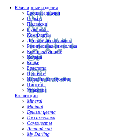
Ювелирные изделия
Броши и значки
Серьги
Подвески
Сувениры
Комплекты
Детский ассортимент
Религиозная символика
Комплектующие
Кольца
Колье
Браслеты
Цепочки
Изделия для мужчин
Пирсинг
Упаковка
Коллекции
Mineral
Minimal
Брызги цвета
Госсимволика
Самоцветы
Летний сад
My Darling