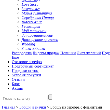
Love Story
Зазеркалье
Магия султанита
Серебряная Птица
Black&White
Геометрия
Мой талисман
Зачарованный мир
Драгоценное кружево
Wedding
Знаки зодиака
Распродажа
Лидеры продаж
Новинки
Лист желаний
Пода
Еще
Столовое серебро
Подарочный сертификат
Продажи оптом
Условия покупки
Отзывы
Блог
Акции
Главная
>
Броши и значки
> Брошь из серебра с фианитами