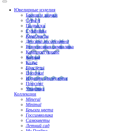
Ювелирные изделия
Броши и значки
Серьги
Подвески
Сувениры
Комплекты
Детский ассортимент
Религиозная символика
Комплектующие
Кольца
Колье
Браслеты
Цепочки
Изделия для мужчин
Пирсинг
Упаковка
Коллекции
Mineral
Minimal
Брызги цвета
Госсимволика
Самоцветы
Летний сад
My Darling