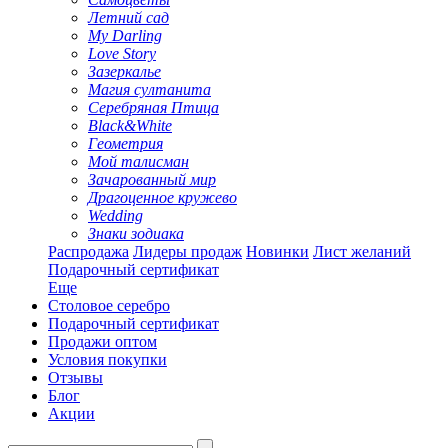
Летний сад
My Darling
Love Story
Зазеркалье
Магия султанита
Серебряная Птица
Black&White
Геометрия
Мой талисман
Зачарованный мир
Драгоценное кружево
Wedding
Знаки зодиака
Распродажа
Лидеры продаж
Новинки
Лист желаний
Подарочный сертификат
Еще
Столовое серебро
Подарочный сертификат
Продажи оптом
Условия покупки
Отзывы
Блог
Акции