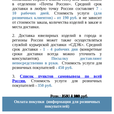
в отделении «Почты России». Средний срок
доставки в любую точку России составляет
7 -
10
рабочих дней
. Стоимость услуги
(для
розничных клиентов)
-
от 190 руб.
и не зависит
от стоимости заказа, количества изделий в заказе и
места доставки.
2. Доставка ювелирных изделий в города и
регионы России может также осуществляться
службой курьерской доставки «СДЭК». Средний
срок доставки -
1 - 4 рабочих дня
(конкретные
сроки доставки всегда можно уточнить у
консультантов).
Посылку доставляют
непосредственно в руки.
Стоимость услуги для
розничных покупателей -
450 руб.
3.
Список пунктов самовывоза по всей
России.
Стоимость услуги для розничных
покупателей -
350 руб.
Розн.:
Розн.:
Розн.:
Розн.:
Розн.:
Розн.:
Розн.:
5640
1600
1600
1600
2550
2550
2550
4 230
1 200
1 200
1 200
1 913
1 913
1 913
руб.
руб.
руб.
руб.
руб.
руб.
руб.
Оплата покупки
(информация для розничных
покупателей)