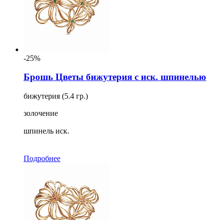
-25%
Брошь Цветы бижутерия с иск. шпинелью
бижутерия (5.4 гр.)
золочение
шпинель иск.
Подробнее