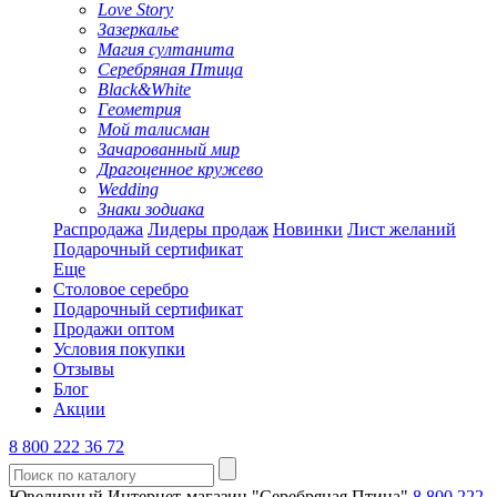
Love Story
Зазеркалье
Магия султанита
Серебряная Птица
Black&White
Геометрия
Мой талисман
Зачарованный мир
Драгоценное кружево
Wedding
Знаки зодиака
Распродажа
Лидеры продаж
Новинки
Лист желаний
Подарочный сертификат
Еще
Столовое серебро
Подарочный сертификат
Продажи оптом
Условия покупки
Отзывы
Блог
Акции
8 800 222 36 72
Ювелирный Интернет-магазин "Серебряная Птица"
8 800 222