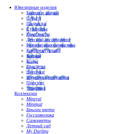
Ювелирные изделия
Броши и значки
Серьги
Подвески
Сувениры
Комплекты
Детский ассортимент
Религиозная символика
Комплектующие
Кольца
Колье
Браслеты
Цепочки
Изделия для мужчин
Пирсинг
Упаковка
Коллекции
Mineral
Minimal
Брызги цвета
Госсимволика
Самоцветы
Летний сад
My Darling