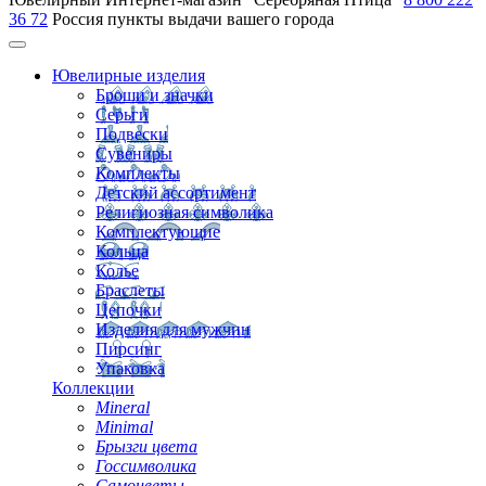
36 72
Россия
пункты выдачи вашего города
Ювелирные изделия
Броши и значки
Серьги
Подвески
Сувениры
Комплекты
Детский ассортимент
Религиозная символика
Комплектующие
Кольца
Колье
Браслеты
Цепочки
Изделия для мужчин
Пирсинг
Упаковка
Коллекции
Mineral
Minimal
Брызги цвета
Госсимволика
Самоцветы