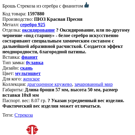
Брошь Стрекоза из серебра с фианитом
Код товара:
1597880
Производство:
ПЮЗ Красная Пресня
Металл:
серебро 925
Отделка:
оксидирование
?
Оксидирование, или по-другому
чернение «под старину» - белое серебро искусственно
состаривают специальным химическим составом с
дальнейшей абразивной расчисткой. Создается эффект
неоднородности, благородной патины.
Вставка:
фианит
Тип замка:
булавка
Дизайн:
скань
Цвет:
мультицвет
Для кого:
женское
Коллекция:
драгоценное кружево
,
зачарованный мир
Габариты:
Длина броши 57 мм, высота 50 мм, размер
вставки 10х8 мм
Паспорт. вес:
8.07 гр.
?
Указан усредненный вес изделия.
Фактический вес изделия может отличаться.
Теги:
Стрекоза