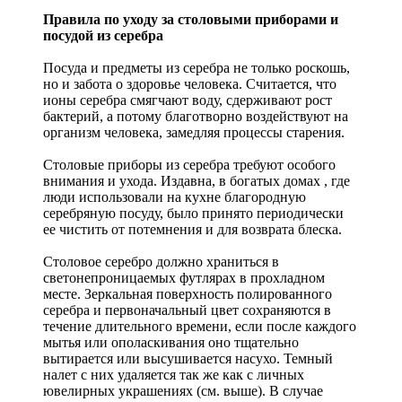
Правила по уходу за столовыми приборами и
посудой из серебра
Посуда и предметы из серебра не только роскошь,
но и забота о здоровье человека. Считается, что
ионы серебра смягчают воду, сдерживают рост
бактерий, а потому благотворно воздействуют на
организм человека, замедляя процессы старения.
Столовые приборы из серебра требуют особого
внимания и ухода. Издавна, в богатых домах , где
люди использовали на кухне благородную
серебряную посуду, было принято периодически
ее чистить от потемнения и для возврата блеска.
Столовое серебро должно храниться в
светонепроницаемых футлярах в прохладном
месте. Зеркальная поверхность полированного
серебра и первоначальный цвет сохраняются в
течение длительного времени, если после каждого
мытья или ополаскивания оно тщательно
вытирается или высушивается насухо. Темный
налет с них удаляется так же как с личных
ювелирных украшениях (см. выше). В случае