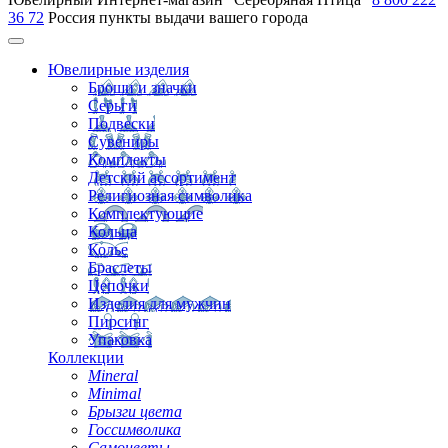
36 72
Россия
пункты выдачи вашего города
Ювелирные изделия
Броши и значки
Серьги
Подвески
Сувениры
Комплекты
Детский ассортимент
Религиозная символика
Комплектующие
Кольца
Колье
Браслеты
Цепочки
Изделия для мужчин
Пирсинг
Упаковка
Коллекции
Mineral
Minimal
Брызги цвета
Госсимволика
Самоцветы