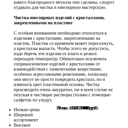
какого благородного металла они сделаны, следует
отдавать для чистки в ювелирную мастерскую.
Чистка ювелирных изделий с кристаллами,
закрепленными на пластике
С особым вниманием необходимо относиться к
изделиям с кристаллами, закрепленными на
пластик. Пластик со временем может пересохнуть,
а кристаллы выпасть. Чтобы этого не допустить,
надо беречь эти изделия от влаги и резких
перепадов температур. Обязательно исключить
соприкосновение изделий с кристаллами от
взаимодействия с химическими веществами,
особенно агрессивными реактивами, поскольку
они могут не просто повредить кристалл, но и
изменить цвет пластиковой основы. Чистку
производить очень аккуратно, ни в коем случае не
опуская в чистящие растворы (только с помощью
салфеток по уходу).
Розн.:
Розн.:
Розн.:
Розн.:
Розн.:
Розн.:
4540
4930
4820
1330
1330
1330
3 405
3 698
3 615
998
998
998
руб.
руб.
руб.
руб.
руб.
руб.
Низкие цены
Широкий
ассортимент
Высокое