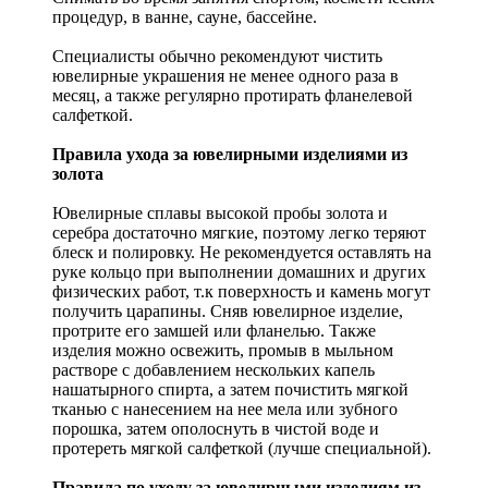
процедур, в ванне, сауне, бассейне.
Специалисты обычно рекомендуют чистить
ювелирные украшения не менее одного раза в
месяц, а также регулярно протирать фланелевой
салфеткой.
Правила ухода за ювелирными изделиями из
золота
Ювелирные сплавы высокой пробы золота и
серебра достаточно мягкие, поэтому легко теряют
блеск и полировку. Не рекомендуется оставлять на
руке кольцо при выполнении домашних и других
физических работ, т.к поверхность и камень могут
получить царапины. Сняв ювелирное изделие,
протрите его замшей или фланелью. Также
изделия можно освежить, промыв в мыльном
растворе с добавлением нескольких капель
нашатырного спирта, а затем почистить мягкой
тканью с нанесением на нее мела или зубного
порошка, затем ополоснуть в чистой воде и
протереть мягкой салфеткой (лучше специальной).
Правила по уходу за ювелирными изделиям из