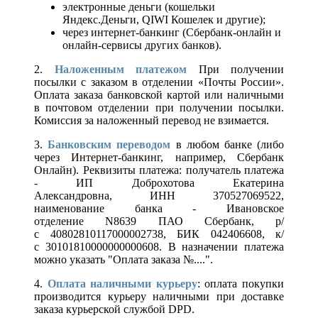
электронные деньги (кошельки
Яндекс.Деньги, QIWI Кошелек и другие);
через интернет-банкинг (Сбербанк-онлайн и
онлайн-сервисы других банков).
2.
Наложенным платежом
При получении
посылки с заказом в отделении «Почты России».
Оплата заказа банковской картой или наличными
в почтовом отделении при получении посылки.
Комиссия за наложенный перевод не взимается.
3.
Банковским переводом
в любом банке (либо
через Интернет-банкинг, например, Сбербанк
Онлайн). Реквизиты платежа: получатель платежа
- ИП Доброхотова Екатерина
Александровна, ИНН 370527069522,
наименование банка - Ивановское
отделение N8639 ПАО Сбербанк, р/
с 40802810117000002738, БИК 042406608, к/
с 30101810000000000608. В назначении платежа
можно указать "Оплата заказа №....".
4.
Оплата наличными курьеру
: оплата покупки
производится курьеру наличными при доставке
заказа курьерской службой DPD.