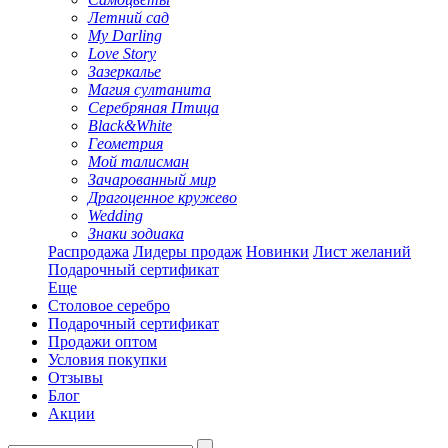
Летний сад
My Darling
Love Story
Зазеркалье
Магия султанита
Серебряная Птица
Black&White
Геометрия
Мой талисман
Зачарованный мир
Драгоценное кружево
Wedding
Знаки зодиака
Распродажа
Лидеры продаж
Новинки
Лист желаний
Подарочный сертификат
Еще
Столовое серебро
Подарочный сертификат
Продажи оптом
Условия покупки
Отзывы
Блог
Акции