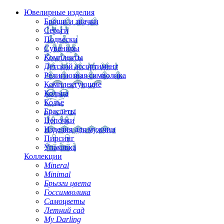
Ювелирные изделия
Броши и значки
Серьги
Подвески
Сувениры
Комплекты
Детский ассортимент
Религиозная символика
Комплектующие
Кольца
Колье
Браслеты
Цепочки
Изделия для мужчин
Пирсинг
Упаковка
Коллекции
Mineral
Minimal
Брызги цвета
Госсимволика
Самоцветы
Летний сад
My Darling