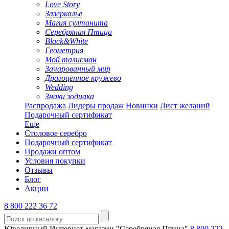
Love Story
Зазеркалье
Магия султанита
Серебряная Птица
Black&White
Геометрия
Мой талисман
Зачарованный мир
Драгоценное кружево
Wedding
Знаки зодиака
Распродажа
Лидеры продаж
Новинки
Лист желаний
Подарочный сертификат
Еще
Столовое серебро
Подарочный сертификат
Продажи оптом
Условия покупки
Отзывы
Блог
Акции
8 800 222 36 72
Ювелирный Интернет-магазин "Серебряная Птица"
8 800 222