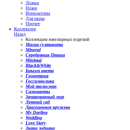
Ложки
Ножи
Ионизаторы
Для икры
Прочее
Коллекции
Назад
Коллекции ювелирных изделий
Магия султанита
Mineral
Серебряная Птица
Minimal
Black&White
Брызги цвета
Геометрия
Госсимволика
Мой талисман
Самоцветы
Зачарованный мир
Летний сад
Драгоценное кружево
My Darling
Wedding
Love Story
Знаки зодиака