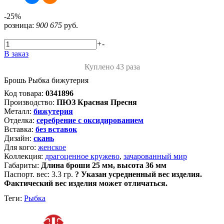
-25%
розница:
900
675
руб.
+
-
В заказ
Куплено 43 раза
Брошь Рыбка бижутерия
Код товара:
0341896
Производство:
ПЮЗ Красная Пресня
Металл:
бижутерия
Отделка:
серебрение с оксидированием
Вставка:
без вставок
Дизайн:
скань
Для кого:
женское
Коллекция:
драгоценное кружево
,
зачарованный мир
Габариты:
Длина броши 25 мм, высота 36 мм
Паспорт. вес:
3.3 гр.
?
Указан усредненный вес изделия.
Фактический вес изделия может отличаться.
Теги:
Рыбка