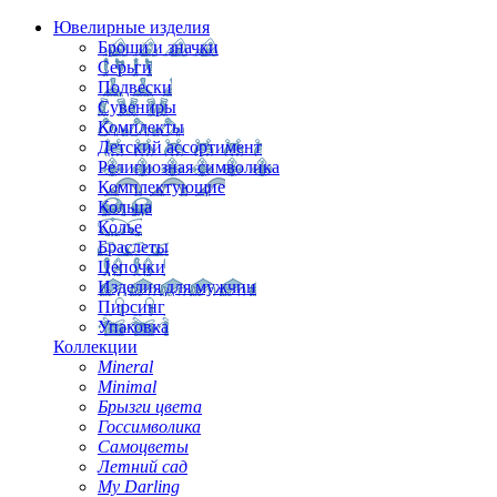
Ювелирные изделия
Броши и значки
Серьги
Подвески
Сувениры
Комплекты
Детский ассортимент
Религиозная символика
Комплектующие
Кольца
Колье
Браслеты
Цепочки
Изделия для мужчин
Пирсинг
Упаковка
Коллекции
Mineral
Minimal
Брызги цвета
Госсимволика
Самоцветы
Летний сад
My Darling