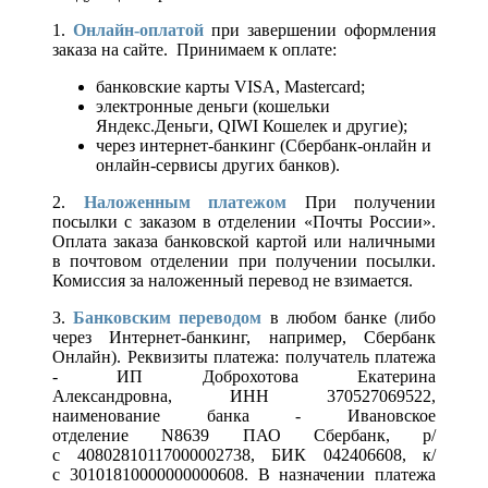
1.
Онлайн-оплатой
при завершении оформления
заказа на сайте. Принимаем к оплате:
банковские карты VISA, Mastercard;
электронные деньги (кошельки
Яндекс.Деньги, QIWI Кошелек и другие);
через интернет-банкинг (Сбербанк-онлайн и
онлайн-сервисы других банков).
2.
Наложенным платежом
При получении
посылки с заказом в отделении «Почты России».
Оплата заказа банковской картой или наличными
в почтовом отделении при получении посылки.
Комиссия за наложенный перевод не взимается.
3.
Банковским переводом
в любом банке (либо
через Интернет-банкинг, например, Сбербанк
Онлайн). Реквизиты платежа: получатель платежа
- ИП Доброхотова Екатерина
Александровна, ИНН 370527069522,
наименование банка - Ивановское
отделение N8639 ПАО Сбербанк, р/
с 40802810117000002738, БИК 042406608, к/
с 30101810000000000608. В назначении платежа