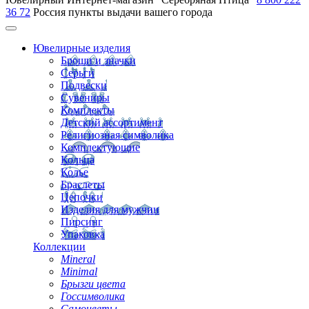
36 72
Россия
пункты выдачи вашего города
Ювелирные изделия
Броши и значки
Серьги
Подвески
Сувениры
Комплекты
Детский ассортимент
Религиозная символика
Комплектующие
Кольца
Колье
Браслеты
Цепочки
Изделия для мужчин
Пирсинг
Упаковка
Коллекции
Mineral
Minimal
Брызги цвета
Госсимволика
Самоцветы