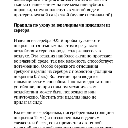
тканью с нанесением на нее мела или зубного
порошка, затем ополоснуть в чистой воде и
протереть мягкой салфеткой (лучше специальной).
Правила по уходу за ювелирными изделиям из
серебра
Изделия из серебра 925-й пробы тускнеют и
покрываются темным налетом в результате
воздействия сероводорода, содержащегося в
воздухе. Эта реакция наиболее активно протекает
во влажной среде, так как влажность способствует
потемнению. Особо бережного отношения
требуют изделия из серебра с позолотой (толщина
покрытия 0.7 мк). Золочение производится
гальваническим способом. Покрытие достаточно
устойчиво, но при сильном механическом
воздействии может быть повреждено или
уничтожено. Чистить эти изделия надо не
прилагая силу.
Вы вернете серебряным, посеребренным (толщина
покрытия 12 мк) и позолоченным изделиям
свежесть и блеск, если промоете их в теплой
мыльной воде с добавлением нашатырного спирта