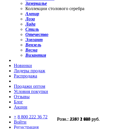
Зазеркалье
Коллекции столового серебра
Ампир
Лоза
Лада
Стиль
Отечество
Элегант
Вензель
Весна
Византия
Новинки
Лидеры продаж
Распродажа
Продажи оптом
Условия покупки
Отзывы
Блог
Акции
×
8 800 222 36 72
Розн.:
Розн.:
Розн.:
2560
3210
1380
1 920
2 408
1 035
руб.
руб.
руб.
Войти
Регистрация