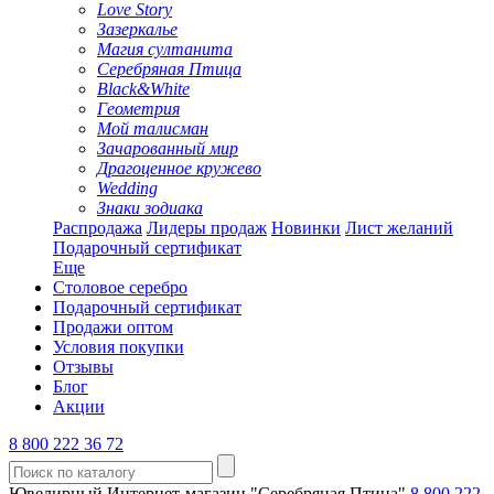
Love Story
Зазеркалье
Магия султанита
Серебряная Птица
Black&White
Геометрия
Мой талисман
Зачарованный мир
Драгоценное кружево
Wedding
Знаки зодиака
Распродажа
Лидеры продаж
Новинки
Лист желаний
Подарочный сертификат
Еще
Столовое серебро
Подарочный сертификат
Продажи оптом
Условия покупки
Отзывы
Блог
Акции
8 800 222 36 72
Ювелирный Интернет-магазин "Серебряная Птица"
8 800 222