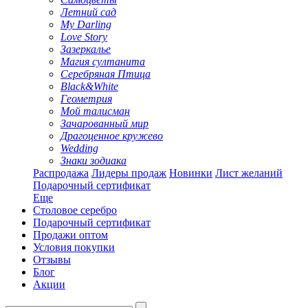
Летний сад
My Darling
Love Story
Зазеркалье
Магия султанита
Серебряная Птица
Black&White
Геометрия
Мой талисман
Зачарованный мир
Драгоценное кружево
Wedding
Знаки зодиака
Распродажа
Лидеры продаж
Новинки
Лист желаний
Подарочный сертификат
Еще
Столовое серебро
Подарочный сертификат
Продажи оптом
Условия покупки
Отзывы
Блог
Акции