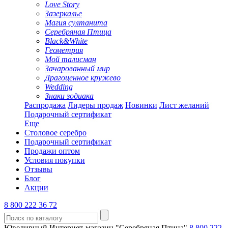
Love Story
Зазеркалье
Магия султанита
Серебряная Птица
Black&White
Геометрия
Мой талисман
Зачарованный мир
Драгоценное кружево
Wedding
Знаки зодиака
Распродажа
Лидеры продаж
Новинки
Лист желаний
Подарочный сертификат
Еще
Столовое серебро
Подарочный сертификат
Продажи оптом
Условия покупки
Отзывы
Блог
Акции
8 800 222 36 72
Ювелирный Интернет-магазин "Серебряная Птица"
8 800 222