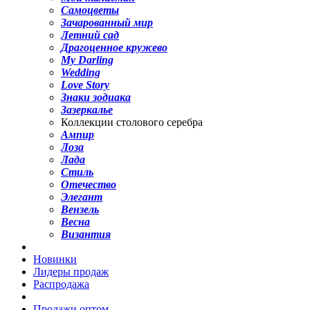
Самоцветы
Зачарованный мир
Летний сад
Драгоценное кружево
My Darling
Wedding
Love Story
Знаки зодиака
Зазеркалье
Коллекции столового серебра
Ампир
Лоза
Лада
Стиль
Отечество
Элегант
Вензель
Весна
Византия
Новинки
Лидеры продаж
Распродажа
Продажи оптом