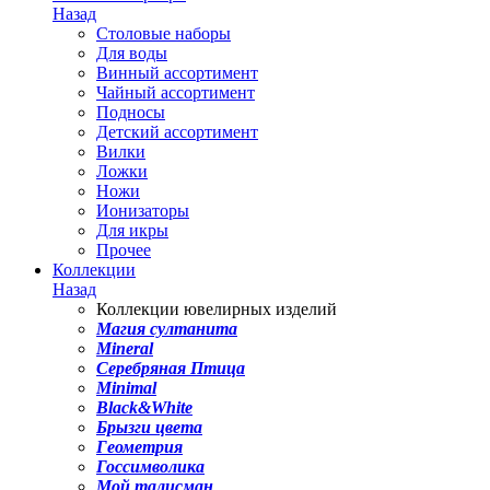
Назад
Столовые наборы
Для воды
Винный ассортимент
Чайный ассортимент
Подносы
Детский ассортимент
Вилки
Ложки
Ножи
Ионизаторы
Для икры
Прочее
Коллекции
Назад
Коллекции ювелирных изделий
Магия султанита
Mineral
Серебряная Птица
Minimal
Black&White
Брызги цвета
Геометрия
Госсимволика
Мой талисман