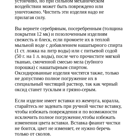
устойчиво, но при сильном механическом
воздействии может быть повреждено или
уничтожено. Чистить эти изделия надо не
прилагая силу.
Вы вернете серебряным, посеребренным (толщина
покрытия 12 мк) и позолоченным изделиям
свежесть и блеск, если промоете их в теплой
мыльной воде с добавлением нашатырного спирта
(1 ст. ложка на литр воды) или с питьевой содой
(50 г. на 1 л. воды), после чего прочистите мягкой
тканью, смоченной смесью мела (зубного
порошка) с нашатырным спиртом.
Оксидированные изделия чистятся также, только
не допустимо полное погружение их в
специальный чистящий раствор, так как черный
оксид станет тусклым и грязно-серым.
Если изделие имеет вставки из жемчуга, коралла,
старайтесь не задевать при ручной чистке вставку,
чтобы избежать повреждения и по возможности
исключить полное погружение,чтобы избежать
изменения цвета вставки. Вставка фианит чистки
не боится, цвет не изменяет, ее нужно беречь
только от сколов.