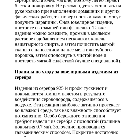
серебра достаточно мягкие, поэтому легко теряют
блеск и полировку. Не рекомендуется оставлять на
руке кольцо при выполнении домашних и других
физических работ, т.к поверхность и камень могут
получить царапины. Сняв ювелирное изделие,
протрите его замшей или фланелью. Также
изделия можно освежить, промыв в мыльном
растворе с добавлением нескольких капель
нашатырного спирта, а затем почистить мягкой
тканью с нанесением на нее мела или зубного
порошка, затем ополоснуть в чистой воде и
протереть мягкой салфеткой (лучше специальной).
Правила по уходу за ювелирными изделиям из
серебра
Изделия из серебра 925-й пробы тускнеют и
покрываются темным налетом в результате
воздействия сероводорода, содержащегося в
воздухе. Эта реакция наиболее активно протекает
во влажной среде, так как влажность способствует
потемнению. Особо бережного отношения
требуют изделия из серебра с позолотой (толщина
покрытия 0.7 мк). Золочение производится
гальваническим способом. Покрытие достаточно