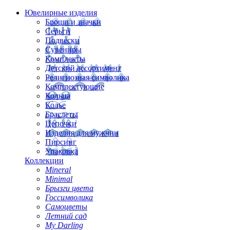
Ювелирные изделия
Броши и значки
Серьги
Подвески
Сувениры
Комплекты
Детский ассортимент
Религиозная символика
Комплектующие
Кольца
Колье
Браслеты
Цепочки
Изделия для мужчин
Пирсинг
Упаковка
Коллекции
Mineral
Minimal
Брызги цвета
Госсимволика
Самоцветы
Летний сад
My Darling