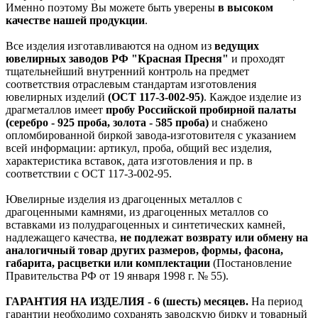
Именно поэтому Вы можете быть уверены
в высоком
качестве нашей продукции
.
Все изделия изготавливаются на одном из
ведущих
ювелирных заводов РФ "Красная Пресня"
и проходят
тщательнейший внутренний контроль на предмет
соответствия отраслевым стандартам изготовления
ювелирных изделий
(ОСТ 117-3-002-95)
. Каждое изделие из
драгметаллов имеет
пробу Российской пробирной палаты
(серебро - 925 проба, золота - 585 проба)
и снабжено
опломбированной биркой завода-изготовителя с указанием
всей информации: артикул, проба, общий вес изделия,
характеристика вставок, дата изготовления и пр. в
соответствии с ОСТ 117-3-002-95.
Ювелирные изделия из драгоценных металлов с
драгоценными камнями, из драгоценных металлов со
вставками из полудрагоценных и синтетических камней,
надлежащего качества,
не подлежат возврату или обмену на
аналогичный товар других размеров, формы, фасона,
габарита, расцветки или комплектации
(Постановление
Правительства РФ от 19 января 1998 г. № 55).
ГАРАНТИЯ НА ИЗДЕЛИЯ - 6 (шесть) месяцев.
На период
гарантии необходимо сохранять заводскую бирку и товарный