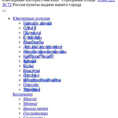
36 72
Россия
пункты выдачи вашего города
Ювелирные изделия
Броши и значки
Серьги
Подвески
Сувениры
Комплекты
Детский ассортимент
Религиозная символика
Комплектующие
Кольца
Колье
Браслеты
Цепочки
Изделия для мужчин
Пирсинг
Упаковка
Коллекции
Mineral
Minimal
Брызги цвета
Госсимволика
Самоцветы