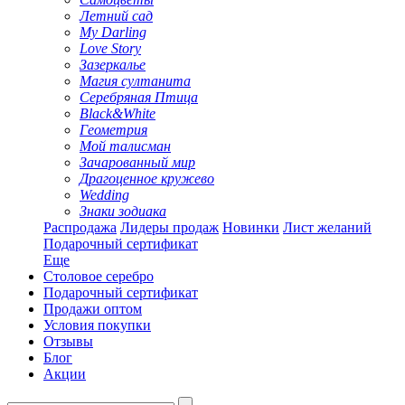
Летний сад
My Darling
Love Story
Зазеркалье
Магия султанита
Серебряная Птица
Black&White
Геометрия
Мой талисман
Зачарованный мир
Драгоценное кружево
Wedding
Знаки зодиака
Распродажа
Лидеры продаж
Новинки
Лист желаний
Подарочный сертификат
Еще
Столовое серебро
Подарочный сертификат
Продажи оптом
Условия покупки
Отзывы
Блог
Акции