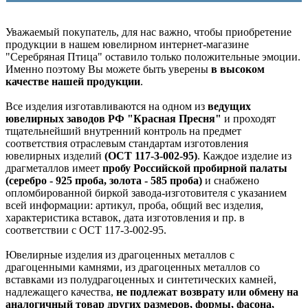
Уважаемый покупатель, для нас важно, чтобы приобретение
продукции в нашем ювелирном интернет-магазине
"Серебряная Птица" оставило только положительные эмоции.
Именно поэтому Вы можете быть уверены
в высоком
качестве нашей продукции
.
Все изделия изготавливаются на одном из
ведущих
ювелирных заводов РФ "Красная Пресня"
и проходят
тщательнейший внутренний контроль на предмет
соответствия отраслевым стандартам изготовления
ювелирных изделий
(ОСТ 117-3-002-95)
. Каждое изделие из
драгметаллов имеет
пробу Российской пробирной палаты
(серебро - 925 проба, золота - 585 проба)
и снабжено
опломбированной биркой завода-изготовителя с указанием
всей информации: артикул, проба, общий вес изделия,
характеристика вставок, дата изготовления и пр. в
соответствии с ОСТ 117-3-002-95.
Ювелирные изделия из драгоценных металлов с
драгоценными камнями, из драгоценных металлов со
вставками из полудрагоценных и синтетических камней,
надлежащего качества,
не подлежат возврату или обмену на
аналогичный товар других размеров, формы, фасона,