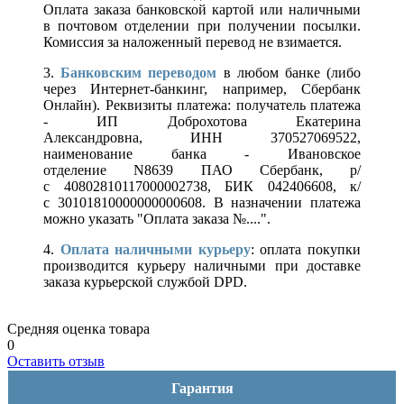
Оплата заказа банковской картой или наличными
в почтовом отделении при получении посылки.
Комиссия за наложенный перевод не взимается.
3.
Банковским переводом
в любом банке (либо
через Интернет-банкинг, например, Сбербанк
Онлайн). Реквизиты платежа: получатель платежа
- ИП Доброхотова Екатерина
Александровна, ИНН 370527069522,
наименование банка - Ивановское
отделение N8639 ПАО Сбербанк, р/
с 40802810117000002738, БИК 042406608, к/
с 30101810000000000608. В назначении платежа
можно указать "Оплата заказа №....".
4.
Оплата наличными курьеру
: оплата покупки
производится курьеру наличными при доставке
заказа курьерской службой DPD.
Средняя оценка товара
0
Оставить отзыв
Гарантия