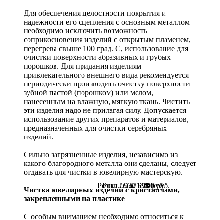
Для обеспечения целостности покрытия и
надежности его сцепления с основным металлом
необходимо исключить возможность
соприкосновения изделий с открытым пламенем,
перегрева свыше 100 град. С, использование для
очистки поверхности абразивных и грубых
порошков. Для придания изделиям
привлекательного внешнего вида рекомендуется
периодически производить очистку поверхности
зубной пастой (порошком) или мелом,
нанесенным на влажную, мягкую ткань. Чистить
эти изделия надо не прилагая силу. Допускается
использование других препаратов и материалов,
предназначенных для очистки серебряных
изделий.
Сильно загрязненные изделия, независимо из
какого благородного металла они сделаны, следует
отдавать для чистки в ювелирную мастерскую.
Розн.:
Розн.:
1600
930
1 200
698
руб.
руб.
Чистка ювелирных изделий с кристаллами,
закрепленными на пластике
С особым вниманием необходимо относиться к