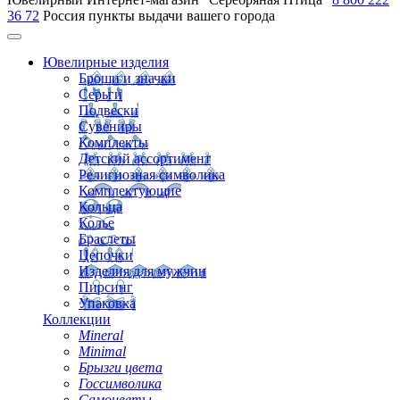
36 72
Россия
пункты выдачи вашего города
Ювелирные изделия
Броши и значки
Серьги
Подвески
Сувениры
Комплекты
Детский ассортимент
Религиозная символика
Комплектующие
Кольца
Колье
Браслеты
Цепочки
Изделия для мужчин
Пирсинг
Упаковка
Коллекции
Mineral
Minimal
Брызги цвета
Госсимволика
Самоцветы