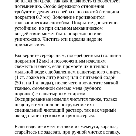
во влажной среде, так как влажность способствует
потемнению. Особо бережного отношения
требуют изделия из серебра с позолотой (толщина
покрытия 0.7 мк). Золочение производится
гальваническим способом. Покрытие достаточно
устойчиво, но при сильном механическом
воздействии может быть повреждено или
уничтожено. Чистить эти изделия надо не
прилагая силу.
Вы вернете серебряным, посеребренным (толщина
покрытия 12 мк) и позолоченным изделиям
свежесть и блеск, если промоете их в теплой
мыльной воде с добавлением нашатырного спирта
(1 ст. ложка на литр воды) или с питьевой содой
(50 г. на 1 л. воды), после чего прочистите мягкой
тканью, смоченной смесью мела (зубного
порошка) с нашатырным спиртом.
Оксидированные изделия чистятся также, только
не допустимо полное погружение их в
специальный чистящий раствор, так как черный
оксид станет тусклым и грязно-серым.
Если изделие имеет вставки из жемчуга, коралла,
старайтесь не задевать при ручной чистке вставку,