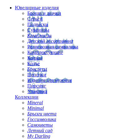
Ювелирные изделия
Броши и значки
Серьги
Подвески
Сувениры
Комплекты
Детский ассортимент
Религиозная символика
Комплектующие
Кольца
Колье
Браслеты
Цепочки
Изделия для мужчин
Пирсинг
Упаковка
Коллекции
Mineral
Minimal
Брызги цвета
Госсимволика
Самоцветы
Летний сад
My Darling