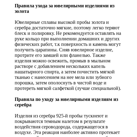
Правила ухода за ювелирными изделиями из
золота
Ювелирные сплавы высокой пробы золота и
серебра достаточно мягкие, поэтому легко теряют
блеск и полировку. Не рекомендуется оставлять на
руке кольцо при выполнении домашних и других
физических работ, т.к поверхность и камень могут
получить царапины. Сняв ювелирное изделие,
протрите его замшей или фланелью. Также
изделия можно освежить, промыв в мыльном
растворе с добавлением нескольких капель
нашатырного спирта, а затем почистить мягкой
тканью с нанесением на нее мела или зубного
порошка, затем ополоснуть в чистой воде и
протереть мягкой салфеткой (лучше специальной).
Правила по уходу за ювелирными изделиям из
серебра
Изделия из серебра 925-й пробы тускнеют и
покрываются темным налетом в результате
воздействия сероводорода, содержащегося в
воздухе. Эта реакция наиболее активно протекает