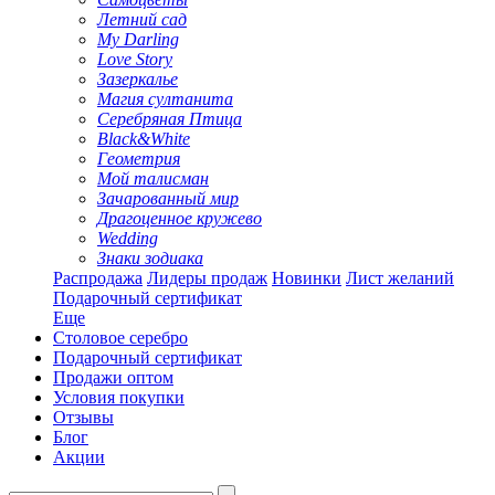
Летний сад
My Darling
Love Story
Зазеркалье
Магия султанита
Серебряная Птица
Black&White
Геометрия
Мой талисман
Зачарованный мир
Драгоценное кружево
Wedding
Знаки зодиака
Распродажа
Лидеры продаж
Новинки
Лист желаний
Подарочный сертификат
Еще
Столовое серебро
Подарочный сертификат
Продажи оптом
Условия покупки
Отзывы
Блог
Акции