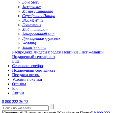
Love Story
Зазеркалье
Магия султанита
Серебряная Птица
Black&White
Геометрия
Мой талисман
Зачарованный мир
Драгоценное кружево
Wedding
Знаки зодиака
Распродажа
Лидеры продаж
Новинки
Лист желаний
Подарочный сертификат
Еще
Столовое серебро
Подарочный сертификат
Продажи оптом
Условия покупки
Отзывы
Блог
Акции
8 800 222 36 72
Ювелирный Интернет-магазин "Серебряная Птица"
8 800 222