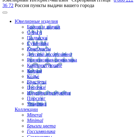
36 72
Россия
пункты выдачи вашего города
Ювелирные изделия
Броши и значки
Серьги
Подвески
Сувениры
Комплекты
Детский ассортимент
Религиозная символика
Комплектующие
Кольца
Колье
Браслеты
Цепочки
Изделия для мужчин
Пирсинг
Упаковка
Коллекции
Mineral
Minimal
Брызги цвета
Госсимволика
Самоцветы