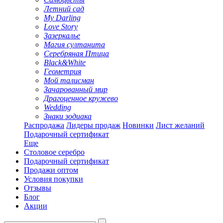
Летний сад
My Darling
Love Story
Зазеркалье
Магия султанита
Серебряная Птица
Black&White
Геометрия
Мой талисман
Зачарованный мир
Драгоценное кружево
Wedding
Знаки зодиака
Распродажа
Лидеры продаж
Новинки
Лист желаний
Подарочный сертификат
Еще
Столовое серебро
Подарочный сертификат
Продажи оптом
Условия покупки
Отзывы
Блог
Акции