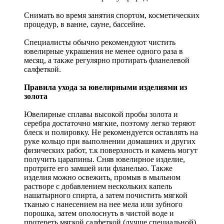
Снимать во время занятия спортом, косметических
процедур, в ванне, сауне, бассейне.
Специалисты обычно рекомендуют чистить
ювелирные украшения не менее одного раза в
месяц, а также регулярно протирать фланелевой
салфеткой.
Правила ухода за ювелирными изделиями из
золота
Ювелирные сплавы высокой пробы золота и
серебра достаточно мягкие, поэтому легко теряют
блеск и полировку. Не рекомендуется оставлять на
руке кольцо при выполнении домашних и других
физических работ, т.к поверхность и камень могут
получить царапины. Сняв ювелирное изделие,
протрите его замшей или фланелью. Также
изделия можно освежить, промыв в мыльном
растворе с добавлением нескольких капель
нашатырного спирта, а затем почистить мягкой
тканью с нанесением на нее мела или зубного
порошка, затем ополоснуть в чистой воде и
протереть мягкой салфеткой (лучше специальной).