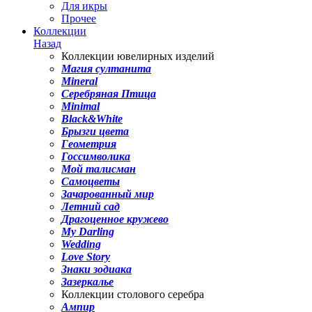
Для икры
Прочее
Коллекции
Назад
Коллекции ювелирных изделий
Магия султанита
Mineral
Серебряная Птица
Minimal
Black&White
Брызги цвета
Геометрия
Госсимволика
Мой талисман
Самоцветы
Зачарованный мир
Летний сад
Драгоценное кружево
My Darling
Wedding
Love Story
Знаки зодиака
Зазеркалье
Коллекции столового серебра
Ампир