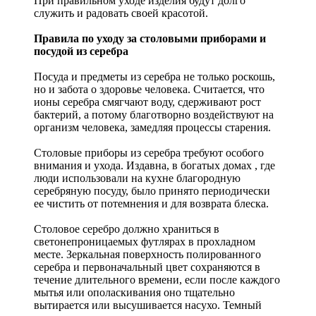
При правильном уходе изделия будут долго
служить и радовать своей красотой.
Правила по уходу за столовыми приборами и
посудой из серебра
Посуда и предметы из серебра не только роскошь,
но и забота о здоровье человека. Считается, что
ионы серебра смягчают воду, сдерживают рост
бактерий, а потому благотворно воздействуют на
организм человека, замедляя процессы старения.
Столовые приборы из серебра требуют особого
внимания и ухода. Издавна, в богатых домах , где
люди использовали на кухне благородную
серебряную посуду, было принято периодически
ее чистить от потемнения и для возврата блеска.
Столовое серебро должно храниться в
светонепроницаемых футлярах в прохладном
месте. Зеркальная поверхность полированного
серебра и первоначальный цвет сохраняются в
течение длительного времени, если после каждого
мытья или ополаскивания оно тщательно
вытирается или высушивается насухо. Темный