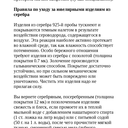
Правила по уходу за ювелирными изделиям из
серебра
Изделия из серебра 925-й пробы тускнеют и
покрываются темным налетом в результате
воздействия сероводорода, содержащегося в
воздухе. Эта реакция наиболее активно протекает
во влажной среде, так как влажность способствует
потемнению. Особо бережного отношения
требуют изделия из серебра с позолотой (толщина
покрытия 0.7 мк). Золочение производится
гальваническим способом. Покрытие достаточно
устойчиво, но при сильном механическом
воздействии может быть повреждено или
уничтожено. Чистить эти изделия надо не
прилагая силу.
Вы вернете серебряным, посеребренным (толщина
покрытия 12 мк) и позолоченным изделиям
свежесть и блеск, если промоете их в теплой
мыльной воде с добавлением нашатырного спирта
(1 ст. ложка на литр воды) или с питьевой содой
(50 г. на 1 л. воды), после чего прочистите мягкой
тканью, смоченной смесью мела (зубного