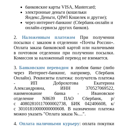
банковские карты VISA, Mastercard;
электронные деньги (кошельки
Яндекс.Деньги, QIWI Кошелек и другие);
через интернет-банкинг (Сбербанк-онлайн и
онлайн-сервисы других банков).
2.
Наложенным платежом
При получении
посылки с заказом в отделении «Почты России».
Оплата заказа банковской картой или наличными
в почтовом отделении при получении посылки.
Комиссия за наложенный перевод не взимается.
3.
Банковским переводом
в любом банке (либо
через Интернет-банкинг, например, Сбербанк
Онлайн). Реквизиты платежа: получатель платежа
- ИП Доброхотова Екатерина
Александровна, ИНН 370527069522,
наименование банка - Ивановское
отделение N8639 ПАО Сбербанк, р/
с 40802810117000002738, БИК 042406608, к/
с 30101810000000000608. В назначении платежа
можно указать "Оплата заказа №....".
4.
Оплата наличными курьеру
: оплата покупки