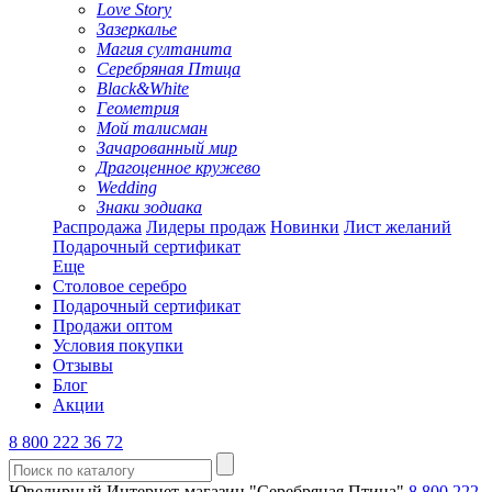
Love Story
Зазеркалье
Магия султанита
Серебряная Птица
Black&White
Геометрия
Мой талисман
Зачарованный мир
Драгоценное кружево
Wedding
Знаки зодиака
Распродажа
Лидеры продаж
Новинки
Лист желаний
Подарочный сертификат
Еще
Столовое серебро
Подарочный сертификат
Продажи оптом
Условия покупки
Отзывы
Блог
Акции
8 800 222 36 72
Ювелирный Интернет-магазин "Серебряная Птица"
8 800 222