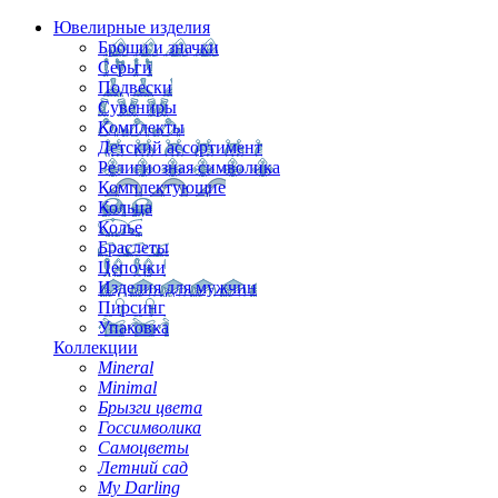
Ювелирные изделия
Броши и значки
Серьги
Подвески
Сувениры
Комплекты
Детский ассортимент
Религиозная символика
Комплектующие
Кольца
Колье
Браслеты
Цепочки
Изделия для мужчин
Пирсинг
Упаковка
Коллекции
Mineral
Minimal
Брызги цвета
Госсимволика
Самоцветы
Летний сад
My Darling