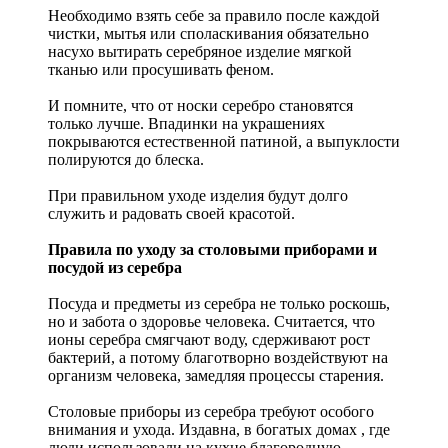
Необходимо взять себе за правило после каждой
чистки, мытья или споласкивания обязательно
насухо вытирать серебряное изделие мягкой
тканью или просушивать феном.
И помните, что от носки серебро становятся
только лучше. Впадинки на украшениях
покрываются естественной патиной, а выпуклости
полируются до блеска.
При правильном уходе изделия будут долго
служить и радовать своей красотой.
Правила по уходу за столовыми приборами и
посудой из серебра
Посуда и предметы из серебра не только роскошь,
но и забота о здоровье человека. Считается, что
ионы серебра смягчают воду, сдерживают рост
бактерий, а потому благотворно воздействуют на
организм человека, замедляя процессы старения.
Столовые приборы из серебра требуют особого
внимания и ухода. Издавна, в богатых домах , где
люди использовали на кухне благородную