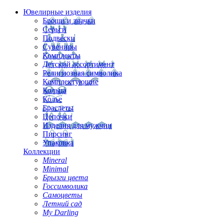
Ювелирные изделия
Броши и значки
Серьги
Подвески
Сувениры
Комплекты
Детский ассортимент
Религиозная символика
Комплектующие
Кольца
Колье
Браслеты
Цепочки
Изделия для мужчин
Пирсинг
Упаковка
Коллекции
Mineral
Minimal
Брызги цвета
Госсимволика
Самоцветы
Летний сад
My Darling