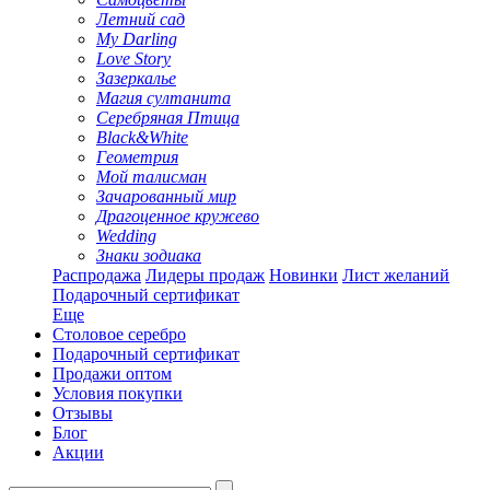
Летний сад
My Darling
Love Story
Зазеркалье
Магия султанита
Серебряная Птица
Black&White
Геометрия
Мой талисман
Зачарованный мир
Драгоценное кружево
Wedding
Знаки зодиака
Распродажа
Лидеры продаж
Новинки
Лист желаний
Подарочный сертификат
Еще
Столовое серебро
Подарочный сертификат
Продажи оптом
Условия покупки
Отзывы
Блог
Акции