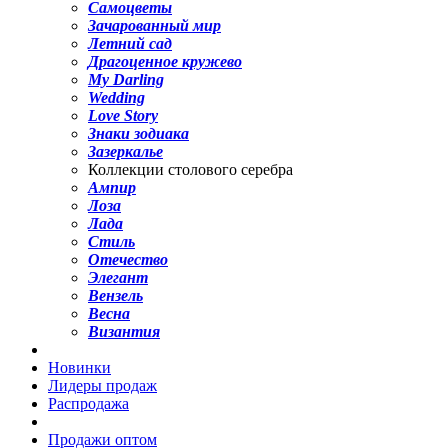
Самоцветы
Зачарованный мир
Летний сад
Драгоценное кружево
My Darling
Wedding
Love Story
Знаки зодиака
Зазеркалье
Коллекции столового серебра
Ампир
Лоза
Лада
Стиль
Отечество
Элегант
Вензель
Весна
Византия
Новинки
Лидеры продаж
Распродажа
Продажи оптом