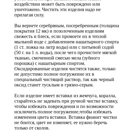
воздействии может быть повреждено или
уничтожено. Чистить эти изделия надо не
прилагая силу.
Вы вернете серебряным, посеребренным (толщина
покрытия 12 мк) и позолоченным изделиям
свежесть и блеск, если промоете их в теплой
мыльной воде с добавлением нашатырного спирта
(1 ст. ложка на литр воды) или с питьевой содой
(50 г. на 1 л. воды), после чего прочистите мягкой
тканью, смоченной смесью мела (зубного
порошка) с нашатырным спиртом.
Оксидированные изделия чистятся также, только
не допустимо полное погружение их в
специальный чистящий раствор, так как черный
оксид станет тусклым и грязно-серым.
Если изделие имеет вставки из жемчуга, коралла,
старайтесь не задевать при ручной чистке вставку,
чтобы избежать повреждения и по возможности
исключить полное погружение,чтобы избежать
изменения цвета вставки. Вставка фианит чистки
не боится, цвет не изменяет, ее нужно беречь
только от сколов.