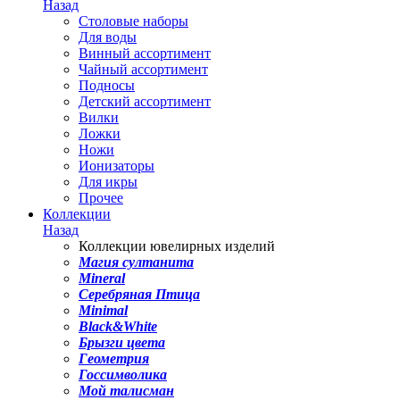
Назад
Столовые наборы
Для воды
Винный ассортимент
Чайный ассортимент
Подносы
Детский ассортимент
Вилки
Ложки
Ножи
Ионизаторы
Для икры
Прочее
Коллекции
Назад
Коллекции ювелирных изделий
Магия султанита
Mineral
Серебряная Птица
Minimal
Black&White
Брызги цвета
Геометрия
Госсимволика
Мой талисман