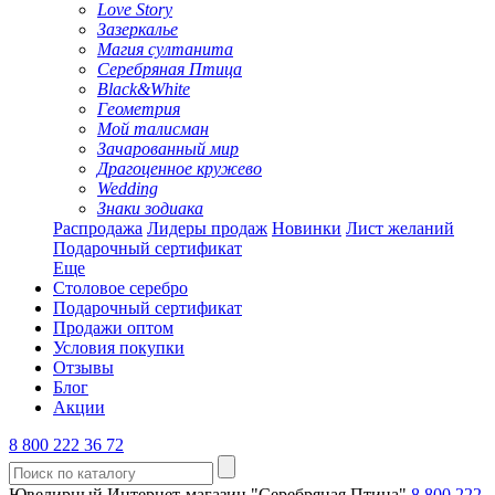
Love Story
Зазеркалье
Магия султанита
Серебряная Птица
Black&White
Геометрия
Мой талисман
Зачарованный мир
Драгоценное кружево
Wedding
Знаки зодиака
Распродажа
Лидеры продаж
Новинки
Лист желаний
Подарочный сертификат
Еще
Столовое серебро
Подарочный сертификат
Продажи оптом
Условия покупки
Отзывы
Блог
Акции
8 800 222 36 72
Ювелирный Интернет-магазин "Серебряная Птица"
8 800 222