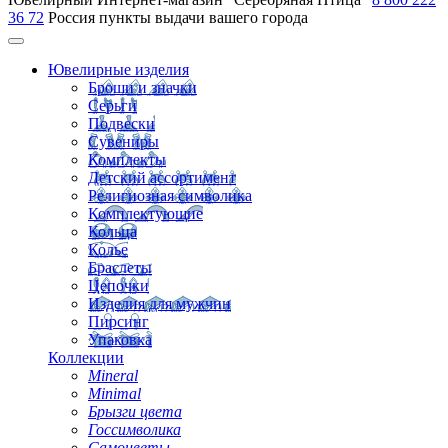
36 72
Россия
пункты выдачи вашего города
Ювелирные изделия
Броши и значки
Серьги
Подвески
Сувениры
Комплекты
Детский ассортимент
Религиозная символика
Комплектующие
Кольца
Колье
Браслеты
Цепочки
Изделия для мужчин
Пирсинг
Упаковка
Коллекции
Mineral
Minimal
Брызги цвета
Госсимволика
Самоцветы