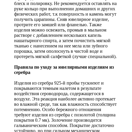
блеск и полировку. Не рекомендуется оставлять на
руке кольцо при выполнении домашних и других
физических работ, т.к поверхность и камень могут
получить царапины. Сняв ювелирное изделие,
протрите его замшей или фланелью. Также
изделия можно освежить, промыв в мыльном
растворе с добавлением нескольких капель
нашатырного спирта, а затем почистить мягкой
тканью с нанесением на нее мела или зубного
порошка, затем ополоснуть в чистой воде и
протереть мягкой салфеткой (лучше специальной).
Правила по уходу за ювелирными изделиям из
серебра
Изделия из серебра 925-й пробы тускнеют и
покрываются темным налетом в результате
воздействия сероводорода, содержащегося в
воздухе. Эта реакция наиболее активно протекает
во влажной среде, так как влажность способствует
потемнению. Особо бережного отношения
требуют изделия из серебра с позолотой (толщина
покрытия 0.7 мк). Золочение производится
гальваническим способом. Покрытие достаточно
устойчиво, но при сильном механическом