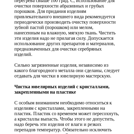
перегрева свыше 100 град. С, использование для
очистки поверхности абразивных и грубых
порошков. Для придания изделиям
привлекательного внешнего вида рекомендуется
периодически производить очистку поверхности
зубной пастой (порошком) или мелом,
нанесенным на влажную, мягкую ткань. Чистить
эти изделия надо не прилагая силу. Допускается
использование других препаратов и материалов,
предназначенных для очистки серебряных
изделий.
Сильно загрязненные изделия, независимо из
какого благородного металла они сделаны, следует
отдавать для чистки в ювелирную мастерскую.
Чистка ювелирных изделий с кристаллами,
закрепленными на пластике
С особым вниманием необходимо относиться к
изделиям с кристаллами, закрепленными на
пластик. Пластик со временем может пересохнуть,
а кристаллы выпасть. Чтобы этого не допустить,
надо беречь эти изделия от влаги и резких
перепадов температур. Обязательно исключить