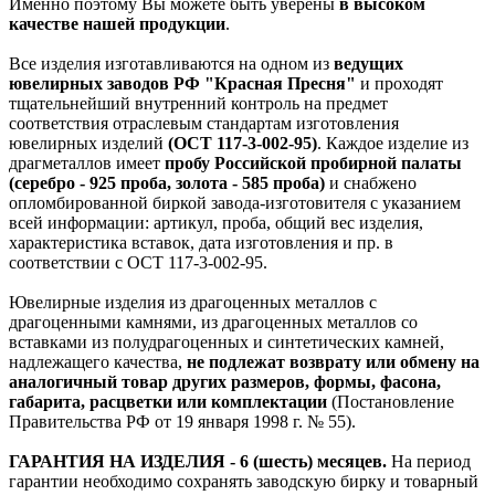
Именно поэтому Вы можете быть уверены
в высоком
качестве нашей продукции
.
Все изделия изготавливаются на одном из
ведущих
ювелирных заводов РФ "Красная Пресня"
и проходят
тщательнейший внутренний контроль на предмет
соответствия отраслевым стандартам изготовления
ювелирных изделий
(ОСТ 117-3-002-95)
. Каждое изделие из
драгметаллов имеет
пробу Российской пробирной палаты
(серебро - 925 проба, золота - 585 проба)
и снабжено
опломбированной биркой завода-изготовителя с указанием
всей информации: артикул, проба, общий вес изделия,
характеристика вставок, дата изготовления и пр. в
соответствии с ОСТ 117-3-002-95.
Ювелирные изделия из драгоценных металлов с
драгоценными камнями, из драгоценных металлов со
вставками из полудрагоценных и синтетических камней,
надлежащего качества,
не подлежат возврату или обмену на
аналогичный товар других размеров, формы, фасона,
габарита, расцветки или комплектации
(Постановление
Правительства РФ от 19 января 1998 г. № 55).
ГАРАНТИЯ НА ИЗДЕЛИЯ - 6 (шесть) месяцев.
На период
гарантии необходимо сохранять заводскую бирку и товарный