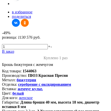
в избранное
поделиться
-49%
розница:
1130
576
руб.
+
-
В заказ
Куплено 1 раз
Брошь бижутерия с жемчугом
Код товара:
1544063
Производство:
ПЮЗ Красная Пресня
Металл:
бижутерия
Отделка:
серебрение с оксидированием
Вставка:
жемчуг культ.
Цвет:
белый
Для кого:
женское
Габариты:
Длина броши 40 мм, высота 18 мм, диаметр
вставки 8 мм