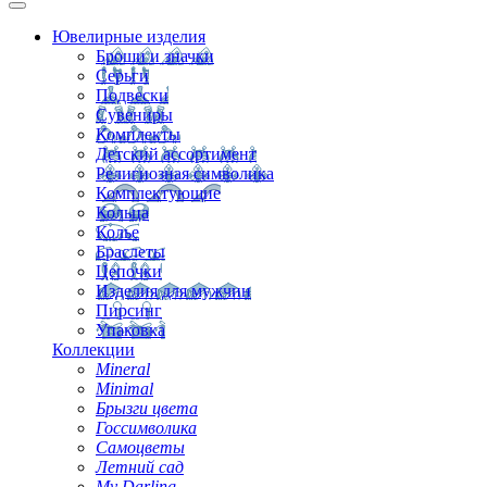
Ювелирные изделия
Броши и значки
Серьги
Подвески
Сувениры
Комплекты
Детский ассортимент
Религиозная символика
Комплектующие
Кольца
Колье
Браслеты
Цепочки
Изделия для мужчин
Пирсинг
Упаковка
Коллекции
Mineral
Minimal
Брызги цвета
Госсимволика
Самоцветы
Летний сад
My Darling