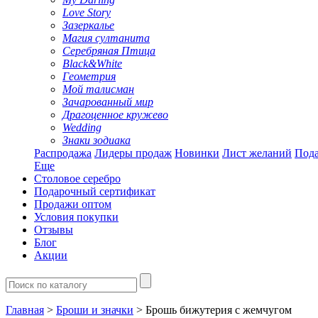
Love Story
Зазеркалье
Магия султанита
Серебряная Птица
Black&White
Геометрия
Мой талисман
Зачарованный мир
Драгоценное кружево
Wedding
Знаки зодиака
Распродажа
Лидеры продаж
Новинки
Лист желаний
Пода
Еще
Столовое серебро
Подарочный сертификат
Продажи оптом
Условия покупки
Отзывы
Блог
Акции
Главная
>
Броши и значки
> Брошь бижутерия с жемчугом