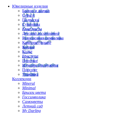
Ювелирные изделия
Броши и значки
Серьги
Подвески
Сувениры
Комплекты
Детский ассортимент
Религиозная символика
Комплектующие
Кольца
Колье
Браслеты
Цепочки
Изделия для мужчин
Пирсинг
Упаковка
Коллекции
Mineral
Minimal
Брызги цвета
Госсимволика
Самоцветы
Летний сад
My Darling