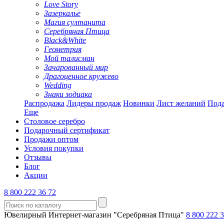
Love Story
Зазеркалье
Магия султанита
Серебряная Птица
Black&White
Геометрия
Мой талисман
Зачарованный мир
Драгоценное кружево
Wedding
Знаки зодиака
Распродажа
Лидеры продаж
Новинки
Лист желаний
Пода
Еще
Столовое серебро
Подарочный сертификат
Продажи оптом
Условия покупки
Отзывы
Блог
Акции
8 800 222 36 72
Ювелирный Интернет-магазин "Серебряная Птица"
8 800 222 