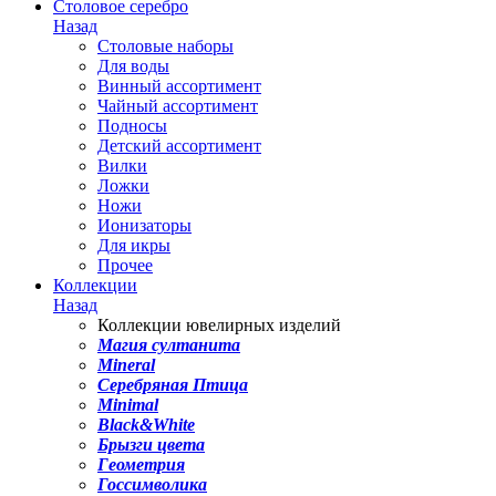
Столовое серебро
Назад
Столовые наборы
Для воды
Винный ассортимент
Чайный ассортимент
Подносы
Детский ассортимент
Вилки
Ложки
Ножи
Ионизаторы
Для икры
Прочее
Коллекции
Назад
Коллекции ювелирных изделий
Магия султанита
Mineral
Серебряная Птица
Minimal
Black&White
Брызги цвета
Геометрия
Госсимволика