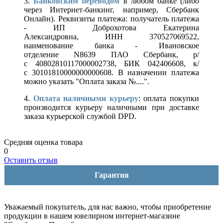
3.
Банковским переводом
в любом банке (либо
через Интернет-банкинг, например, Сбербанк
Онлайн). Реквизиты платежа: получатель платежа
- ИП Доброхотова Екатерина
Александровна, ИНН 370527069522,
наименование банка - Ивановское
отделение N8639 ПАО Сбербанк, р/
с 40802810117000002738, БИК 042406608, к/
с 30101810000000000608. В назначении платежа
можно указать "Оплата заказа №....".
4.
Оплата наличными курьеру
: оплата покупки
производится курьеру наличными при доставке
заказа курьерской службой DPD.
Средняя оценка товара
0
Оставить отзыв
Гарантия
Уважаемый покупатель, для нас важно, чтобы приобретение
продукции в нашем ювелирном интернет-магазине