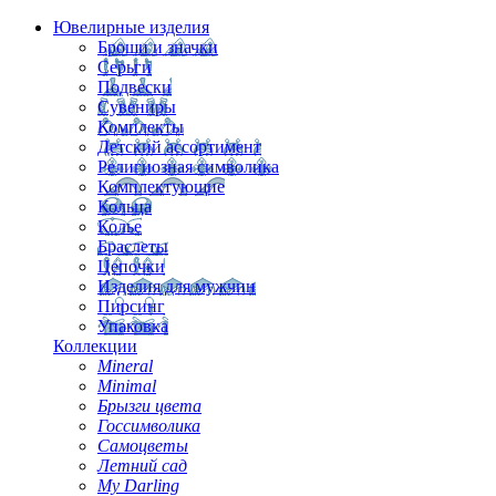
Ювелирные изделия
Броши и значки
Серьги
Подвески
Сувениры
Комплекты
Детский ассортимент
Религиозная символика
Комплектующие
Кольца
Колье
Браслеты
Цепочки
Изделия для мужчин
Пирсинг
Упаковка
Коллекции
Mineral
Minimal
Брызги цвета
Госсимволика
Самоцветы
Летний сад
My Darling