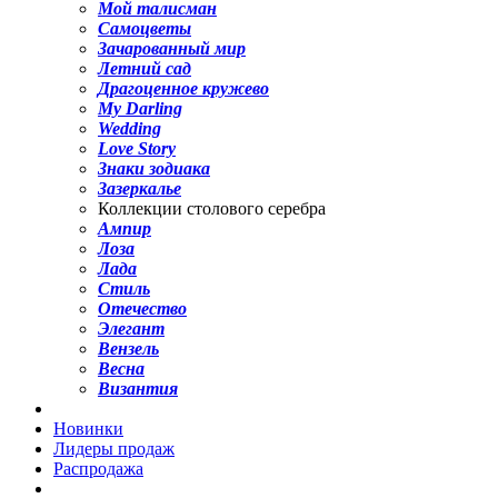
Мой талисман
Самоцветы
Зачарованный мир
Летний сад
Драгоценное кружево
My Darling
Wedding
Love Story
Знаки зодиака
Зазеркалье
Коллекции столового серебра
Ампир
Лоза
Лада
Стиль
Отечество
Элегант
Вензель
Весна
Византия
Новинки
Лидеры продаж
Распродажа