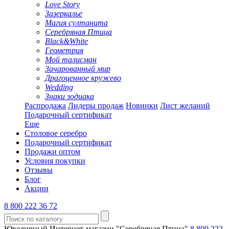
Love Story
Зазеркалье
Магия султанита
Серебряная Птица
Black&White
Геометрия
Мой талисман
Зачарованный мир
Драгоценное кружево
Wedding
Знаки зодиака
Распродажа
Лидеры продаж
Новинки
Лист желаний
Подарочный сертификат
Еще
Столовое серебро
Подарочный сертификат
Продажи оптом
Условия покупки
Отзывы
Блог
Акции
8 800 222 36 72
Ювелирный Интернет-магазин "Серебряная Птица"
8 800 222