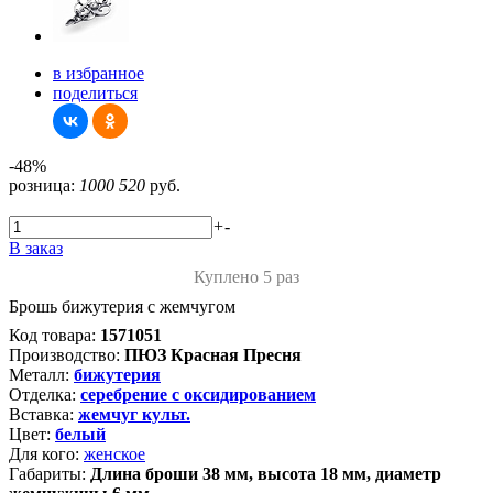
в избранное
поделиться
-48%
розница:
1000
520
руб.
+
-
В заказ
Куплено 5 раз
Брошь бижутерия с жемчугом
Код товара:
1571051
Производство:
ПЮЗ Красная Пресня
Металл:
бижутерия
Отделка:
серебрение с оксидированием
Вставка:
жемчуг культ.
Цвет:
белый
Для кого:
женское
Габариты:
Длина броши 38 мм, высота 18 мм, диаметр