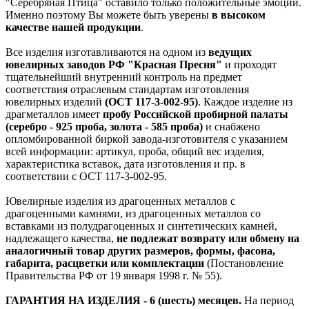
"Серебряная Птица" оставило только положительные эмоции.
Именно поэтому Вы можете быть уверены
в высоком
качестве нашей продукции
.
Все изделия изготавливаются на одном из
ведущих
ювелирных заводов РФ "Красная Пресня"
и проходят
тщательнейший внутренний контроль на предмет
соответствия отраслевым стандартам изготовления
ювелирных изделий
(ОСТ 117-3-002-95)
. Каждое изделие из
драгметаллов имеет
пробу Российской пробирной палаты
(серебро - 925 проба, золота - 585 проба)
и снабжено
опломбированной биркой завода-изготовителя с указанием
всей информации: артикул, проба, общий вес изделия,
характеристика вставок, дата изготовления и пр. в
соответствии с ОСТ 117-3-002-95.
Ювелирные изделия из драгоценных металлов с
драгоценными камнями, из драгоценных металлов со
вставками из полудрагоценных и синтетических камней,
надлежащего качества,
не подлежат возврату или обмену на
аналогичный товар других размеров, формы, фасона,
габарита, расцветки или комплектации
(Постановление
Правительства РФ от 19 января 1998 г. № 55).
ГАРАНТИЯ НА ИЗДЕЛИЯ - 6 (шесть) месяцев.
На период