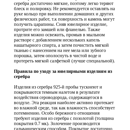
серебра достаточно мягкие, поэтому легко теряют
блеск и полировку. Не рекомендуется оставлять на
руке кольцо при выполнении домашних и других
физических работ, т.к поверхность и камень могут
получить царапины. Сняв ювелирное изделие,
протрите его замшей или фланелью. Также
изделия можно освежить, промыв в мыльном
растворе с добавлением нескольких капель
нашатырного спирта, а затем почистить мягкой
тканью с нанесением на нее мела или зубного
порошка, затем ополоснуть в чистой воде и
протереть мягкой салфеткой (лучше специальной).
Правила по уходу за ювелирными изделиям из
серебра
Изделия из серебра 925-й пробы тускнеют и
покрываются темным налетом в результате
воздействия сероводорода, содержащегося в
воздухе. Эта реакция наиболее активно протекает
во влажной среде, так как влажность способствует
потемнению. Особо бережного отношения
требуют изделия из серебра с позолотой (толщина
покрытия 0.7 мк). Золочение производится
гальваническим способом. Покрытие достаточно