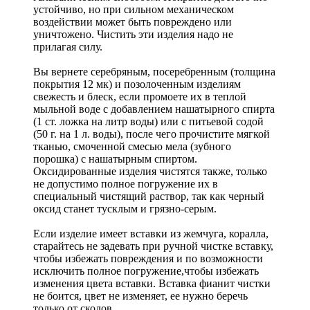
устойчиво, но при сильном механическом
воздействии может быть повреждено или
уничтожено. Чистить эти изделия надо не
прилагая силу.
Вы вернете серебряным, посеребренным (толщина
покрытия 12 мк) и позолоченным изделиям
свежесть и блеск, если промоете их в теплой
мыльной воде с добавлением нашатырного спирта
(1 ст. ложка на литр воды) или с питьевой содой
(50 г. на 1 л. воды), после чего прочистите мягкой
тканью, смоченной смесью мела (зубного
порошка) с нашатырным спиртом.
Оксидированные изделия чистятся также, только
не допустимо полное погружение их в
специальный чистящий раствор, так как черный
оксид станет тусклым и грязно-серым.
Если изделие имеет вставки из жемчуга, коралла,
старайтесь не задевать при ручной чистке вставку,
чтобы избежать повреждения и по возможности
исключить полное погружение,чтобы избежать
изменения цвета вставки. Вставка фианит чистки
не боится, цвет не изменяет, ее нужно беречь
только от сколов.