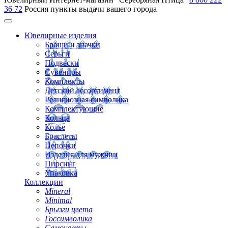
36 72
Россия
пункты выдачи вашего города
Ювелирные изделия
Броши и значки
Серьги
Подвески
Сувениры
Комплекты
Детский ассортимент
Религиозная символика
Комплектующие
Кольца
Колье
Браслеты
Цепочки
Изделия для мужчин
Пирсинг
Упаковка
Коллекции
Mineral
Minimal
Брызги цвета
Госсимволика
Самоцветы