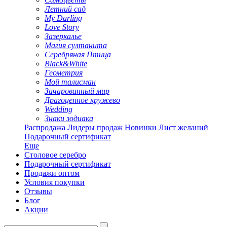
Летний сад
My Darling
Love Story
Зазеркалье
Магия султанита
Серебряная Птица
Black&White
Геометрия
Мой талисман
Зачарованный мир
Драгоценное кружево
Wedding
Знаки зодиака
Распродажа
Лидеры продаж
Новинки
Лист желаний
Подарочный сертификат
Еще
Столовое серебро
Подарочный сертификат
Продажи оптом
Условия покупки
Отзывы
Блог
Акции