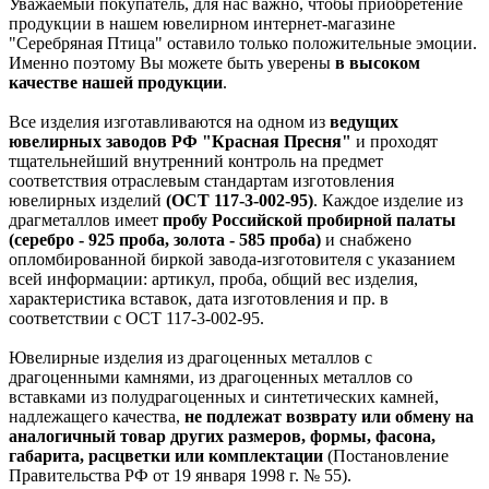
Уважаемый покупатель, для нас важно, чтобы приобретение
продукции в нашем ювелирном интернет-магазине
"Серебряная Птица" оставило только положительные эмоции.
Именно поэтому Вы можете быть уверены
в высоком
качестве нашей продукции
.
Все изделия изготавливаются на одном из
ведущих
ювелирных заводов РФ "Красная Пресня"
и проходят
тщательнейший внутренний контроль на предмет
соответствия отраслевым стандартам изготовления
ювелирных изделий
(ОСТ 117-3-002-95)
. Каждое изделие из
драгметаллов имеет
пробу Российской пробирной палаты
(серебро - 925 проба, золота - 585 проба)
и снабжено
опломбированной биркой завода-изготовителя с указанием
всей информации: артикул, проба, общий вес изделия,
характеристика вставок, дата изготовления и пр. в
соответствии с ОСТ 117-3-002-95.
Ювелирные изделия из драгоценных металлов с
драгоценными камнями, из драгоценных металлов со
вставками из полудрагоценных и синтетических камней,
надлежащего качества,
не подлежат возврату или обмену на
аналогичный товар других размеров, формы, фасона,
габарита, расцветки или комплектации
(Постановление
Правительства РФ от 19 января 1998 г. № 55).