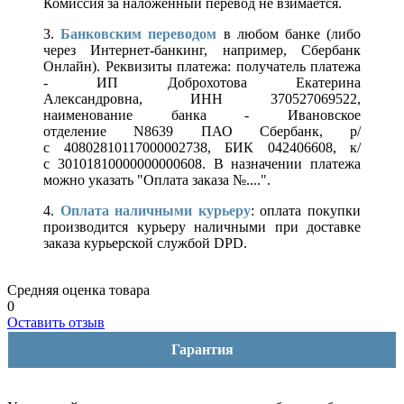
Комиссия за наложенный перевод не взимается.
3.
Банковским переводом
в любом банке (либо
через Интернет-банкинг, например, Сбербанк
Онлайн). Реквизиты платежа: получатель платежа
- ИП Доброхотова Екатерина
Александровна, ИНН 370527069522,
наименование банка - Ивановское
отделение N8639 ПАО Сбербанк, р/
с 40802810117000002738, БИК 042406608, к/
с 30101810000000000608. В назначении платежа
можно указать "Оплата заказа №....".
4.
Оплата наличными курьеру
: оплата покупки
производится курьеру наличными при доставке
заказа курьерской службой DPD.
Средняя оценка товара
0
Оставить отзыв
Гарантия