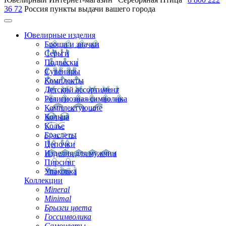
36 72
Россия
пункты выдачи вашего города
Ювелирные изделия
Броши и значки
Серьги
Подвески
Сувениры
Комплекты
Детский ассортимент
Религиозная символика
Комплектующие
Кольца
Колье
Браслеты
Цепочки
Изделия для мужчин
Пирсинг
Упаковка
Коллекции
Mineral
Minimal
Брызги цвета
Госсимволика
Самоцветы