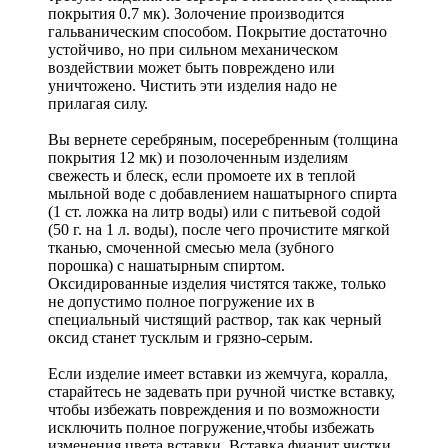
покрытия 0.7 мк). Золочение производится
гальваническим способом. Покрытие достаточно
устойчиво, но при сильном механическом
воздействии может быть повреждено или
уничтожено. Чистить эти изделия надо не
прилагая силу.
Вы вернете серебряным, посеребренным (толщина
покрытия 12 мк) и позолоченным изделиям
свежесть и блеск, если промоете их в теплой
мыльной воде с добавлением нашатырного спирта
(1 ст. ложка на литр воды) или с питьевой содой
(50 г. на 1 л. воды), после чего прочистите мягкой
тканью, смоченной смесью мела (зубного
порошка) с нашатырным спиртом.
Оксидированные изделия чистятся также, только
не допустимо полное погружение их в
специальный чистящий раствор, так как черный
оксид станет тусклым и грязно-серым.
Если изделие имеет вставки из жемчуга, коралла,
старайтесь не задевать при ручной чистке вставку,
чтобы избежать повреждения и по возможности
исключить полное погружение,чтобы избежать
изменения цвета вставки. Вставка фианит чистки