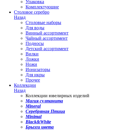
Упаковка
Комплектующие
Столовое серебро
Назад
Столовые наборы
Для воды
Винный ассортимент
Чайный ассортимент
Подносы
Детский ассортимент
Вилки
Ложки
Ножи
Ионизаторы
Для икры
Прочее
Коллекции
Назад
Коллекции ювелирных изделий
Магия султанита
Mineral
Серебряная Птица
Minimal
Black&White
Брызги цвета