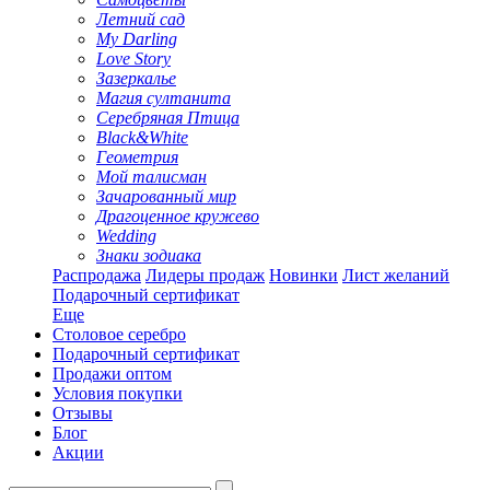
Летний сад
My Darling
Love Story
Зазеркалье
Магия султанита
Серебряная Птица
Black&White
Геометрия
Мой талисман
Зачарованный мир
Драгоценное кружево
Wedding
Знаки зодиака
Распродажа
Лидеры продаж
Новинки
Лист желаний
Подарочный сертификат
Еще
Столовое серебро
Подарочный сертификат
Продажи оптом
Условия покупки
Отзывы
Блог
Акции