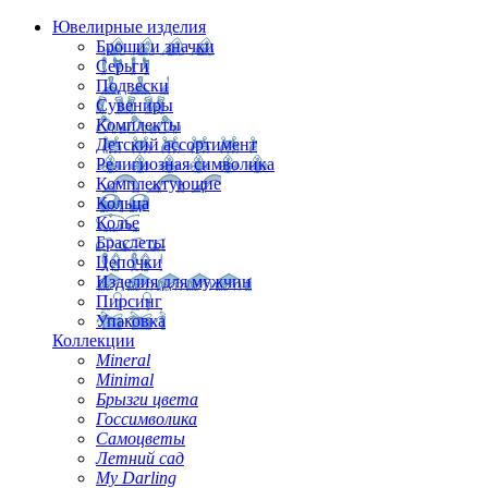
Ювелирные изделия
Броши и значки
Серьги
Подвески
Сувениры
Комплекты
Детский ассортимент
Религиозная символика
Комплектующие
Кольца
Колье
Браслеты
Цепочки
Изделия для мужчин
Пирсинг
Упаковка
Коллекции
Mineral
Minimal
Брызги цвета
Госсимволика
Самоцветы
Летний сад
My Darling