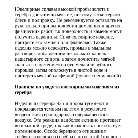
Ювелирные сплавы высокой пробы золота и
серебра достаточно мягкие, поэтому легко теряют
блеск и полировку. Не рекомендуется оставлять на
руке кольцо при выполнении домашних и других
физических работ, т.к поверхность и камень могут
получить царапины. Сняв ювелирное изделие,
протрите его замшей или фланелью. Также
изделия можно освежить, промыв в мыльном
растворе с добавлением нескольких капель
нашатырного спирта, а затем почистить мягкой
тканью с нанесением на нее мела или зубного
порошка, затем ополоснуть в чистой воде и
протереть мягкой салфеткой (лучше специальной).
Правила по уходу за ювелирными изделиям из
серебра
Изделия из серебра 925-й пробы тускнеют и
покрываются темным налетом в результате
воздействия сероводорода, содержащегося в
воздухе. Эта реакция наиболее активно протекает
во влажной среде, так как влажность способствует
потемнению. Особо бережного отношения
требуют изделия из серебра с позолотой (толщина