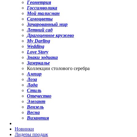
Геометрия
Госсимволика
Мой талисман
Самоцветы
Зачарованный мир
Летний сад
Драгоценное кружево
My Darling
Wedding
Love Story
Знаки зодиака
Зазеркалье
Коллекции столового серебра
Ампир
Лоза
Лада
Стиль
Отечество
Элегант
Вензель
Весна
Византия
Новинки
Лидеры продаж