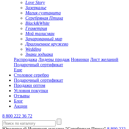
Love Story
Зазеркалье
Магия султанита
Серебряная Птица
Black&White
Геометрия
Мой талисман
Зачарованный мир
Драгоценное кружево
Wedding
Знаки зодиака
Распродажа
Лидеры продаж
Новинки
Лист желаний
Подарочный сертификат
Еще
Столовое серебро
Подарочный сертификат
Продажи оптом
Условия покупки
Отзывы
Блог
Акции
8 800 222 36 72
Ювелирный Интернет-магазин "Серебряная Птица"
8 800 222