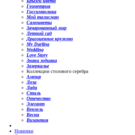
Брызги цвета
Геометрия
Госсимволика
Мой талисман
Самоцветы
Зачарованный мир
Летний сад
Драгоценное кружево
My Darling
Wedding
Love Story
Знаки зодиака
Зазеркалье
Коллекции столового серебра
Ампир
Лоза
Лада
Стиль
Отечество
Элегант
Вензель
Весна
Византия
Новинки