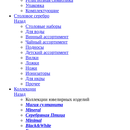
Религиозная символика
Упаковка
Комплектующие
Столовое серебро
Назад
Столовые наборы
Для воды
Винный ассортимент
Чайный ассортимент
Подносы
Детский ассортимент
Вилки
Ложки
Ножи
Ионизаторы
Для икры
Прочее
Коллекции
Назад
Коллекции ювелирных изделий
Магия султанита
Mineral
Серебряная Птица
Minimal
Black&White