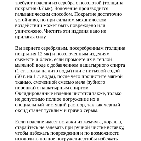
требуют изделия из серебра с позолотой (толщина
покрытия 0.7 мк). Золочение производится
гальваническим способом. Покрытие достаточно
устойчиво, но при сильном механическом
воздействии может быть повреждено или
уничтожено. Чистить эти изделия надо не
прилагая силу.
Вы вернете серебряным, посеребренным (толщина
покрытия 12 мк) и позолоченным изделиям
свежесть и блеск, если промоете их в теплой
мыльной воде с добавлением нашатырного спирта
(1 ст. ложка на литр воды) или с питьевой содой
(50 г. на 1 л. воды), после чего прочистите мягкой
тканью, смоченной смесью мела (зубного
порошка) с нашатырным спиртом.
Оксидированные изделия чистятся также, только
не допустимо полное погружение их в
специальный чистящий раствор, так как черный
оксид станет тусклым и грязно-серым.
Если изделие имеет вставки из жемчуга, коралла,
старайтесь не задевать при ручной чистке вставку,
чтобы избежать повреждения и по возможности
исключить полное погружение,чтобы избежать