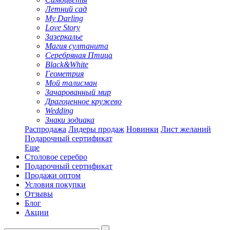
Летний сад
My Darling
Love Story
Зазеркалье
Магия султанита
Серебряная Птица
Black&White
Геометрия
Мой талисман
Зачарованный мир
Драгоценное кружево
Wedding
Знаки зодиака
Распродажа
Лидеры продаж
Новинки
Лист желаний
Подарочный сертификат
Еще
Столовое серебро
Подарочный сертификат
Продажи оптом
Условия покупки
Отзывы
Блог
Акции