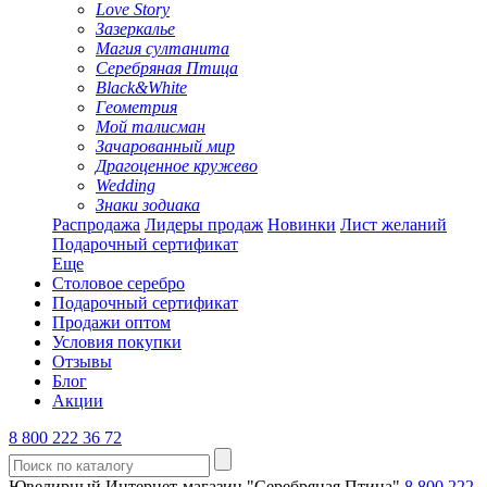
Love Story
Зазеркалье
Магия султанита
Серебряная Птица
Black&White
Геометрия
Мой талисман
Зачарованный мир
Драгоценное кружево
Wedding
Знаки зодиака
Распродажа
Лидеры продаж
Новинки
Лист желаний
Подарочный сертификат
Еще
Столовое серебро
Подарочный сертификат
Продажи оптом
Условия покупки
Отзывы
Блог
Акции
8 800 222 36 72
Ювелирный Интернет-магазин "Серебряная Птица"
8 800 222