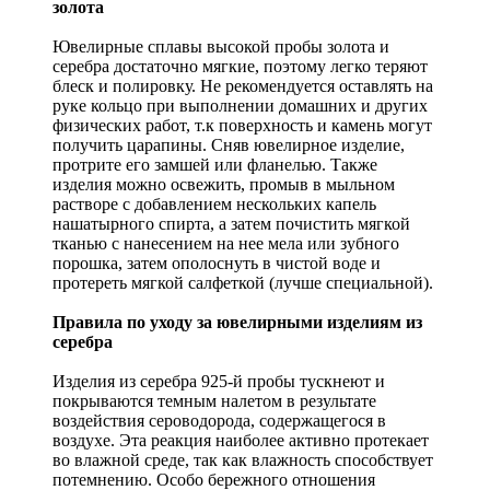
золота
Ювелирные сплавы высокой пробы золота и
серебра достаточно мягкие, поэтому легко теряют
блеск и полировку. Не рекомендуется оставлять на
руке кольцо при выполнении домашних и других
физических работ, т.к поверхность и камень могут
получить царапины. Сняв ювелирное изделие,
протрите его замшей или фланелью. Также
изделия можно освежить, промыв в мыльном
растворе с добавлением нескольких капель
нашатырного спирта, а затем почистить мягкой
тканью с нанесением на нее мела или зубного
порошка, затем ополоснуть в чистой воде и
протереть мягкой салфеткой (лучше специальной).
Правила по уходу за ювелирными изделиям из
серебра
Изделия из серебра 925-й пробы тускнеют и
покрываются темным налетом в результате
воздействия сероводорода, содержащегося в
воздухе. Эта реакция наиболее активно протекает
во влажной среде, так как влажность способствует
потемнению. Особо бережного отношения