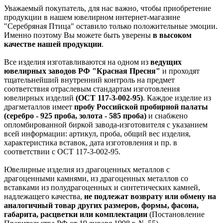
Уважаемый покупатель, для нас важно, чтобы приобретение
продукции в нашем ювелирном интернет-магазине
"Серебряная Птица" оставило только положительные эмоции.
Именно поэтому Вы можете быть уверены
в высоком
качестве нашей продукции
.
Все изделия изготавливаются на одном из
ведущих
ювелирных заводов РФ "Красная Пресня"
и проходят
тщательнейший внутренний контроль на предмет
соответствия отраслевым стандартам изготовления
ювелирных изделий
(ОСТ 117-3-002-95)
. Каждое изделие из
драгметаллов имеет
пробу Российской пробирной палаты
(серебро - 925 проба, золота - 585 проба)
и снабжено
опломбированной биркой завода-изготовителя с указанием
всей информации: артикул, проба, общий вес изделия,
характеристика вставок, дата изготовления и пр. в
соответствии с ОСТ 117-3-002-95.
Ювелирные изделия из драгоценных металлов с
драгоценными камнями, из драгоценных металлов со
вставками из полудрагоценных и синтетических камней,
надлежащего качества,
не подлежат возврату или обмену на
аналогичный товар других размеров, формы, фасона,
габарита, расцветки или комплектации
(Постановление