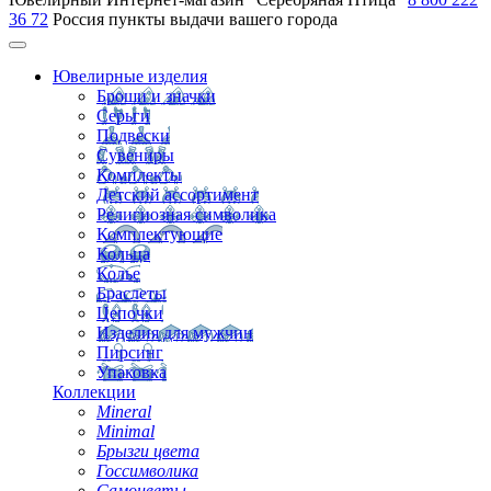
36 72
Россия
пункты выдачи вашего города
Ювелирные изделия
Броши и значки
Серьги
Подвески
Сувениры
Комплекты
Детский ассортимент
Религиозная символика
Комплектующие
Кольца
Колье
Браслеты
Цепочки
Изделия для мужчин
Пирсинг
Упаковка
Коллекции
Mineral
Minimal
Брызги цвета
Госсимволика
Самоцветы