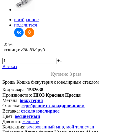
в избранное
поделиться
-25%
розница:
850
638
руб.
+
-
В заказ
Куплено 3 раза
Брошь Кошка бижутерия с ювелирным стеклом
Код товара:
1582638
Производство:
ПЮЗ Красная Пресня
Металл:
бижутерия
Отделка:
серебрение с оксидированием
Вставка:
стекло ювелирное
Цвет:
бесцветный
Для кого:
женское
Коллекция:
зачарованный мир
,
мой талисман