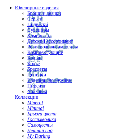
Ювелирные изделия
Броши и значки
Серьги
Подвески
Сувениры
Комплекты
Детский ассортимент
Религиозная символика
Комплектующие
Кольца
Колье
Браслеты
Цепочки
Изделия для мужчин
Пирсинг
Упаковка
Коллекции
Mineral
Minimal
Брызги цвета
Госсимволика
Самоцветы
Летний сад
My Darling