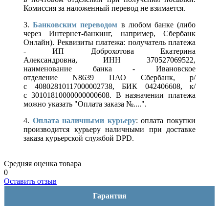
Комиссия за наложенный перевод не взимается.
3.
Банковским переводом
в любом банке (либо
через Интернет-банкинг, например, Сбербанк
Онлайн). Реквизиты платежа: получатель платежа
- ИП Доброхотова Екатерина
Александровна, ИНН 370527069522,
наименование банка - Ивановское
отделение N8639 ПАО Сбербанк, р/
с 40802810117000002738, БИК 042406608, к/
с 30101810000000000608. В назначении платежа
можно указать "Оплата заказа №....".
4.
Оплата наличными курьеру
: оплата покупки
производится курьеру наличными при доставке
заказа курьерской службой DPD.
Средняя оценка товара
0
Оставить отзыв
Гарантия