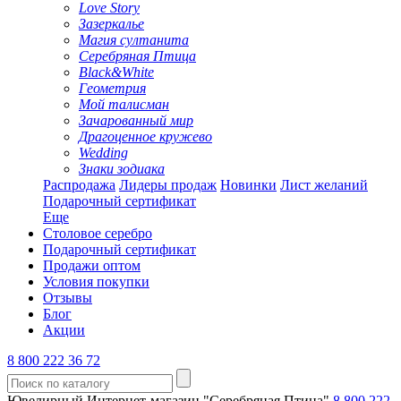
Love Story
Зазеркалье
Магия султанита
Серебряная Птица
Black&White
Геометрия
Мой талисман
Зачарованный мир
Драгоценное кружево
Wedding
Знаки зодиака
Распродажа
Лидеры продаж
Новинки
Лист желаний
Подарочный сертификат
Еще
Столовое серебро
Подарочный сертификат
Продажи оптом
Условия покупки
Отзывы
Блог
Акции
8 800 222 36 72
Ювелирный Интернет-магазин "Серебряная Птица"
8 800 222