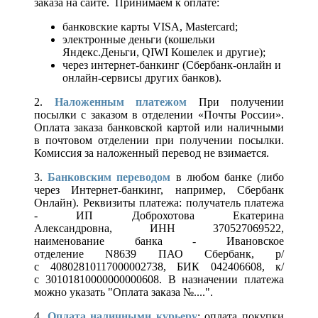
заказа на сайте. Принимаем к оплате:
банковские карты VISA, Mastercard;
электронные деньги (кошельки
Яндекс.Деньги, QIWI Кошелек и другие);
через интернет-банкинг (Сбербанк-онлайн и
онлайн-сервисы других банков).
2.
Наложенным платежом
При получении
посылки с заказом в отделении «Почты России».
Оплата заказа банковской картой или наличными
в почтовом отделении при получении посылки.
Комиссия за наложенный перевод не взимается.
3.
Банковским переводом
в любом банке (либо
через Интернет-банкинг, например, Сбербанк
Онлайн). Реквизиты платежа: получатель платежа
- ИП Доброхотова Екатерина
Александровна, ИНН 370527069522,
наименование банка - Ивановское
отделение N8639 ПАО Сбербанк, р/
с 40802810117000002738, БИК 042406608, к/
с 30101810000000000608. В назначении платежа
можно указать "Оплата заказа №....".
4.
Оплата наличными курьеру
: оплата покупки