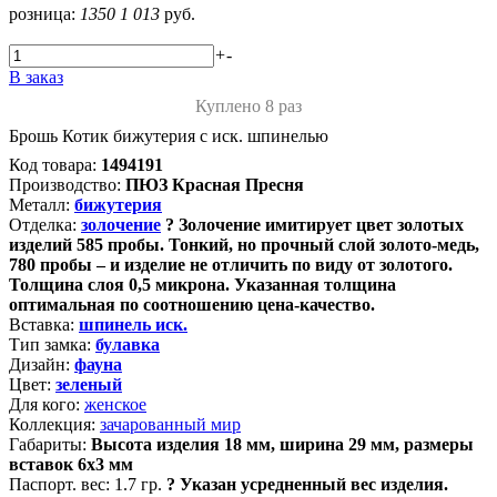
розница:
1350
1 013
руб.
+
-
В заказ
Куплено 8 раз
Брошь Котик бижутерия с иск. шпинелью
Код товара:
1494191
Производство:
ПЮЗ Красная Пресня
Металл:
бижутерия
Отделка:
золочение
?
Золочение имитирует цвет золотых
изделий 585 пробы. Тонкий, но прочный слой золото-медь,
780 пробы – и изделие не отличить по виду от золотого.
Толщина слоя 0,5 микрона. Указанная толщина
оптимальная по соотношению цена-качество.
Вставка:
шпинель иск.
Тип замка:
булавка
Дизайн:
фауна
Цвет:
зеленый
Для кого:
женское
Коллекция:
зачарованный мир
Габариты:
Высота изделия 18 мм, ширина 29 мм, размеры
вставок 6х3 мм
Паспорт. вес:
1.7 гр.
?
Указан усредненный вес изделия.