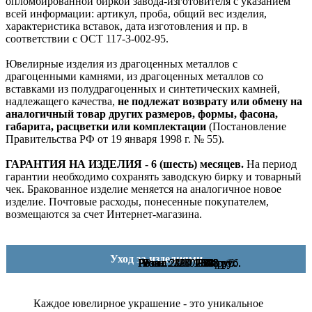
опломбированной биркой завода-изготовителя с указанием
всей информации: артикул, проба, общий вес изделия,
характеристика вставок, дата изготовления и пр. в
соответствии с ОСТ 117-3-002-95.
Ювелирные изделия из драгоценных металлов с
драгоценными камнями, из драгоценных металлов со
вставками из полудрагоценных и синтетических камней,
надлежащего качества,
не подлежат возврату или обмену на
аналогичный товар других размеров, формы, фасона,
габарита, расцветки или комплектации
(Постановление
Правительства РФ от 19 января 1998 г. № 55).
ГАРАНТИЯ НА ИЗДЕЛИЯ - 6 (шесть) месяцев.
На период
гарантии необходимо сохранять заводскую бирку и товарный
чек. Бракованное изделие меняется на аналогичное новое
изделие. Почтовые расходы, понесенные покупателем,
возмещаются за счет Интернет-магазина.
Уход за изделиями
Розн.:
Розн.:
Розн.:
Розн.:
Розн.:
Розн.:
2330
2330
2110
1230
1150
980
1 583
1 748
1 748
735
863
923
руб.
руб.
руб.
руб.
руб.
руб.
Каждое ювелирное украшение - это уникальное