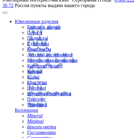
36 72
Россия
пункты выдачи вашего города
Ювелирные изделия
Броши и значки
Серьги
Подвески
Сувениры
Комплекты
Детский ассортимент
Религиозная символика
Комплектующие
Кольца
Колье
Браслеты
Цепочки
Изделия для мужчин
Пирсинг
Упаковка
Коллекции
Mineral
Minimal
Брызги цвета
Госсимволика
Самоцветы