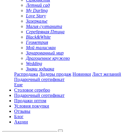
Летний сад
My Darling
Love Story
Зазеркалье
Магия султанита
Серебряная Птица
Black&White
Геометрия
Мой талисман
Зачарованный мир
Драгоценное кружево
Wedding
Знаки зодиака
Распродажа
Лидеры продаж
Новинки
Лист желаний
Подарочный сертификат
Еще
Столовое серебро
Подарочный сертификат
Продажи оптом
Условия покупки
Отзывы
Блог
Акции