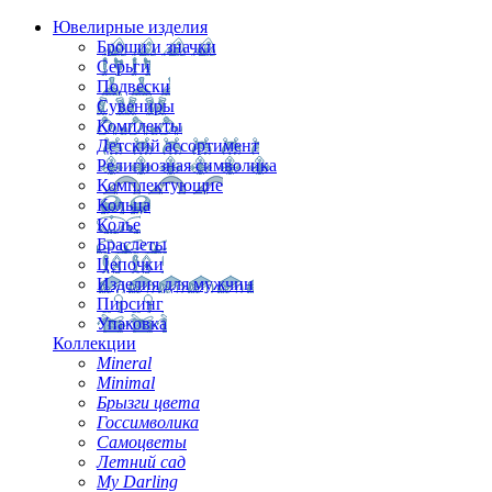
Ювелирные изделия
Броши и значки
Серьги
Подвески
Сувениры
Комплекты
Детский ассортимент
Религиозная символика
Комплектующие
Кольца
Колье
Браслеты
Цепочки
Изделия для мужчин
Пирсинг
Упаковка
Коллекции
Mineral
Minimal
Брызги цвета
Госсимволика
Самоцветы
Летний сад
My Darling