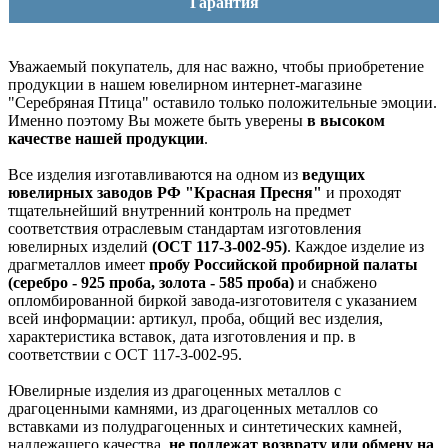
Гарантия
Уважаемый покупатель, для нас важно, чтобы приобретение
продукции в нашем ювелирном интернет-магазине
"Серебряная Птица" оставило только положительные эмоции.
Именно поэтому Вы можете быть уверены
в высоком
качестве нашей продукции
.
Все изделия изготавливаются на одном из
ведущих
ювелирных заводов РФ "Красная Пресня"
и проходят
тщательнейший внутренний контроль на предмет
соответствия отраслевым стандартам изготовления
ювелирных изделий
(ОСТ 117-3-002-95)
. Каждое изделие из
драгметаллов имеет
пробу Российской пробирной палаты
(серебро - 925 проба, золота - 585 проба)
и снабжено
опломбированной биркой завода-изготовителя с указанием
всей информации: артикул, проба, общий вес изделия,
характеристика вставок, дата изготовления и пр. в
соответствии с ОСТ 117-3-002-95.
Ювелирные изделия из драгоценных металлов с
драгоценными камнями, из драгоценных металлов со
вставками из полудрагоценных и синтетических камней,
надлежащего качества,
не подлежат возврату или обмену на