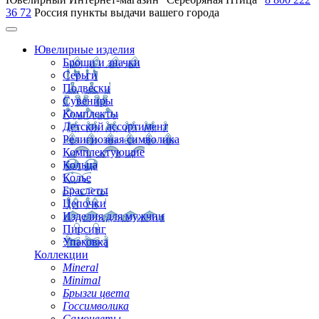
36 72
Россия
пункты выдачи вашего города
Ювелирные изделия
Броши и значки
Серьги
Подвески
Сувениры
Комплекты
Детский ассортимент
Религиозная символика
Комплектующие
Кольца
Колье
Браслеты
Цепочки
Изделия для мужчин
Пирсинг
Упаковка
Коллекции
Mineral
Minimal
Брызги цвета
Госсимволика
Самоцветы