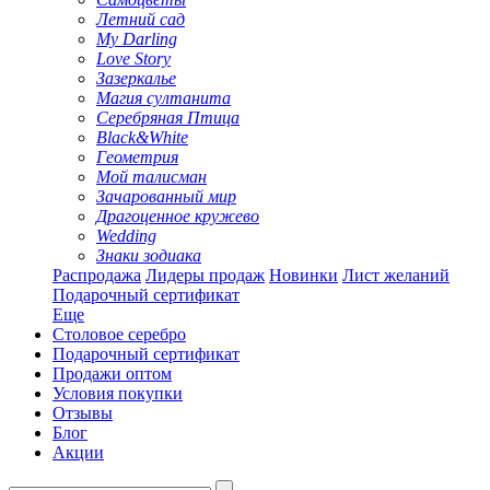
Летний сад
My Darling
Love Story
Зазеркалье
Магия султанита
Серебряная Птица
Black&White
Геометрия
Мой талисман
Зачарованный мир
Драгоценное кружево
Wedding
Знаки зодиака
Распродажа
Лидеры продаж
Новинки
Лист желаний
Подарочный сертификат
Еще
Столовое серебро
Подарочный сертификат
Продажи оптом
Условия покупки
Отзывы
Блог
Акции