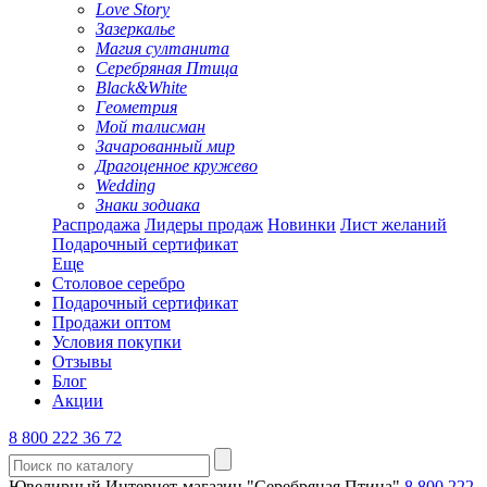
Love Story
Зазеркалье
Магия султанита
Серебряная Птица
Black&White
Геометрия
Мой талисман
Зачарованный мир
Драгоценное кружево
Wedding
Знаки зодиака
Распродажа
Лидеры продаж
Новинки
Лист желаний
Подарочный сертификат
Еще
Столовое серебро
Подарочный сертификат
Продажи оптом
Условия покупки
Отзывы
Блог
Акции
8 800 222 36 72
Ювелирный Интернет-магазин "Серебряная Птица"
8 800 222