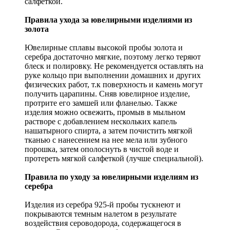
салфеткой.
Правила ухода за ювелирными изделиями из
золота
Ювелирные сплавы высокой пробы золота и
серебра достаточно мягкие, поэтому легко теряют
блеск и полировку. Не рекомендуется оставлять на
руке кольцо при выполнении домашних и других
физических работ, т.к поверхность и камень могут
получить царапины. Сняв ювелирное изделие,
протрите его замшей или фланелью. Также
изделия можно освежить, промыв в мыльном
растворе с добавлением нескольких капель
нашатырного спирта, а затем почистить мягкой
тканью с нанесением на нее мела или зубного
порошка, затем ополоснуть в чистой воде и
протереть мягкой салфеткой (лучше специальной).
Правила по уходу за ювелирными изделиям из
серебра
Изделия из серебра 925-й пробы тускнеют и
покрываются темным налетом в результате
воздействия сероводорода, содержащегося в