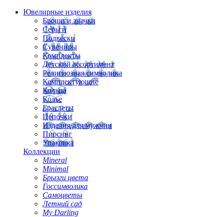
Ювелирные изделия
Броши и значки
Серьги
Подвески
Сувениры
Комплекты
Детский ассортимент
Религиозная символика
Комплектующие
Кольца
Колье
Браслеты
Цепочки
Изделия для мужчин
Пирсинг
Упаковка
Коллекции
Mineral
Minimal
Брызги цвета
Госсимволика
Самоцветы
Летний сад
My Darling