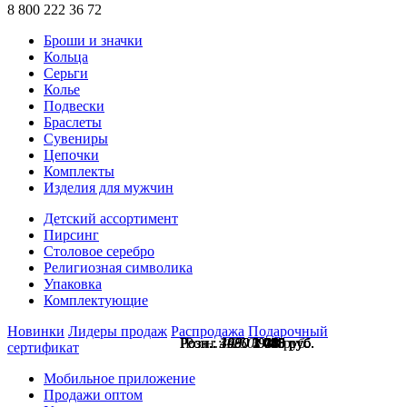
8 800 222 36 72
Броши и значки
Кольца
Серьги
Колье
Подвески
Браслеты
Сувениры
Цепочки
Комплекты
Изделия для мужчин
Детский ассортимент
Пирсинг
Столовое серебро
Религиозная символика
Упаковка
Комплектующие
Новинки
Лидеры продаж
Распродажа
Подарочный
Розн.:
Розн.:
Розн.:
Розн.:
Розн.:
3660
4090
1400
1980
1250
2 745
3 068
1 050
1 485
938
руб.
руб.
руб.
руб.
руб.
сертификат
Мобильное приложение
Продажи оптом