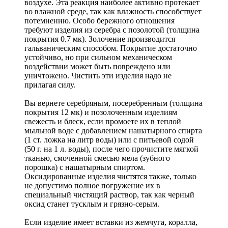
воздухе. Эта реакция наиболее активно протекает
во влажной среде, так как влажность способствует
потемнению. Особо бережного отношения
требуют изделия из серебра с позолотой (толщина
покрытия 0.7 мк). Золочение производится
гальваническим способом. Покрытие достаточно
устойчиво, но при сильном механическом
воздействии может быть повреждено или
уничтожено. Чистить эти изделия надо не
прилагая силу.
Вы вернете серебряным, посеребренным (толщина
покрытия 12 мк) и позолоченным изделиям
свежесть и блеск, если промоете их в теплой
мыльной воде с добавлением нашатырного спирта
(1 ст. ложка на литр воды) или с питьевой содой
(50 г. на 1 л. воды), после чего прочистите мягкой
тканью, смоченной смесью мела (зубного
порошка) с нашатырным спиртом.
Оксидированные изделия чистятся также, только
не допустимо полное погружение их в
специальный чистящий раствор, так как черный
оксид станет тусклым и грязно-серым.
Если изделие имеет вставки из жемчуга, коралла,