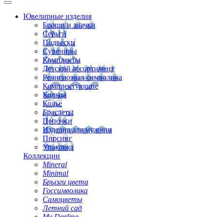
Ювелирные изделия
Броши и значки
Серьги
Подвески
Сувениры
Комплекты
Детский ассортимент
Религиозная символика
Комплектующие
Кольца
Колье
Браслеты
Цепочки
Изделия для мужчин
Пирсинг
Упаковка
Коллекции
Mineral
Minimal
Брызги цвета
Госсимволика
Самоцветы
Летний сад
My Darling