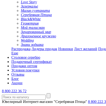
Love Story
Зазеркалье
Магия султанита
Серебряная Птица
Black&White
Геометрия
Мой талисман
Зачарованный мир
Драгоценное кружево
Wedding
Знаки зодиака
Распродажа
Лидеры продаж
Новинки
Лист желаний
Пода
Еще
Столовое серебро
Подарочный сертификат
Продажи оптом
Условия покупки
Отзывы
Блог
Акции
8 800 222 36 72
Ювелирный Интернет-магазин "Серебряная Птица"
8 800 222 