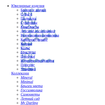
Ювелирные изделия
Броши и значки
Серьги
Подвески
Сувениры
Комплекты
Детский ассортимент
Религиозная символика
Комплектующие
Кольца
Колье
Браслеты
Цепочки
Изделия для мужчин
Пирсинг
Упаковка
Коллекции
Mineral
Minimal
Брызги цвета
Госсимволика
Самоцветы
Летний сад
My Darling