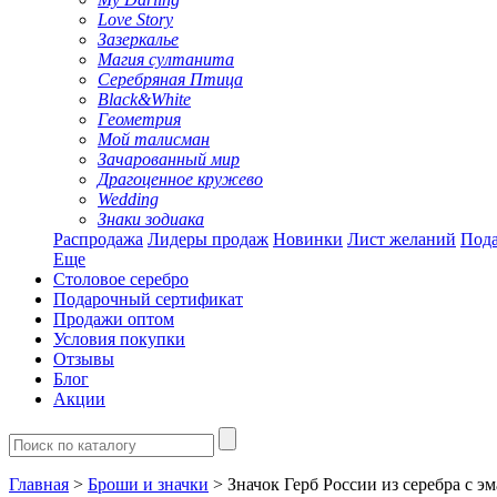
Love Story
Зазеркалье
Магия султанита
Серебряная Птица
Black&White
Геометрия
Мой талисман
Зачарованный мир
Драгоценное кружево
Wedding
Знаки зодиака
Распродажа
Лидеры продаж
Новинки
Лист желаний
Пода
Еще
Столовое серебро
Подарочный сертификат
Продажи оптом
Условия покупки
Отзывы
Блог
Акции
Главная
>
Броши и значки
> Значок Герб России из серебра с э