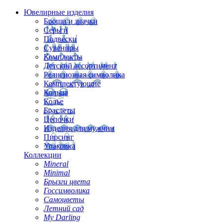
Ювелирные изделия
Броши и значки
Серьги
Подвески
Сувениры
Комплекты
Детский ассортимент
Религиозная символика
Комплектующие
Кольца
Колье
Браслеты
Цепочки
Изделия для мужчин
Пирсинг
Упаковка
Коллекции
Mineral
Minimal
Брызги цвета
Госсимволика
Самоцветы
Летний сад
My Darling