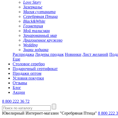
Love Story
Зазеркалье
Магия султанита
Серебряная Птица
Black&White
Геометрия
Мой талисман
Зачарованный мир
Драгоценное кружево
Wedding
Знаки зодиака
Распродажа
Лидеры продаж
Новинки
Лист желаний
Пода
Еще
Столовое серебро
Подарочный сертификат
Продажи оптом
Условия покупки
Отзывы
Блог
Акции
8 800 222 36 72
Ювелирный Интернет-магазин "Серебряная Птица"
8 800 222 