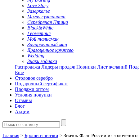
Love Story
Зазеркалье
Магия султанита
Серебряная Птица
Black&White
Геометрия
Мой талисман
Зачарованный мир
Драгоценное кружево
Wedding
Знаки зодиака
Распродажа
Лидеры продаж
Новинки
Лист желаний
Пода
Еще
Столовое серебро
Подарочный сертификат
Продажи оптом
Условия покупки
Отзывы
Блог
Акции
Главная
>
Броши и значки
> Значок Флаг России из золоченого 