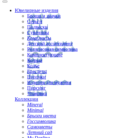
Ювелирные изделия
Броши и значки
Серьги
Подвески
Сувениры
Комплекты
Детский ассортимент
Религиозная символика
Комплектующие
Кольца
Колье
Браслеты
Цепочки
Изделия для мужчин
Пирсинг
Упаковка
Коллекции
Mineral
Minimal
Брызги цвета
Госсимволика
Самоцветы
Летний сад
My Darling