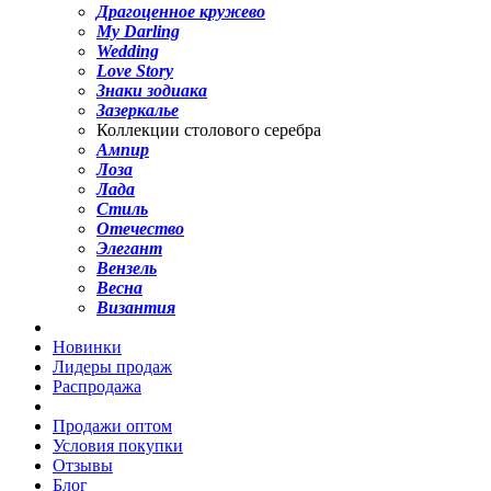
Драгоценное кружево
My Darling
Wedding
Love Story
Знаки зодиака
Зазеркалье
Коллекции столового серебра
Ампир
Лоза
Лада
Стиль
Отечество
Элегант
Вензель
Весна
Византия
Новинки
Лидеры продаж
Распродажа
Продажи оптом
Условия покупки
Отзывы
Блог