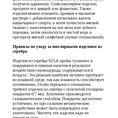
получить царапины. Сняв ювелирное изделие,
протрите его замшей или фланелью. Также
изделия можно освежить, промыв в мыльном
растворе с добавлением нескольких капель
нашатырного спирта, а затем почистить мягкой
тканью с нанесением на нее мела или зубного
порошка, затем ополоснуть в чистой воде и
протереть мягкой салфеткой (лучше специальной).
Правила по уходу за ювелирными изделиям из
серебра
Изделия из серебра 925-й пробы тускнеют и
покрываются темным налетом в результате
воздействия сероводорода, содержащегося в
воздухе. Эта реакция наиболее активно протекает
во влажной среде, так как влажность способствует
потемнению. Особо бережного отношения
требуют изделия из серебра с позолотой (толщина
покрытия 0.7 мк). Золочение производится
гальваническим способом. Покрытие достаточно
устойчиво, но при сильном механическом
воздействии может быть повреждено или
уничтожено. Чистить эти изделия надо не
прилагая силу.