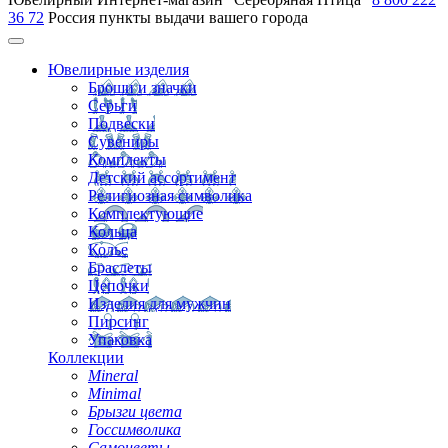
36 72
Россия
пункты выдачи вашего города
Ювелирные изделия
Броши и значки
Серьги
Подвески
Сувениры
Комплекты
Детский ассортимент
Религиозная символика
Комплектующие
Кольца
Колье
Браслеты
Цепочки
Изделия для мужчин
Пирсинг
Упаковка
Коллекции
Mineral
Minimal
Брызги цвета
Госсимволика
Самоцветы