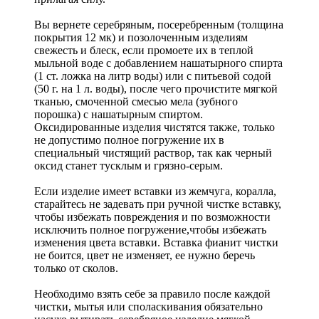
Вы вернете серебряным, посеребренным (толщина
покрытия 12 мк) и позолоченным изделиям
свежесть и блеск, если промоете их в теплой
мыльной воде с добавлением нашатырного спирта
(1 ст. ложка на литр воды) или с питьевой содой
(50 г. на 1 л. воды), после чего прочистите мягкой
тканью, смоченной смесью мела (зубного
порошка) с нашатырным спиртом.
Оксидированные изделия чистятся также, только
не допустимо полное погружение их в
специальный чистящий раствор, так как черный
оксид станет тусклым и грязно-серым.
Если изделие имеет вставки из жемчуга, коралла,
старайтесь не задевать при ручной чистке вставку,
чтобы избежать повреждения и по возможности
исключить полное погружение,чтобы избежать
изменения цвета вставки. Вставка фианит чистки
не боится, цвет не изменяет, ее нужно беречь
только от сколов.
Необходимо взять себе за правило после каждой
чистки, мытья или споласкивания обязательно