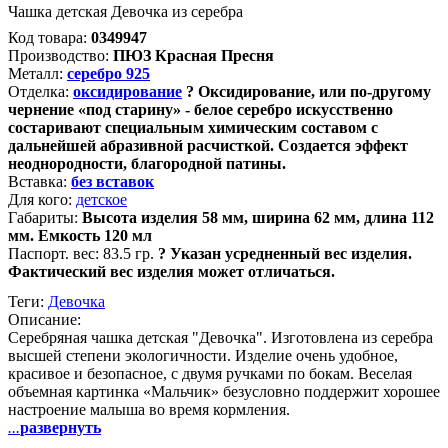
Чашка детская Девочка из серебра
Код товара:
0349947
Производство:
ПЮЗ Красная Пресня
Металл:
серебро 925
Отделка:
оксидирование
?
Оксидирование, или по-другому
чернение «под старину» - белое серебро искусственно
состаривают специальным химическим составом с
дальнейшей абразивной расчисткой. Создается эффект
неоднородности, благородной патины.
Вставка:
без вставок
Для кого:
детское
Габариты:
Высота изделия 58 мм, ширина 62 мм, длина 112
мм. Емкость 120 мл
Паспорт. вес:
83.5 гр.
?
Указан усредненный вес изделия.
Фактический вес изделия может отличаться.
Теги:
Девочка
Описание:
Серебряная чашка детская "Девочка". Изготовлена из серебра
высшей степени экологичности. Изделие очень удобное,
красивое и безопасное, с двумя ручками по бокам. Веселая
объемная картинка «Мальчик» безусловно поддержит хорошее
настроение малыша во время кормления.
...
развернуть