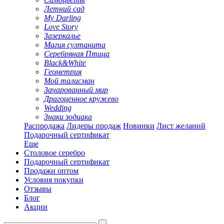
Летний сад
My Darling
Love Story
Зазеркалье
Магия султанита
Серебряная Птица
Black&White
Геометрия
Мой талисман
Зачарованный мир
Драгоценное кружево
Wedding
Знаки зодиака
Распродажа
Лидеры продаж
Новинки
Лист желаний
Подарочный сертификат
Еще
Столовое серебро
Подарочный сертификат
Продажи оптом
Условия покупки
Отзывы
Блог
Акции