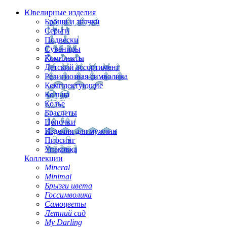
Ювелирные изделия
Броши и значки
Серьги
Подвески
Сувениры
Комплекты
Детский ассортимент
Религиозная символика
Комплектующие
Кольца
Колье
Браслеты
Цепочки
Изделия для мужчин
Пирсинг
Упаковка
Коллекции
Mineral
Minimal
Брызги цвета
Госсимволика
Самоцветы
Летний сад
My Darling