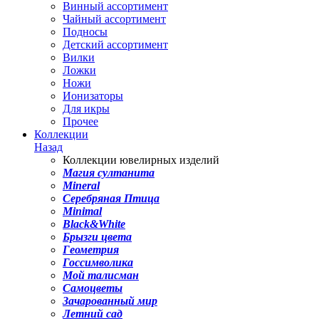
Винный ассортимент
Чайный ассортимент
Подносы
Детский ассортимент
Вилки
Ложки
Ножи
Ионизаторы
Для икры
Прочее
Коллекции
Назад
Коллекции ювелирных изделий
Магия султанита
Mineral
Серебряная Птица
Minimal
Black&White
Брызги цвета
Геометрия
Госсимволика
Мой талисман
Самоцветы
Зачарованный мир
Летний сад