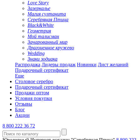
Love Story
Зазеркалье
Магия султанита
Серебряная Птица
Black&White
Геометрия
Мой талисман
Зачарованный мир
Драгоценное кружево
Wedding
Знаки зодиака
Распродажа
Лидеры продаж
Новинки
Лист желаний
Подарочный сертификат
Еще
Столовое серебро
Подарочный сертификат
Продажи оптом
Условия покупки
Отзывы
Блог
Акции
8 800 222 36 72
Ювелирный Интернет-магазин "Серебряная Птица"
8 800 222