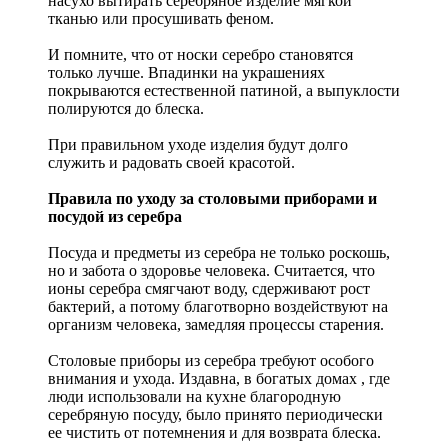
насухо вытирать серебряное изделие мягкой
тканью или просушивать феном.
И помните, что от носки серебро становятся
только лучше. Впадинки на украшениях
покрываются естественной патиной, а выпуклости
полируются до блеска.
При правильном уходе изделия будут долго
служить и радовать своей красотой.
Правила по уходу за столовыми приборами и
посудой из серебра
Посуда и предметы из серебра не только роскошь,
но и забота о здоровье человека. Считается, что
ионы серебра смягчают воду, сдерживают рост
бактерий, а потому благотворно воздействуют на
организм человека, замедляя процессы старения.
Столовые приборы из серебра требуют особого
внимания и ухода. Издавна, в богатых домах , где
люди использовали на кухне благородную
серебряную посуду, было принято периодически
ее чистить от потемнения и для возврата блеска.