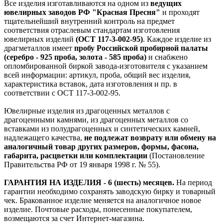
Все изделия изготавливаются на одном из
ведущих
ювелирных заводов РФ "Красная Пресня"
и проходят
тщательнейший внутренний контроль на предмет
соответствия отраслевым стандартам изготовления
ювелирных изделий
(ОСТ 117-3-002-95)
. Каждое изделие из
драгметаллов имеет
пробу Российской пробирной палаты
(серебро - 925 проба, золота - 585 проба)
и снабжено
опломбированной биркой завода-изготовителя с указанием
всей информации: артикул, проба, общий вес изделия,
характеристика вставок, дата изготовления и пр. в
соответствии с ОСТ 117-3-002-95.
Ювелирные изделия из драгоценных металлов с
драгоценными камнями, из драгоценных металлов со
вставками из полудрагоценных и синтетических камней,
надлежащего качества,
не подлежат возврату или обмену на
аналогичный товар других размеров, формы, фасона,
габарита, расцветки или комплектации
(Постановление
Правительства РФ от 19 января 1998 г. № 55).
ГАРАНТИЯ НА ИЗДЕЛИЯ - 6 (шесть) месяцев.
На период
гарантии необходимо сохранять заводскую бирку и товарный
чек. Бракованное изделие меняется на аналогичное новое
изделие. Почтовые расходы, понесенные покупателем,
возмещаются за счет Интернет-магазина.