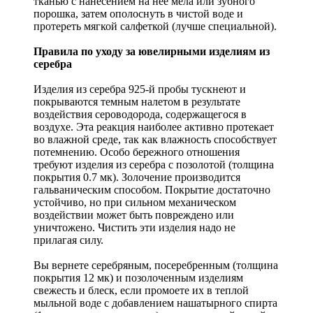
тканью с нанесением на нее мела или зубного
порошка, затем ополоснуть в чистой воде и
протереть мягкой салфеткой (лучше специальной).
Правила по уходу за ювелирными изделиям из
серебра
Изделия из серебра 925-й пробы тускнеют и
покрываются темным налетом в результате
воздействия сероводорода, содержащегося в
воздухе. Эта реакция наиболее активно протекает
во влажной среде, так как влажность способствует
потемнению. Особо бережного отношения
требуют изделия из серебра с позолотой (толщина
покрытия 0.7 мк). Золочение производится
гальваническим способом. Покрытие достаточно
устойчиво, но при сильном механическом
воздействии может быть повреждено или
уничтожено. Чистить эти изделия надо не
прилагая силу.
Вы вернете серебряным, посеребренным (толщина
покрытия 12 мк) и позолоченным изделиям
свежесть и блеск, если промоете их в теплой
мыльной воде с добавлением нашатырного спирта