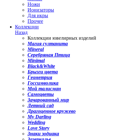
Ножи
Ионизаторы
Для икры
Прочее
Коллекции
Назад
Коллекции ювелирных изделий
Магия султанита
Mineral
Серебряная Птица
Minimal
Black&White
Брызги цвета
Геометрия
Госсимволика
Мой талисман
Самоцветы
Зачарованный мир
Летний сад
Драгоценное кружево
My Darling
Wedding
Love Story
Знаки зодиака
Зазеркалье