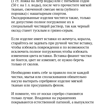
(1 ст. ложка на литр воды) или с питьевой содой
(50 г. на 1 л. воды), после чего прочистите мягкой
тканью, смоченной смесью мела (зубного
порошка) с нашатырным спиртом.
Оксидированные изделия чистятся также, только
не допустимо полное погружение их в
специальный чистящий раствор, так как черный
оксид станет тусклым и грязно-серым.
Если изделие имеет вставки из жемчуга, коралла,
старайтесь не задевать при ручной чистке вставку,
чтобы избежать повреждения и по возможности
исключить полное погружение,чтобы избежать
изменения цвета вставки. Вставка фианит чистки
не боится, цвет не изменяет, ее нужно беречь
только от сколов.
Необходимо взять себе за правило после каждой
чистки, мытья или споласкивания обязательно
насухо вытирать серебряное изделие мягкой
тканью или просушивать феном.
И помните, что от носки серебро становятся
только лучше. Впадинки на украшениях
покрываются естественной патиной, а выпуклости