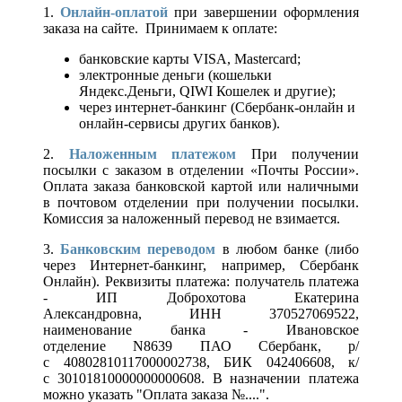
1.
Онлайн-оплатой
при завершении оформления
заказа на сайте. Принимаем к оплате:
банковские карты VISA, Mastercard;
электронные деньги (кошельки
Яндекс.Деньги, QIWI Кошелек и другие);
через интернет-банкинг (Сбербанк-онлайн и
онлайн-сервисы других банков).
2.
Наложенным платежом
При получении
посылки с заказом в отделении «Почты России».
Оплата заказа банковской картой или наличными
в почтовом отделении при получении посылки.
Комиссия за наложенный перевод не взимается.
3.
Банковским переводом
в любом банке (либо
через Интернет-банкинг, например, Сбербанк
Онлайн). Реквизиты платежа: получатель платежа
- ИП Доброхотова Екатерина
Александровна, ИНН 370527069522,
наименование банка - Ивановское
отделение N8639 ПАО Сбербанк, р/
с 40802810117000002738, БИК 042406608, к/
с 30101810000000000608. В назначении платежа
можно указать "Оплата заказа №....".