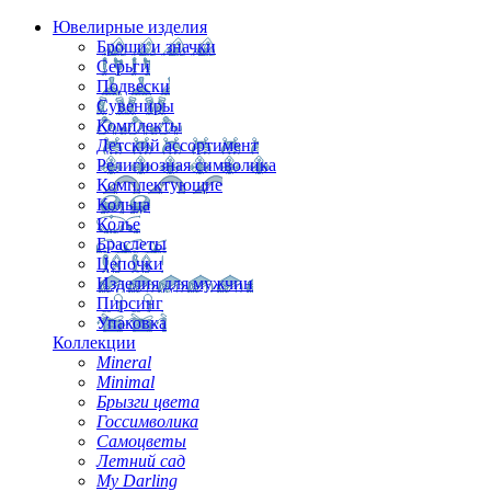
Ювелирные изделия
Броши и значки
Серьги
Подвески
Сувениры
Комплекты
Детский ассортимент
Религиозная символика
Комплектующие
Кольца
Колье
Браслеты
Цепочки
Изделия для мужчин
Пирсинг
Упаковка
Коллекции
Mineral
Minimal
Брызги цвета
Госсимволика
Самоцветы
Летний сад
My Darling