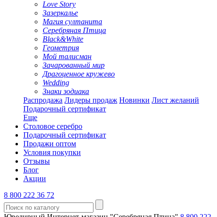
Love Story
Зазеркалье
Магия султанита
Серебряная Птица
Black&White
Геометрия
Мой талисман
Зачарованный мир
Драгоценное кружево
Wedding
Знаки зодиака
Распродажа
Лидеры продаж
Новинки
Лист желаний
Подарочный сертификат
Еще
Столовое серебро
Подарочный сертификат
Продажи оптом
Условия покупки
Отзывы
Блог
Акции
8 800 222 36 72
Ювелирный Интернет-магазин "Серебряная Птица"
8 800 222