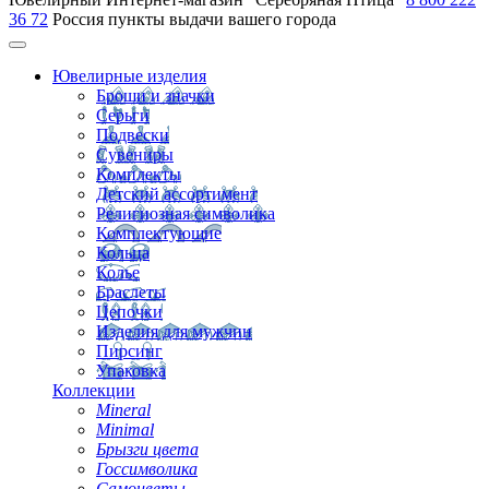
36 72
Россия
пункты выдачи вашего города
Ювелирные изделия
Броши и значки
Серьги
Подвески
Сувениры
Комплекты
Детский ассортимент
Религиозная символика
Комплектующие
Кольца
Колье
Браслеты
Цепочки
Изделия для мужчин
Пирсинг
Упаковка
Коллекции
Mineral
Minimal
Брызги цвета
Госсимволика
Самоцветы