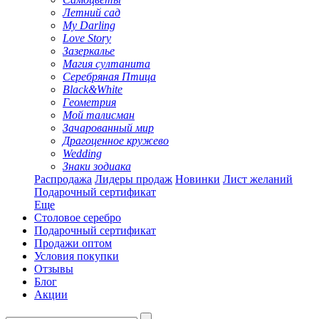
Летний сад
My Darling
Love Story
Зазеркалье
Магия султанита
Серебряная Птица
Black&White
Геометрия
Мой талисман
Зачарованный мир
Драгоценное кружево
Wedding
Знаки зодиака
Распродажа
Лидеры продаж
Новинки
Лист желаний
Подарочный сертификат
Еще
Столовое серебро
Подарочный сертификат
Продажи оптом
Условия покупки
Отзывы
Блог
Акции