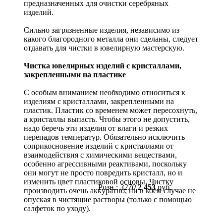
предназначенных для очистки серебряных
изделий.
Сильно загрязненные изделия, независимо из
какого благородного металла они сделаны, следует
отдавать для чистки в ювелирную мастерскую.
Чистка ювелирных изделий с кристаллами,
закрепленными на пластике
С особым вниманием необходимо относиться к
изделиям с кристаллами, закрепленными на
пластик. Пластик со временем может пересохнуть,
а кристаллы выпасть. Чтобы этого не допустить,
надо беречь эти изделия от влаги и резких
перепадов температур. Обязательно исключить
соприкосновение изделий с кристаллами от
взаимодействия с химическими веществами,
особенно агрессивными реактивами, поскольку
они могут не просто повредить кристалл, но и
изменить цвет пластиковой основы. Чистку
Розн.:
3270
2 453
руб.
производить очень аккуратно, ни в коем случае не
опуская в чистящие растворы (только с помощью
салфеток по уходу).