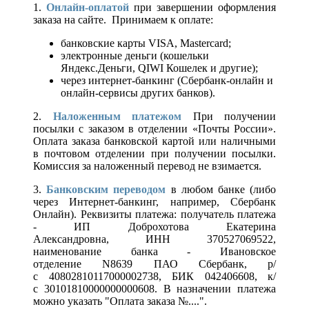
1.
Онлайн-оплатой
при завершении оформления
заказа на сайте. Принимаем к оплате:
банковские карты VISA, Mastercard;
электронные деньги (кошельки
Яндекс.Деньги, QIWI Кошелек и другие);
через интернет-банкинг (Сбербанк-онлайн и
онлайн-сервисы других банков).
2.
Наложенным платежом
При получении
посылки с заказом в отделении «Почты России».
Оплата заказа банковской картой или наличными
в почтовом отделении при получении посылки.
Комиссия за наложенный перевод не взимается.
3.
Банковским переводом
в любом банке (либо
через Интернет-банкинг, например, Сбербанк
Онлайн). Реквизиты платежа: получатель платежа
- ИП Доброхотова Екатерина
Александровна, ИНН 370527069522,
наименование банка - Ивановское
отделение N8639 ПАО Сбербанк, р/
с 40802810117000002738, БИК 042406608, к/
с 30101810000000000608. В назначении платежа
можно указать "Оплата заказа №....".