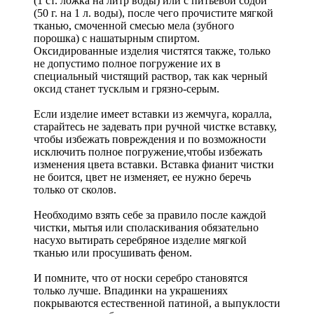
(1 ст. ложка на литр воды) или с питьевой содой
(50 г. на 1 л. воды), после чего прочистите мягкой
тканью, смоченной смесью мела (зубного
порошка) с нашатырным спиртом.
Оксидированные изделия чистятся также, только
не допустимо полное погружение их в
специальный чистящий раствор, так как черный
оксид станет тусклым и грязно-серым.
Если изделие имеет вставки из жемчуга, коралла,
старайтесь не задевать при ручной чистке вставку,
чтобы избежать повреждения и по возможности
исключить полное погружение,чтобы избежать
изменения цвета вставки. Вставка фианит чистки
не боится, цвет не изменяет, ее нужно беречь
только от сколов.
Необходимо взять себе за правило после каждой
чистки, мытья или споласкивания обязательно
насухо вытирать серебряное изделие мягкой
тканью или просушивать феном.
И помните, что от носки серебро становятся
только лучше. Впадинки на украшениях
покрываются естественной патиной, а выпуклости