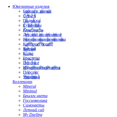
Ювелирные изделия
Броши и значки
Серьги
Подвески
Сувениры
Комплекты
Детский ассортимент
Религиозная символика
Комплектующие
Кольца
Колье
Браслеты
Цепочки
Изделия для мужчин
Пирсинг
Упаковка
Коллекции
Mineral
Minimal
Брызги цвета
Госсимволика
Самоцветы
Летний сад
My Darling