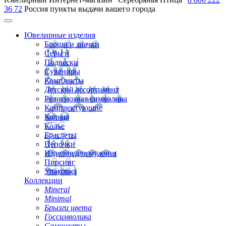
36 72
Россия
пункты выдачи вашего города
Ювелирные изделия
Броши и значки
Серьги
Подвески
Сувениры
Комплекты
Детский ассортимент
Религиозная символика
Комплектующие
Кольца
Колье
Браслеты
Цепочки
Изделия для мужчин
Пирсинг
Упаковка
Коллекции
Mineral
Minimal
Брызги цвета
Госсимволика
Самоцветы