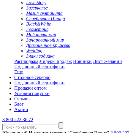
Love Story
Зазеркалье
Магия султанита
Серебряная Птица
Black&White
Геометрия
Мой талисман
Зачарованный мир
Драгоценное кружево
Wedding
Знаки зодиака
Распродажа
Лидеры продаж
Новинки
Лист желаний
Подарочный сертификат
Еще
Столовое серебро
Подарочный сертификат
Продажи оптом
Условия покупки
Отзывы
Блог
Акции
8 800 222 36 72
Ювелирный Интернет-магазин "Серебряная Птица"
8 800 222