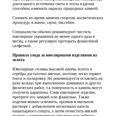
длительного источника света и тепла изделия
способны изменить окраску природных камней.
Снимать во время занятия спортом, косметических
процедур, в ванне, сауне, бассейне.
Специалисты обычно рекомендуют чистить
ювелирные украшения не менее одного раза в
месяц, а также регулярно протирать фланелевой
салфеткой.
Правила ухода за ювелирными изделиями из
золота
Ювелирные сплавы высокой пробы золота и
серебра достаточно мягкие, поэтому легко теряют
блеск и полировку. Не рекомендуется оставлять на
руке кольцо при выполнении домашних и других
физических работ, т.к поверхность и камень могут
получить царапины. Сняв ювелирное изделие,
протрите его замшей или фланелью. Также
изделия можно освежить, промыв в мыльном
растворе с добавлением нескольких капель
нашатырного спирта, а затем почистить мягкой
тканью с нанесением на нее мела или зубного