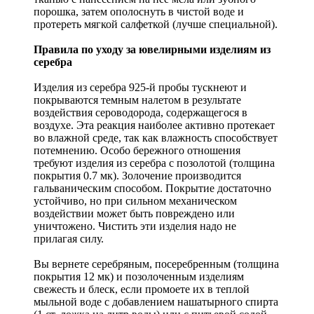
порошка, затем ополоснуть в чистой воде и
протереть мягкой салфеткой (лучше специальной).
Правила по уходу за ювелирными изделиям из
серебра
Изделия из серебра 925-й пробы тускнеют и
покрываются темным налетом в результате
воздействия сероводорода, содержащегося в
воздухе. Эта реакция наиболее активно протекает
во влажной среде, так как влажность способствует
потемнению. Особо бережного отношения
требуют изделия из серебра с позолотой (толщина
покрытия 0.7 мк). Золочение производится
гальваническим способом. Покрытие достаточно
устойчиво, но при сильном механическом
воздействии может быть повреждено или
уничтожено. Чистить эти изделия надо не
прилагая силу.
Вы вернете серебряным, посеребренным (толщина
покрытия 12 мк) и позолоченным изделиям
свежесть и блеск, если промоете их в теплой
мыльной воде с добавлением нашатырного спирта