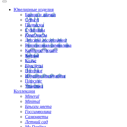
Ювелирные изделия
Броши и значки
Серьги
Подвески
Сувениры
Комплекты
Детский ассортимент
Религиозная символика
Комплектующие
Кольца
Колье
Браслеты
Цепочки
Изделия для мужчин
Пирсинг
Упаковка
Коллекции
Mineral
Minimal
Брызги цвета
Госсимволика
Самоцветы
Летний сад
My Darling