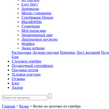
Love Story
Зазеркалье
Магия султанита
Серебряная Птица
Black&White
Геометрия
Мой талисман
Зачарованный мир
Драгоценное кружево
Wedding
Знаки зодиака
Распродажа
Лидеры продаж
Новинки
Лист желаний
Пода
Еще
Столовое серебро
Подарочный сертификат
Продажи оптом
Условия покупки
Отзывы
Блог
Акции
Главная
>
Колье
> Колье на цепочке из серебра