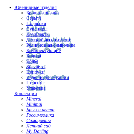
Ювелирные изделия
Броши и значки
Серьги
Подвески
Сувениры
Комплекты
Детский ассортимент
Религиозная символика
Комплектующие
Кольца
Колье
Браслеты
Цепочки
Изделия для мужчин
Пирсинг
Упаковка
Коллекции
Mineral
Minimal
Брызги цвета
Госсимволика
Самоцветы
Летний сад
My Darling