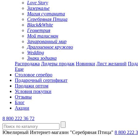
Love Story
Зазеркалье
Магия султанита
Серебряная Птица
Black&White
Геометрия
Мой талисман
Зачарованный мир
Драгоценное кружево
Wedding
Знаки зодиака
Распродажа
Лидеры продаж
Новинки
Лист желаний
Пода
Еще
Столовое серебро
Подарочный сертификат
Продажи оптом
Условия покупки
Отзывы
Блог
Акции
8 800 222 36 72
Ювелирный Интернет-магазин "Серебряная Птица"
8 800 222 